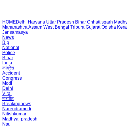
HOME
Delhi
Haryana
Uttar Pradesh
Bihar
Chhattisgarh
Madhy
Maharashtra
Assam
West Bengal
Tripura
Gujarat
Odisha
Kera
Jansamasya
News
Bjp
National
Police
Bihar
India
कांग्रेस
Accident
Congress
Modi
Delhi
Viral
मारपीट
Breakingnews
Narendramodi
Nitishkumar
Madhya_pradesh
Nsui