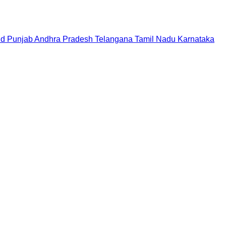
nd
Punjab
Andhra Pradesh
Telangana
Tamil Nadu
Karnataka