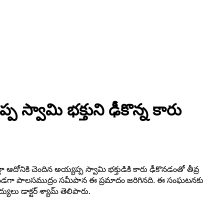
్వామి భక్తుని ఢీకొన్న కారు
నికి చెందిన అయ్యప్ప స్వామి భక్తుడికి కారు ఢీకొనడంతో తీవ్ర
ళుతుండగా పాలసముద్రం సమీపాన ఈ ప్రమాదం జరిగినది. ఈ సంఘటనకు
ులు డాక్టర్ శ్యామ్ తెలిపారు.