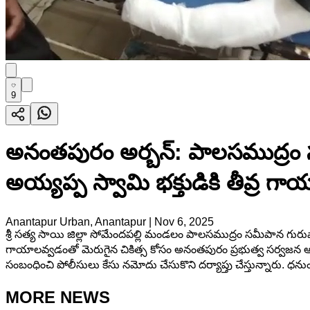
9
అనంతపురం అర్బన్: పాలసముద్రం సమ
అయ్యప్ప స్వామి భక్తుడికి తీవ్ర గా
Anantapur Urban, Anantapur
|
Nov 6, 2025
శ్రీ సత్య సాయి జిల్లా సోమేందపల్లి మండలం పాలసముద్రం సమీపాన గురు
గాయాలవ్వడంతో మెరుగైన చికిత్స కోసం అనంతపురం ప్రభుత్వ సర్వజన 
సంబంధించి పోలీసులు కేసు నమోదు చేసుకొని దర్యాప్తు చేస్తున్నారు. ధనుం
MORE NEWS