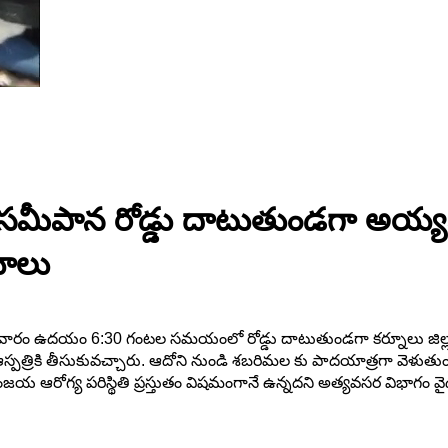
ీపాన రోడ్డు దాటుతుండగా అయ్యప్ప స
యాలు
వారం ఉదయం 6:30 గంటల సమయంలో రోడ్డు దాటుతుండగా కర్నూలు జిల్లా ఆదో
ఆస్పత్రికి తీసుకువచ్చారు. ఆదోని నుండి శబరిమల కు పాదయాత్రగా వె
జయ ఆరోగ్య పరిస్థితి ప్రస్తుతం విషమంగానే ఉన్నదని అత్యవసర విభాగం వైద్య