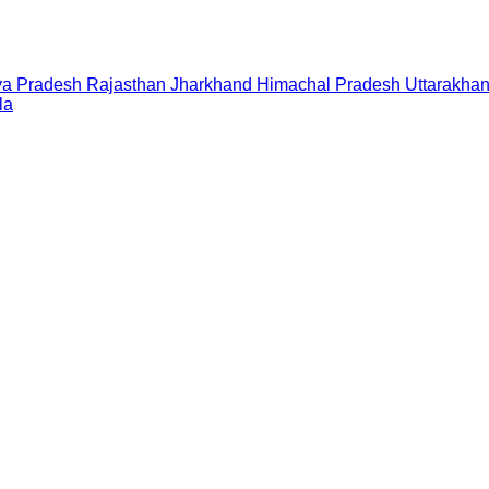
a Pradesh
Rajasthan
Jharkhand
Himachal Pradesh
Uttarakha
la