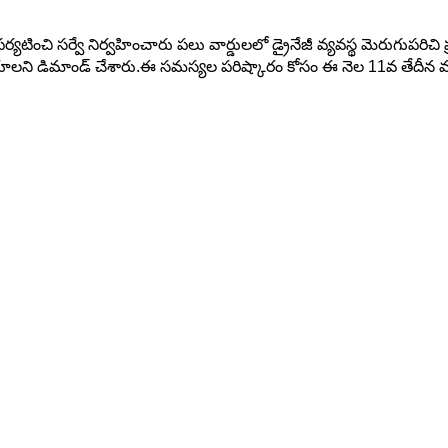
పర్యటించి సర్వే నిర్వహించారు పలు వార్డులలో డ్రైనేజీ వ్యవస్థ మెరుగుపర
డ్లు వేయాలని డిమాండ్ చేశారు.ఈ సమస్యల పరిష్కారం కోసం ఈ నెల 11వ తేదీన 