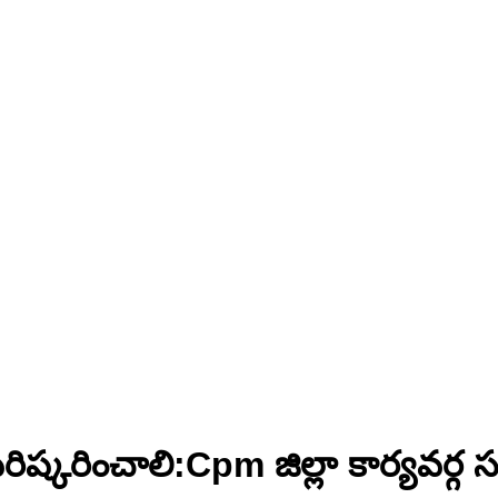
్కరించాలి:Cpm జిల్లా కార్యవర్గ 