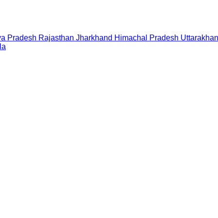
a Pradesh
Rajasthan
Jharkhand
Himachal Pradesh
Uttarakha
la