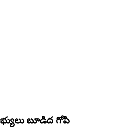
సభ్యులు బూడిద గోపి