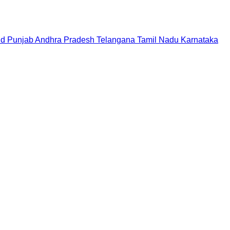
nd
Punjab
Andhra Pradesh
Telangana
Tamil Nadu
Karnataka