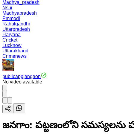
Madhya_pradesh
Nsui
Madhyapradesh
Pmmodi
Rahulgandhi
Uttarpradesh
Haryana
Cricket
Lucknow
Uttarakhand
Crimenews
publicappjangaon
No video available
జనగాం: పట్టణంలోని సమస్యలను పరిష