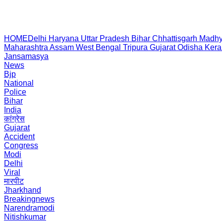
HOME
Delhi
Haryana
Uttar Pradesh
Bihar
Chhattisgarh
Madhy
Maharashtra
Assam
West Bengal
Tripura
Gujarat
Odisha
Kera
Jansamasya
News
Bjp
National
Police
Bihar
India
कांग्रेस
Gujarat
Accident
Congress
Modi
Delhi
Viral
मारपीट
Jharkhand
Breakingnews
Narendramodi
Nitishkumar