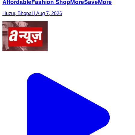
AffordableFashion ShopMoreSaveMore
Huzur, Bhopal | Aug 7, 2026