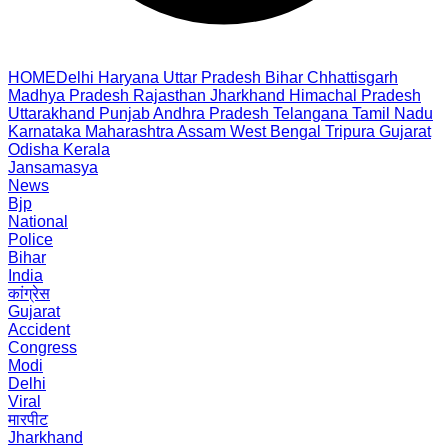
HOME
Delhi
Haryana
Uttar Pradesh
Bihar
Chhattisgarh
Madhya Pradesh
Rajasthan
Jharkhand
Himachal Pradesh
Uttarakhand
Punjab
Andhra Pradesh
Telangana
Tamil Nadu
Karnataka
Maharashtra
Assam
West Bengal
Tripura
Gujarat
Odisha
Kerala
Jansamasya
News
Bjp
National
Police
Bihar
India
कांग्रेस
Gujarat
Accident
Congress
Modi
Delhi
Viral
मारपीट
Jharkhand