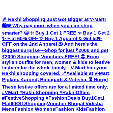
🎉 Rakhi Shopping Just Got Bigger at V-Mart!
🛍️❤️ Why pay more when you can shop
smarter? 🤩 ✨ Buy 1 Get 1 FREE ✨ Buy 1 Get 2
✨ Flat 60% OFF ✨ Buy 1 Apparel & Get 50%
OFF on the 2nd Apparel 🎁 And here’s the
biggest surprise—Shop for just ₹2000 and get
₹2000 Shopping Vouchers FREE! 😍 From
stylish outfits for men, women & kids to festive
fashion for the whole family—V-Mart has your
Rakhi shopping covered. 📍Available at V-Mart
Piplani, Karond, Bairagarh & Vidisha. ⏳ Hurry!
These festive offers are for a limited time only.
#VMart #RakhiShopping #RakhiOffers
#FestiveShopping #FashionDeals Buy1Get1
Flat60Off ShoppingVoucher Bhopal Vidisha
MensFashion WomensFashion KidsFashion