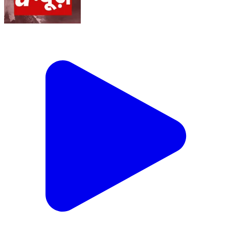
कटनी *एक पौधा–हर नागरिक' का संकल्प लेकर उमड़ा जनसैलाब,
अमकुही फिल्टर हाउस में 11हजार पौधों से महका अमृत हरित
महाअभियान ,महापौर, निगमाध्यक्ष व निगमायुक्त ने किया पौधारोपण,