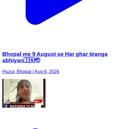
Bhopal me 9 August se Har ghar tiranga
abhiyan🇮🇳🫡
Huzur, Bhopal | Aug 8, 2026