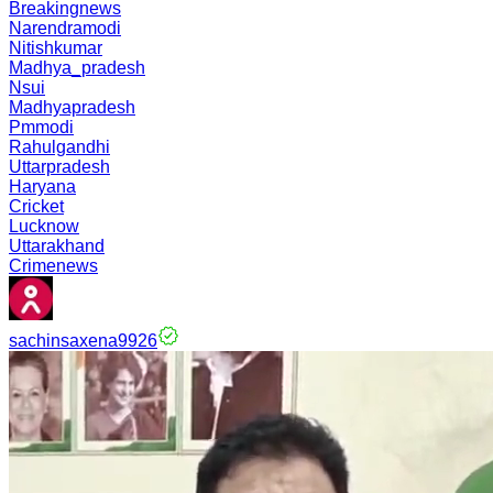
Breakingnews
Narendramodi
Nitishkumar
Madhya_pradesh
Nsui
Madhyapradesh
Pmmodi
Rahulgandhi
Uttarpradesh
Haryana
Cricket
Lucknow
Uttarakhand
Crimenews
sachinsaxena9926