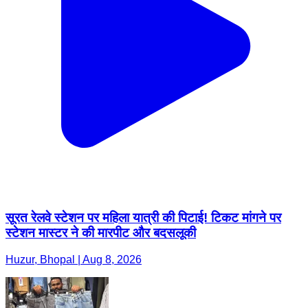
सूरत रेलवे स्टेशन पर महिला यात्री की पिटाई! टिकट मांगने पर
स्टेशन मास्टर ने की मारपीट और बदसलूकी
Huzur, Bhopal | Aug 8, 2026