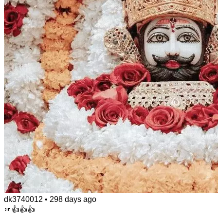
dk3740012
•
298 days ago
🫵👍👍👍