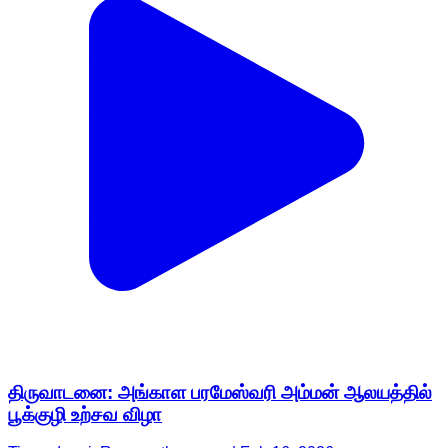
திருவாடனை: அங்காள பரமேஸ்வரி அம்மன் ஆலயத்தில்
பூக்குழி உற்சவ விழா