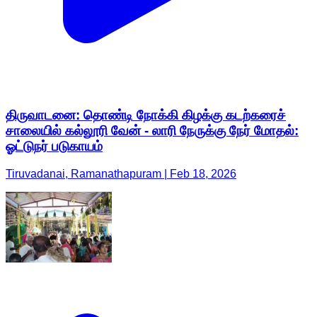
திருவாடனை: தொண்டி நோக்கி கிழக்கு கடற்கரைச்
சாலையில் கல்லூரி வேன் - லாரி நேருக்கு நேர் மோதல்:
ஓட்டுநர் படுகாயம்
Tiruvadanai, Ramanathapuram | Feb 18, 2026