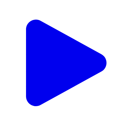
திருவாடனை: அரசு கலைக் கல்லூரியில்
விரிவுரையாளர்கள் பணி புறக்கணிப்பு போராட்டத்தால்
மாணவர்கள் கல்வி பாதிப்பு
Tiruvadanai, Ramanathapuram | Feb 13, 2026