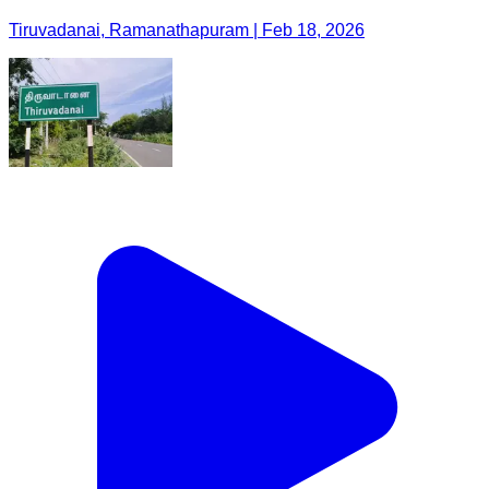
Tiruvadanai, Ramanathapuram | Feb 18, 2026