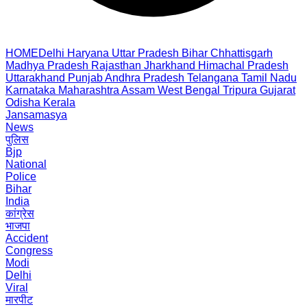
HOME
Delhi
Haryana
Uttar Pradesh
Bihar
Chhattisgarh
Madhya Pradesh
Rajasthan
Jharkhand
Himachal Pradesh
Uttarakhand
Punjab
Andhra Pradesh
Telangana
Tamil Nadu
Karnataka
Maharashtra
Assam
West Bengal
Tripura
Gujarat
Odisha
Kerala
Jansamasya
News
पुलिस
Bjp
National
Police
Bihar
India
कांग्रेस
भाजपा
Accident
Congress
Modi
Delhi
Viral
मारपीट