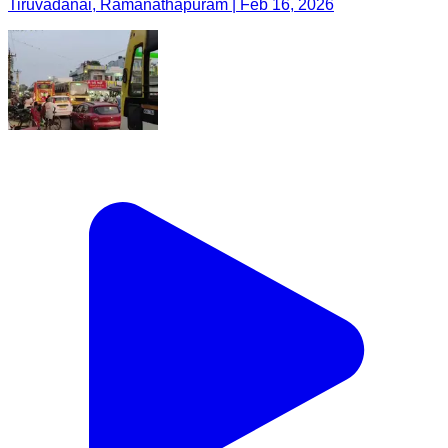
Tiruvadanai, Ramanathapuram | Feb 16, 2026