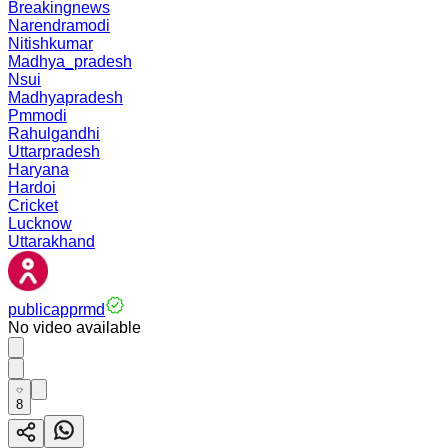
Breakingnews
Narendramodi
Nitishkumar
Madhya_pradesh
Nsui
Madhyapradesh
Pmmodi
Rahulgandhi
Uttarpradesh
Haryana
Hardoi
Cricket
Lucknow
Uttarakhand
publicapprmd
No video available
8