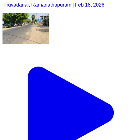
Tiruvadanai, Ramanathapuram | Feb 18, 2026