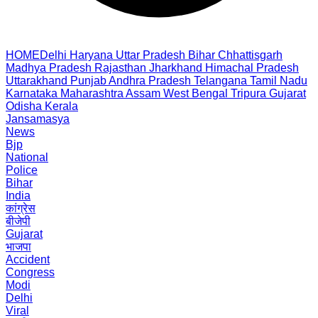
HOME
Delhi
Haryana
Uttar Pradesh
Bihar
Chhattisgarh
Madhya Pradesh
Rajasthan
Jharkhand
Himachal Pradesh
Uttarakhand
Punjab
Andhra Pradesh
Telangana
Tamil Nadu
Karnataka
Maharashtra
Assam
West Bengal
Tripura
Gujarat
Odisha
Kerala
Jansamasya
News
Bjp
National
Police
Bihar
India
कांग्रेस
बीजेपी
Gujarat
भाजपा
Accident
Congress
Modi
Delhi
Viral