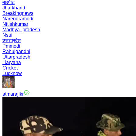
मारपीट
Jharkhand
Breakingnews
Narendramodi
Nitishkumar
Madhya_pradesh
Nsui
उत्तरप्रदेश
Pmmodi
Rahulgandhi
Uttarpradesh
Haryana
Cricket
Lucknow
atmarajlkr