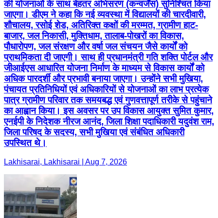
की योजनाओं के साथ बेहतर अभिसरण (कन्वर्जेंस) सुनिश्चित किया
जाएगा। डीएम ने कहा कि नई व्यवस्था में विद्यालयों की चारदीवारी,
शौचालय, रसोई शेड, अतिरिक्त कक्षों की मरम्मत, ग्रामीण हाट-
बाजार, जल निकासी, मुक्तिधाम, तालाब-पोखरों का विकास,
पौधारोपण, जल संरक्षण और वर्षा जल संचयन जैसे कार्यों को
प्राथमिकता दी जाएगी। साथ ही प्रधानमंत्री गति शक्ति पोर्टल और
जीआईएस आधारित योजना निर्माण के माध्यम से विकास कार्यों को
अधिक पारदर्शी और प्रभावी बनाया जाएगा। उन्होंने सभी मुखिया,
पंचायत प्रतिनिधियों एवं अधिकारियों से योजनाओं का लाभ प्रत्येक
पात्र ग्रामीण परिवार तक समयबद्ध एवं गुणवत्तापूर्ण तरीके से पहुंचाने
का आह्वान किया। इस अवसर पर उप विकास आयुक्त सुमित कुमार,
एनईपी के निदेशक नीरज आनंद, जिला शिक्षा पदाधिकारी यदुवंश राम,
जिला परिषद के सदस्य, सभी मुखिया एवं संबंधित अधिकारी
उपस्थित थे।
Lakhisarai, Lakhisarai | Aug 7, 2026