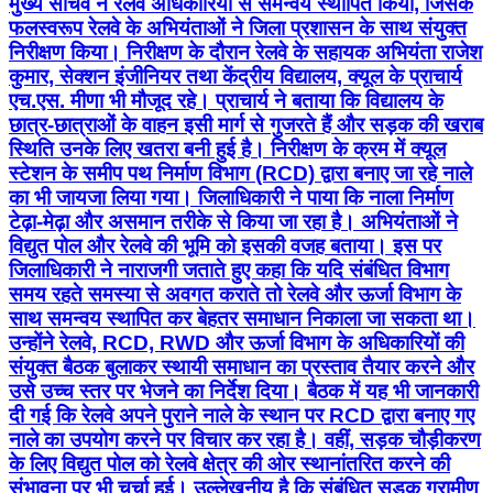
मुख्य सचिव ने रेलवे अधिकारियों से समन्वय स्थापित किया, जिसके
फलस्वरूप रेलवे के अभियंताओं ने जिला प्रशासन के साथ संयुक्त
निरीक्षण किया। निरीक्षण के दौरान रेलवे के सहायक अभियंता राजेश
कुमार, सेक्शन इंजीनियर तथा केंद्रीय विद्यालय, क्यूल के प्राचार्य
एच.एस. मीणा भी मौजूद रहे। प्राचार्य ने बताया कि विद्यालय के
छात्र-छात्राओं के वाहन इसी मार्ग से गुजरते हैं और सड़क की खराब
स्थिति उनके लिए खतरा बनी हुई है। निरीक्षण के क्रम में क्यूल
स्टेशन के समीप पथ निर्माण विभाग (RCD) द्वारा बनाए जा रहे नाले
का भी जायजा लिया गया। जिलाधिकारी ने पाया कि नाला निर्माण
टेढ़ा-मेढ़ा और असमान तरीके से किया जा रहा है। अभियंताओं ने
विद्युत पोल और रेलवे की भूमि को इसकी वजह बताया। इस पर
जिलाधिकारी ने नाराजगी जताते हुए कहा कि यदि संबंधित विभाग
समय रहते समस्या से अवगत कराते तो रेलवे और ऊर्जा विभाग के
साथ समन्वय स्थापित कर बेहतर समाधान निकाला जा सकता था।
उन्होंने रेलवे, RCD, RWD और ऊर्जा विभाग के अधिकारियों की
संयुक्त बैठक बुलाकर स्थायी समाधान का प्रस्ताव तैयार करने और
उसे उच्च स्तर पर भेजने का निर्देश दिया। बैठक में यह भी जानकारी
दी गई कि रेलवे अपने पुराने नाले के स्थान पर RCD द्वारा बनाए गए
नाले का उपयोग करने पर विचार कर रहा है। वहीं, सड़क चौड़ीकरण
के लिए विद्युत पोल को रेलवे क्षेत्र की ओर स्थानांतरित करने की
संभावना पर भी चर्चा हुई। उल्लेखनीय है कि संबंधित सड़क ग्रामीण