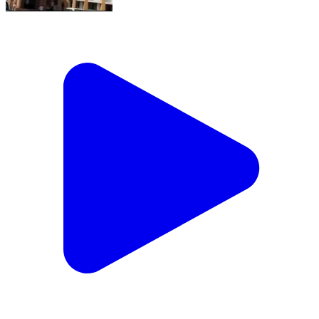
दारव्हा: अज्ञान मुलीवर लैंगिक अत्याचारप्रकरणी आरोपीस २० वर्षे
सक्तमजुरी,दारव्हा न्यायालयाचा निकाल
Darwha, Yavatmal | Jan 21, 2026