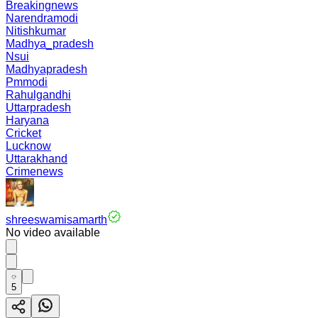
Breakingnews
Narendramodi
Nitishkumar
Madhya_pradesh
Nsui
Madhyapradesh
Pmmodi
Rahulgandhi
Uttarpradesh
Haryana
Cricket
Lucknow
Uttarakhand
Crimenews
shreeswamisamarth
No video available
5