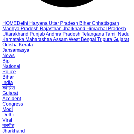
HOME
Delhi
Haryana
Uttar Pradesh
Bihar
Chhattisgarh
Madhya Pradesh
Rajasthan
Jharkhand
Himachal Pradesh
Uttarakhand
Punjab
Andhra Pradesh
Telangana
Tamil Nadu
Karnataka
Maharashtra
Assam
West Bengal
Tripura
Gujarat
Odisha
Kerala
Jansamasya
News
Bjp
National
Police
Bihar
India
कांग्रेस
Gujarat
Accident
Congress
Modi
Delhi
Viral
मारपीट
Jharkhand