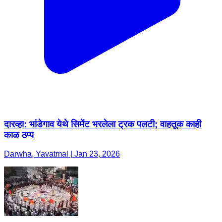
दारव्हा: भांडेगाव येथे सिमेंट भरलेला ट्रक पलटी; वाहतूक काही
काळ ठप्प
Darwha, Yavatmal | Jan 23, 2026