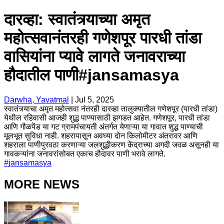
दारव्हा: स्वातंत्र्याच्या अमृत
महोत्सवानंतरही गणेशपूर पारधी तांडा
वासियांना प्यावे लागते जनावराच्या
हौदातील पाणी#jansamasya
Darwha, Yavatmal
|
Jul 5, 2025
स्वातंत्र्याचा अमृत महोत्सवा नंतरही दारव्हा तालुक्यातील गणेशपूर (पारधी तांडा)
येथील रहिवासी आजही शुद्ध पाण्यासाठी झगडत आहेत. गणेशपूर, पारधी तांडा
आणि गौळपेंड या गट ग्रामपंचायती अंतर्गत येणाऱ्या या गावात शुद्ध पाण्याची
मूलभूत सुविधा नाही. शहरापासून अवघ्या दोन किलोमीटर अंतरावर आणि
शहराला पाणीपुरवठा करणाऱ्या जलशुद्धीकरण केंद्राच्या अगदी जवळ असूनही या
गावकऱ्यांना जनावरांसोबत एकाच हौदावर पाणी भरावे लागते.
#
jansamasya
MORE NEWS