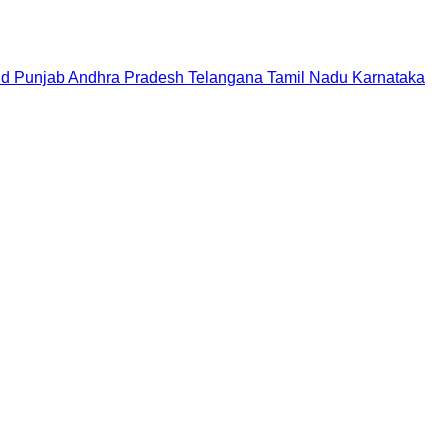
nd
Punjab
Andhra Pradesh
Telangana
Tamil Nadu
Karnataka