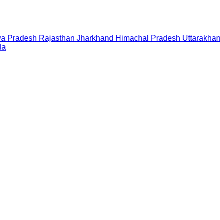
a Pradesh
Rajasthan
Jharkhand
Himachal Pradesh
Uttarakha
la