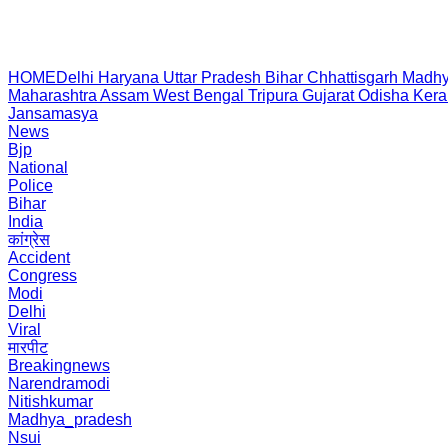
HOME
Delhi
Haryana
Uttar Pradesh
Bihar
Chhattisgarh
Madhy
Maharashtra
Assam
West Bengal
Tripura
Gujarat
Odisha
Kera
Jansamasya
News
Bjp
National
Police
Bihar
India
कांग्रेस
Accident
Congress
Modi
Delhi
Viral
मारपीट
Breakingnews
Narendramodi
Nitishkumar
Madhya_pradesh
Nsui