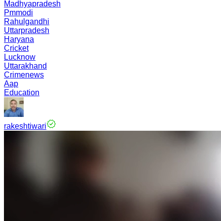
Madhyapradesh
Pmmodi
Rahulgandhi
Uttarpradesh
Haryana
Cricket
Lucknow
Uttarakhand
Crimenews
Aap
Education
rakeshtiwari