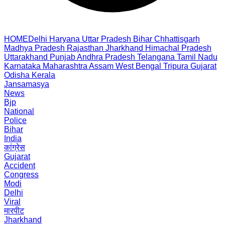
HOME
Delhi
Haryana
Uttar Pradesh
Bihar
Chhattisgarh
Madhya Pradesh
Rajasthan
Jharkhand
Himachal Pradesh
Uttarakhand
Punjab
Andhra Pradesh
Telangana
Tamil Nadu
Karnataka
Maharashtra
Assam
West Bengal
Tripura
Gujarat
Odisha
Kerala
Jansamasya
News
Bjp
National
Police
Bihar
India
कांग्रेस
Gujarat
Accident
Congress
Modi
Delhi
Viral
मारपीट
Jharkhand