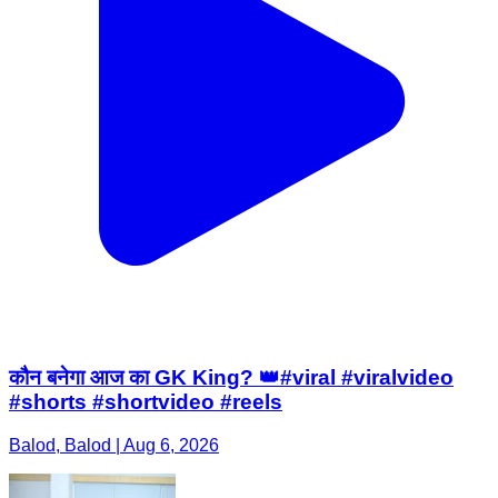
कौन बनेगा आज का GK King? 👑#viral #viralvideo
#shorts #shortvideo #reels
Balod, Balod | Aug 6, 2026