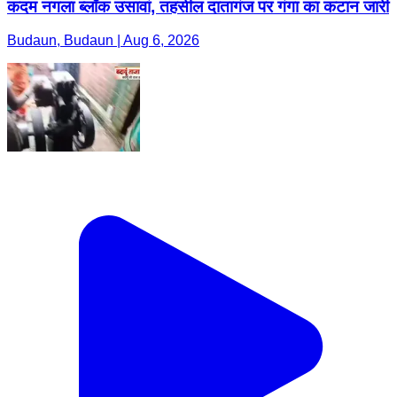
कदम नगला ब्लॉक उसावां, तहसील दातागंज पर गंगा का कटान जारी
Budaun, Budaun | Aug 6, 2026