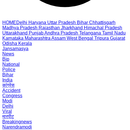
HOME
Delhi
Haryana
Uttar Pradesh
Bihar
Chhattisgarh
Madhya Pradesh
Rajasthan
Jharkhand
Himachal Pradesh
Uttarakhand
Punjab
Andhra Pradesh
Telangana
Tamil Nadu
Karnataka
Maharashtra
Assam
West Bengal
Tripura
Gujarat
Odisha
Kerala
Jansamasya
News
Bjp
National
Police
Bihar
India
कांग्रेस
Accident
Congress
Modi
Delhi
Viral
मारपीट
Breakingnews
Narendramodi