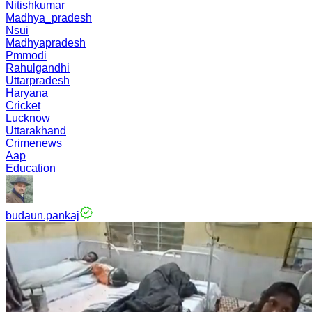
Nitishkumar
Madhya_pradesh
Nsui
Madhyapradesh
Pmmodi
Rahulgandhi
Uttarpradesh
Haryana
Cricket
Lucknow
Uttarakhand
Crimenews
Aap
Education
budaun.pankaj