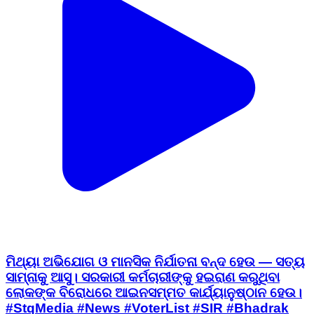
ମିଥ୍ୟା ଅଭିଯୋଗ ଓ ମାନସିକ ନିର୍ଯାତନା ବନ୍ଦ ହେଉ — ସତ୍ୟ
ସାମ୍ନାକୁ ଆସୁ। ସରକାରୀ କର୍ମଚାରୀଙ୍କୁ ହଇରାଣ କରୁଥିବା
ଲୋକଙ୍କ ବିରୋଧରେ ଆଇନସମ୍ମତ କାର୍ଯ୍ୟାନୁଷ୍ଠାନ ହେଉ।
#StqMedia #News #VoterList #SIR #Bhadrak