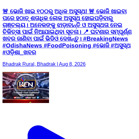
🚨 ଭୋଜି ଖାଇ ୧୦୦ରୁ ଅଧିକ ଅସୁସ୍ଥ! 🚨 ଭୋଜି ଖାଇବା
ପରେ ହଠାତ୍ ଶତାଧିକ ଲୋକ ଅସୁସ୍ଥ ହୋଇପଡ଼ିବାରୁ
ଚାଞ୍ଚଲ୍ୟ। ଅନେକଙ୍କୁ ଝାଡ଼ାବାନ୍ତି ଓ ଅସୁସ୍ଥତା ନେଇ
ଚିକିତ୍ସା ପାଇଁ ନିଆଯାଇଥିବା ସୂଚନା। 📍 ଘଟଣାର ସମ୍ପୂର୍ଣ୍ଣ
ଖବର ଜାଣିବା ପାଇଁ ଭିଡିଓ ଦେଖନ୍ତୁ। #BreakingNews
#OdishaNews #FoodPoisoning #ଭୋଜି #ଅସୁସ୍ଥ
#ଓଡ଼ିଶା_ଖବର
Bhadrak Rural, Bhadrak | Aug 8, 2026