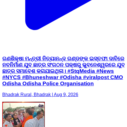
ଗଣଶିକ୍ଷା ମନ୍ତ୍ରୀ ନିତ୍ୟାନନ୍ଦ ଗଣ୍ଡଙ୍କ ଇସ୍ତଫା ଦାବିରେ
ନବନିର୍ମାଣ ଯୁବ ଛାତ୍ର ସଂଗଠନ ପକ୍ଷରୁ ଭୁବନେଶ୍ୱରରେ ଯୁବ
ଛାତ୍ର ସମାବେଶ କରାଯାଇଥିଲା। #StqMedia #News
#NYCS #Bhuneshwar #Odisha #viralpost CMO
Odisha Odisha Police Organisation
Bhadrak Rural, Bhadrak | Aug 9, 2026