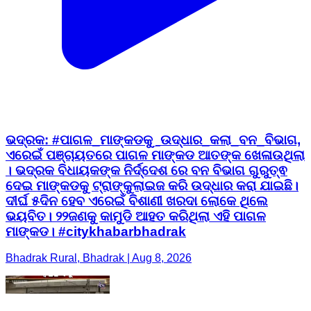
ଭଦ୍ରକ: #ପାଗଳ_ମାଙ୍କଡକୁ_ଉଦ୍ଧାର_କଲା_ବନ_ବିଭାଗ,
ଏରେଇଁ ପଞ୍ଚାୟତରେ ପାଗଳ ମାଙ୍କଡ ଆତଙ୍କ ଖେଳାଉଥିଲା
। ଭଦ୍ରକ ବିଧାୟକଙ୍କ ନିର୍ଦ୍ଦେଶ ରେ ବନ ବିଭାଗ ଗୁରୁତ୍ଵ
ଦେଇ ମାଙ୍କଡକୁ ଟ୍ରାଙ୍କୁଲାଇଜ କରି ଉଦ୍ଧାର କରା ଯାଇଛି।
ଦୀର୍ଘ ୫ଦିନ ହେବ ଏରେଇଁ ବିଶାଣୀ ଖରଦା ଲୋକେ ଥିଲେ
ଭୟବିତ। ୨୨ଜଣକୁ କାମୁଡି ଆହତ କରିଥିଲା ଏହି ପାଗଳ
ମାଙ୍କଡ। #citykhabarbhadrak
Bhadrak Rural, Bhadrak | Aug 8, 2026