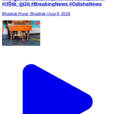
#ଓଡ଼ିଶା_ନ୍ୟୁଜ୍ #BreakingNews #OdishaNews
Bhadrak Rural, Bhadrak | Aug 8, 2026