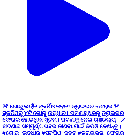
🚨 ଗୋରୁ ଭର୍ତ୍ତି ସ୍କର୍ପିଓ ଜବତ! ଡ୍ରାଇଭର ଫେରାର 🚨
ସ୍କର୍ପିଓରୁ ୪ଟି ଗୋରୁ ଉଦ୍ଧାର। ଘଟଣାସ୍ଥଳରୁ ଡ୍ରାଇଭର
ଫେରାର ହୋଇଥିବା ସୂଚନା। ଘଟଣାକୁ ନେଇ ଚାଞ୍ଚଲ୍ୟ। 📌
ଘଟଣାର ସମ୍ପୂର୍ଣ୍ଣ ଖବର ଜାଣିବା ପାଇଁ ଭିଡିଓ ଦେଖନ୍ତୁ।
#ଗୋରୁ_ଉଦ୍ଧାର #ସ୍କର୍ପିଓ_ଜବତ #ଡ୍ରାଇଭର_ଫେରାର