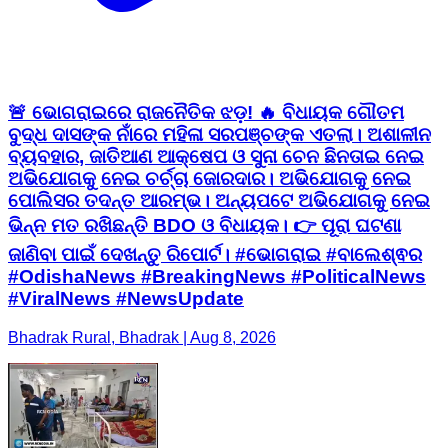
🚨 ଭୋଗରାଇରେ ରାଜନୈତିକ ଝଡ଼! 🔥 ବିଧାୟକ ଗୌତମ
ବୁଦ୍ଧ ଦାସଙ୍କ ନାଁରେ ମହିଳା ସରପଞ୍ଚଙ୍କ ଏତଲା। ଅଶାଳୀନ
ବ୍ୟବହାର, ଜାତିଆଣ ଆକ୍ଷେପ ଓ ସୁନା ଚେନ ଛିନତାଇ ନେଇ
ଅଭିଯୋଗକୁ ନେଇ ଚର୍ଚ୍ଚା ଜୋରଦାର। ଅଭିଯୋଗକୁ ନେଇ
ପୋଲିସର ତଦନ୍ତ ଆରମ୍ଭ। ଅନ୍ୟପଟେ ଅଭିଯୋଗକୁ ନେଇ
ଭିନ୍ନ ମତ ରଖିଛନ୍ତି BDO ଓ ବିଧାୟକ। 👉 ପୂରା ଘଟଣା
ଜାଣିବା ପାଇଁ ଦେଖନ୍ତୁ ରିପୋର୍ଟ। #ଭୋଗରାଇ #ବାଲେଶ୍ଵର
#OdishaNews #BreakingNews #PoliticalNews
#ViralNews #NewsUpdate
Bhadrak Rural, Bhadrak | Aug 8, 2026