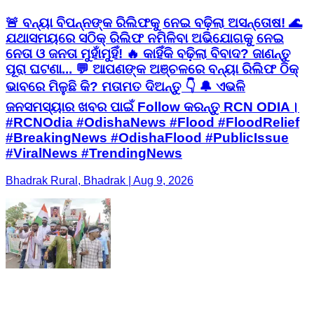
🚨 ବନ୍ୟା ବିପନ୍ନଙ୍କ ରିଲିଫକୁ ନେଇ ବଢ଼ିଲା ଅସନ୍ତୋଷ! 🌊
ଯଥାସମୟରେ ସଠିକ୍ ରିଲିଫ ନମିଳିବା ଅଭିଯୋଗକୁ ନେଇ
ନେତା ଓ ଜନତା ମୁହାଁମୁହିଁ! 🔥 କାହିଁକି ବଢ଼ିଲା ବିବାଦ? ଜାଣନ୍ତୁ
ପୂରା ଘଟଣା... 💬 ଆପଣଙ୍କ ଅଞ୍ଚଳରେ ବନ୍ୟା ରିଲିଫ ଠିକ୍
ଭାବରେ ମିଳୁଛି କି? ମତାମତ ଦିଅନ୍ତୁ 👇 🔔 ଏଭଳି
ଜନସମସ୍ୟାର ଖବର ପାଇଁ Follow କରନ୍ତୁ RCN ODIA।
#RCNOdia #OdishaNews #Flood #FloodRelief
#BreakingNews #OdishaFlood #PublicIssue
#ViralNews #TrendingNews
Bhadrak Rural, Bhadrak | Aug 9, 2026