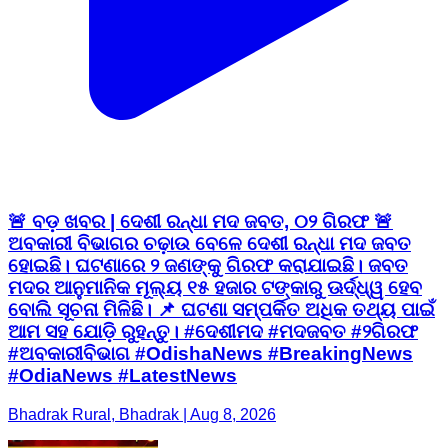
🚨 ବଡ଼ ଖବର | ଦେଶୀ ରନ୍ଧା ମଦ ଜବତ, ୦୨ ଗିରଫ 🚨
ଅବକାରୀ ବିଭାଗର ଚଢ଼ାଉ ବେଳେ ଦେଶୀ ରନ୍ଧା ମଦ ଜବତ
ହୋଇଛି। ଘଟଣାରେ ୨ ଜଣଙ୍କୁ ଗିରଫ କରାଯାଇଛି। ଜବତ
ମଦର ଆନୁମାନିକ ମୂଲ୍ୟ ୧୫ ହଜାର ଟଙ୍କାରୁ ଊର୍ଦ୍ଧ୍ୱ ହେବ
ବୋଲି ସୂଚନା ମିଳିଛି। 📌 ଘଟଣା ସମ୍ପର୍କିତ ଅଧିକ ତଥ୍ୟ ପାଇଁ
ଆମ ସହ ଯୋଡ଼ି ରୁହନ୍ତୁ। #ଦେଶୀମଦ #ମଦଜବତ #୨ଗିରଫ
#ଅବକାରୀବିଭାଗ #OdishaNews #BreakingNews
#OdiaNews #LatestNews
Bhadrak Rural, Bhadrak | Aug 8, 2026