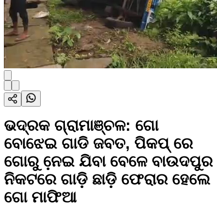
ଭଦ୍ରକ ଗ୍ରାମାଞ୍ଚଳ: ଗୋ
ବୋଝେଇ ଗାଡି ଜବତ, ପିକପ୍ ରେ
ଗୋରୁ ନେ଼ଇ ଯିବା ବେଳେ ବାଉଦପୁର
ନିକଟରେ ଗାଡ଼ି ଛାଡ଼ି ଫେରାର ହେଲେ
ଗୋ ମାଫିଆ