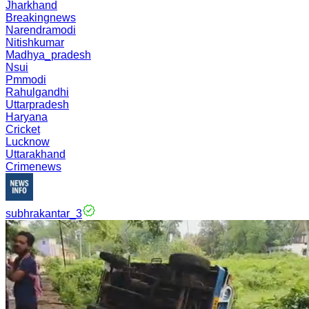
Jharkhand
Breakingnews
Narendramodi
Nitishkumar
Madhya_pradesh
Nsui
Pmmodi
Rahulgandhi
Uttarpradesh
Haryana
Cricket
Lucknow
Uttarakhand
Crimenews
subhrakantar_3