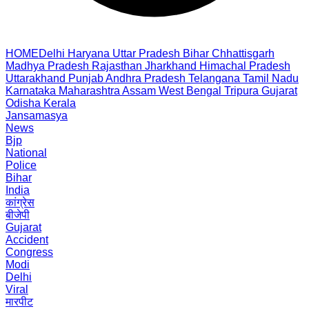
HOME
Delhi
Haryana
Uttar Pradesh
Bihar
Chhattisgarh
Madhya Pradesh
Rajasthan
Jharkhand
Himachal Pradesh
Uttarakhand
Punjab
Andhra Pradesh
Telangana
Tamil Nadu
Karnataka
Maharashtra
Assam
West Bengal
Tripura
Gujarat
Odisha
Kerala
Jansamasya
News
Bjp
National
Police
Bihar
India
कांग्रेस
बीजेपी
Gujarat
Accident
Congress
Modi
Delhi
Viral
मारपीट