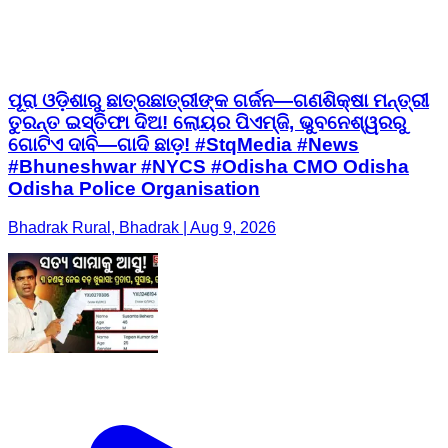
ପୂରା ଓଡ଼ିଶାରୁ ଛାତ୍ରଛାତ୍ରୀଙ୍କ ଗର୍ଜନ—ଗଣଶିକ୍ଷା ମନ୍ତ୍ରୀ
ତୁରନ୍ତ ଇସ୍ତିଫା ଦିଅ! ଲୋୟର ପିଏମ୍‌ଜି, ଭୁବନେଶ୍ୱରରୁ
ଗୋଟିଏ ଦାବି—ଗାଦି ଛାଡ଼! #StqMedia #News
#Bhuneshwar #NYCS #Odisha CMO Odisha
Odisha Police Organisation
Bhadrak Rural, Bhadrak | Aug 9, 2026