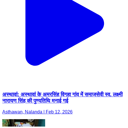
अस्थावां: अस्थावां के अमरसिंह विगहा गांव में समाजसेवी स्व. लक्ष्मी
नारायण सिंह की पुण्यतिथि मनाई गई
Asthawan, Nalanda | Feb 12, 2026