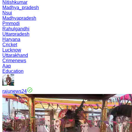
Nitishkumar
Madhya_pradesh
Nsui
Madhyapradesh
Pmmodi
Rahulgandhi
Uttarpradesh
Haryana
Cricket
Lucknow
Uttarakhand
Crimenews
Aap
Education
rajunews24