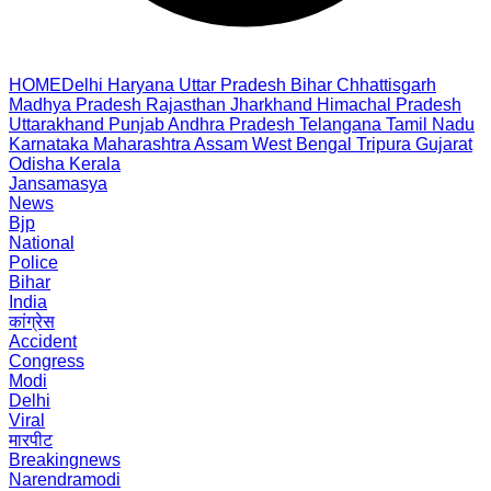
HOME
Delhi
Haryana
Uttar Pradesh
Bihar
Chhattisgarh
Madhya Pradesh
Rajasthan
Jharkhand
Himachal Pradesh
Uttarakhand
Punjab
Andhra Pradesh
Telangana
Tamil Nadu
Karnataka
Maharashtra
Assam
West Bengal
Tripura
Gujarat
Odisha
Kerala
Jansamasya
News
Bjp
National
Police
Bihar
India
कांग्रेस
Accident
Congress
Modi
Delhi
Viral
मारपीट
Breakingnews
Narendramodi