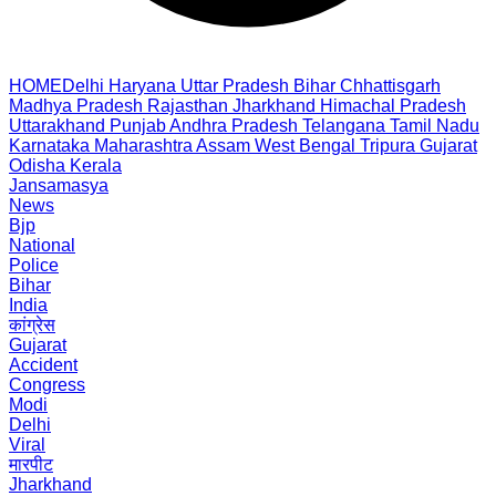
HOME
Delhi
Haryana
Uttar Pradesh
Bihar
Chhattisgarh
Madhya Pradesh
Rajasthan
Jharkhand
Himachal Pradesh
Uttarakhand
Punjab
Andhra Pradesh
Telangana
Tamil Nadu
Karnataka
Maharashtra
Assam
West Bengal
Tripura
Gujarat
Odisha
Kerala
Jansamasya
News
Bjp
National
Police
Bihar
India
कांग्रेस
Gujarat
Accident
Congress
Modi
Delhi
Viral
मारपीट
Jharkhand