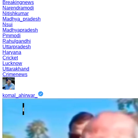
Breakingnews
Narendramodi
Nitishkumar
Madhya_pradesh
Nsui
Madhyapradesh
Pmmodi
Rahulgandhi
Uttarpradesh
Haryana
Cricket
Lucknow
Uttarakhand
Crimenews
komal_ahirwar_