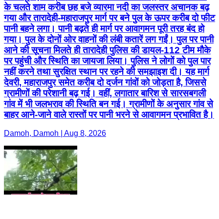
के चलते शाम करीब छह बजे व्यारमा नदी का जलस्तर अचानक बढ़
गया और तारादेही-महाराजपुर मार्ग पर बने पुल के ऊपर करीब दो फीट
पानी बहने लगा। पानी बढ़ते ही मार्ग पर आवागमन पूरी तरह बंद हो
गया। पुल के दोनों ओर वाहनों की लंबी कतारें लग गईं। पुल पर पानी
आने की सूचना मिलते ही तारादेही पुलिस की डायल-112 टीम मौके
पर पहुंची और स्थिति का जायजा लिया। पुलिस ने लोगों को पुल पार
नहीं करने तथा सुरक्षित स्थान पर रहने की समझाइश दी। यह मार्ग
देवरी, महाराजपुर समेत करीब दो दर्जन गांवों को जोड़ता है, जिससे
ग्रामीणों की परेशानी बढ़ गई। वहीं, लगातार बारिश से सारसबगली
गांव में भी जलभराव की स्थिति बन गई। ग्रामीणों के अनुसार गांव से
बाहर आने-जाने वाले रास्तों पर पानी भरने से आवागमन प्रभावित है।
Damoh, Damoh | Aug 8, 2026