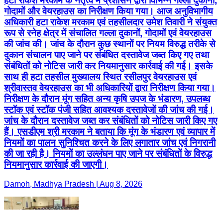
हटा राकेश मरकाम के नेतृत्व में प्रशासन द्वारा विभिन्न गल्ला दुकानों,
गोदामों और वेयरहाउस का निरीक्षण किया गया। आज अनुविभागीय
अधिकारी हटा राकेश मरकाम एवं तहसीलदार उमेश तिवारी ने संयुक्त
रूप से रनेह क्षेत्र में संचालित गल्ला दुकानों, गोदामों एवं वेयरहाउस
की जांच की। जांच के दौरान कुछ स्थानों पर नियम विरुद्ध तरीके से
दुकान संचालन पाए जाने पर संबंधित दस्तावेज जब्त किए गए तथा
संबंधितों को नोटिस जारी कर नियमानुसार कार्रवाई की गई। इसके
साथ ही हटा तहसील मुख्यालय स्थित रसीलपुर वेयरहाउस एवं
श्रीवास्तव वेयरहाउस का भी अधिकारियों द्वारा निरीक्षण किया गया।
निरीक्षण के दौरान मूंग सहित अन्य कृषि उपज के भंडारण, उपलब्ध
स्टॉक एवं स्टॉक पंजी सहित आवश्यक दस्तावेजों की जांच की गई।
जांच के दौरान दस्तावेज जब्त कर संबंधितों को नोटिस जारी किए गए
हैं। एसडीएम श्री मरकाम ने बताया कि मूंग के भंडारण एवं व्यापार में
नियमों का पालन सुनिश्चित करने के लिए लगातार जांच एवं निगरानी
की जा रही है। नियमों का उल्लंघन पाए जाने पर संबंधितों के विरुद्ध
नियमानुसार कार्रवाई की जाएगी।
Damoh, Madhya Pradesh | Aug 8, 2026