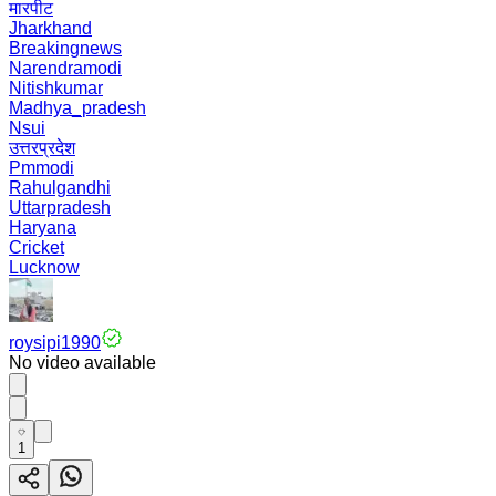
मारपीट
Jharkhand
Breakingnews
Narendramodi
Nitishkumar
Madhya_pradesh
Nsui
उत्तरप्रदेश
Pmmodi
Rahulgandhi
Uttarpradesh
Haryana
Cricket
Lucknow
roysipi1990
No video available
1