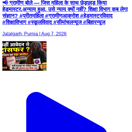
📢 ग्रामीण बोले — जिस महिला के साथ छेड़छाड़ किया
हेडमास्टर,अन्याय हुआ, उसे न्याय क्यों नहीं? शिक्षा विभाग कब लेगा
संज्ञान? #प्रीतमहिला #ग्रामीणआक्रोश #हेडमास्टरविवाद
#शिक्षाविभाग #स्कूलविवाद #सीमांचलन्यूज #बिहारन्यूज
Jalalgarh, Purnia | Aug 7, 2026