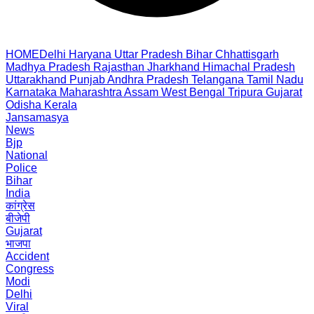
HOME
Delhi
Haryana
Uttar Pradesh
Bihar
Chhattisgarh
Madhya Pradesh
Rajasthan
Jharkhand
Himachal Pradesh
Uttarakhand
Punjab
Andhra Pradesh
Telangana
Tamil Nadu
Karnataka
Maharashtra
Assam
West Bengal
Tripura
Gujarat
Odisha
Kerala
Jansamasya
News
Bjp
National
Police
Bihar
India
कांग्रेस
बीजेपी
Gujarat
भाजपा
Accident
Congress
Modi
Delhi
Viral