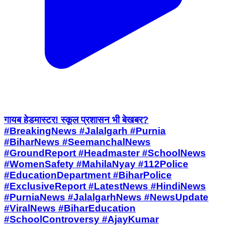
गायब हेडमास्टर! स्कूल प्रशासन भी बेखबर?
#BreakingNews #Jalalgarh #Purnia
#BiharNews #SeemanchalNews
#GroundReport #Headmaster #SchoolNews
#WomenSafety #MahilaNyay #112Police
#EducationDepartment #BiharPolice
#ExclusiveReport #LatestNews #HindiNews
#PurniaNews #JalalgarhNews #NewsUpdate
#ViralNews #BiharEducation
#SchoolControversy #AjayKumar
#SeemanchalGroundReport
#JusticeForWomen
Jalalgarh, Purnia | Jul 30, 2026