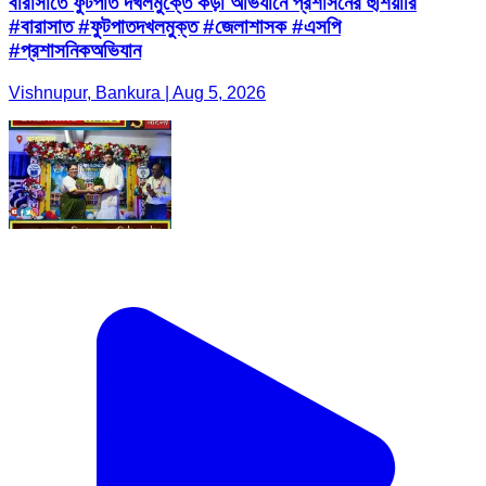
বারাসাতে ফুটপাত দখলমুক্তে কড়া অভিযানে প্রশাসনের হুঁশিয়ারি
#বারাসাত #ফুটপাতদখলমুক্ত #জেলাশাসক #এসপি
#প্রশাসনিকঅভিযান
Vishnupur, Bankura | Aug 5, 2026