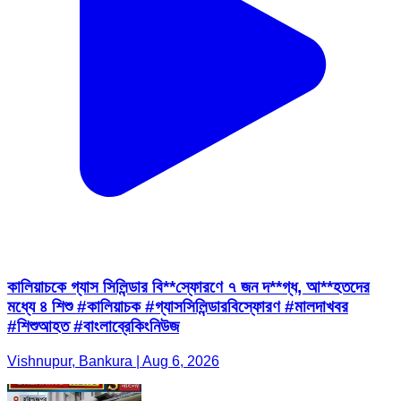
কালিয়াচকে গ্যাস সিলিন্ডার বি**স্ফোরণে ৭ জন দ**গ্ধ, আ**হতদের
মধ্যে ৪ শিশু #কালিয়াচক #গ্যাসসিলিন্ডারবিস্ফোরণ #মালদাখবর
#শিশুআহত #বাংলাব্রেকিংনিউজ
Vishnupur, Bankura | Aug 6, 2026