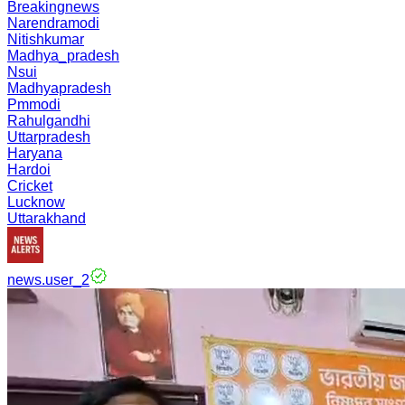
Breakingnews
Narendramodi
Nitishkumar
Madhya_pradesh
Nsui
Madhyapradesh
Pmmodi
Rahulgandhi
Uttarpradesh
Haryana
Hardoi
Cricket
Lucknow
Uttarakhand
news.user_2