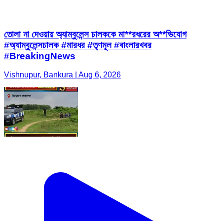
তোলা না দেওয়ায় অ্যাম্বুলেন্স চালককে মা**রধরের অ**ভিযোগ
#অ্যাম্বুলেন্সচালক #মারধর #তৃণমূল #বাংলারখবর
#BreakingNews
Vishnupur, Bankura | Aug 6, 2026