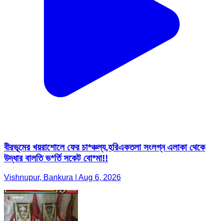
বীরভূমের খয়রাশোলে ফের চা*ঞ্চল্য,হরিএকতলা সংলগ্ন এলাকা থেকে
উদ্ধার বালতি ভ*র্তি সকেট বো*মা!!
Vishnupur, Bankura | Aug 6, 2026