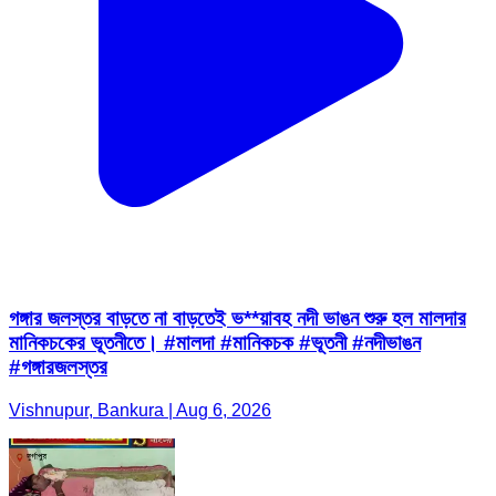
গঙ্গার জলস্তর বাড়তে না বাড়তেই ভ**য়াবহ নদী ভাঙন শুরু হল মালদার
মানিকচকের ভূতনীতে। #মালদা #মানিকচক #ভূতনী #নদীভাঙন
#গঙ্গারজলস্তর
Vishnupur, Bankura | Aug 6, 2026