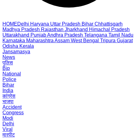
HOME
Delhi
Haryana
Uttar Pradesh
Bihar
Chhattisgarh
Madhya Pradesh
Rajasthan
Jharkhand
Himachal Pradesh
Uttarakhand
Punjab
Andhra Pradesh
Telangana
Tamil Nadu
Karnataka
Maharashtra
Assam
West Bengal
Tripura
Gujarat
Odisha
Kerala
Jansamasya
News
पुलिस
Bjp
National
Police
Bihar
India
कांग्रेस
भाजपा
Accident
Congress
Modi
Delhi
Viral
मारपीट