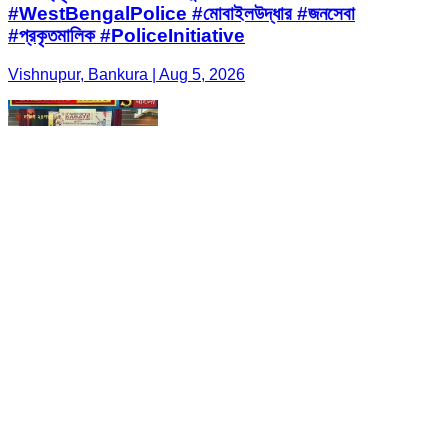
#WestBengalPolice #মোবাইলউদ্ধার #জনসেবা
#প্রকৃতমালিক #PoliceInitiative
Vishnupur, Bankura | Aug 5, 2026