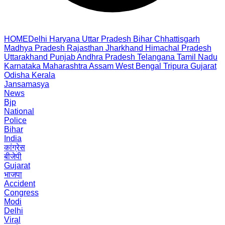
HOME
Delhi
Haryana
Uttar Pradesh
Bihar
Chhattisgarh
Madhya Pradesh
Rajasthan
Jharkhand
Himachal Pradesh
Uttarakhand
Punjab
Andhra Pradesh
Telangana
Tamil Nadu
Karnataka
Maharashtra
Assam
West Bengal
Tripura
Gujarat
Odisha
Kerala
Jansamasya
News
Bjp
National
Police
Bihar
India
कांग्रेस
बीजेपी
Gujarat
भाजपा
Accident
Congress
Modi
Delhi
Viral