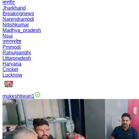
मारपीट
Jharkhand
Breakingnews
Narendramodi
Nitishkumar
Madhya_pradesh
Nsui
उत्तरप्रदेश
Pmmodi
Rahulgandhi
Uttarpradesh
Haryana
Cricket
Lucknow
mukeshtiwari1