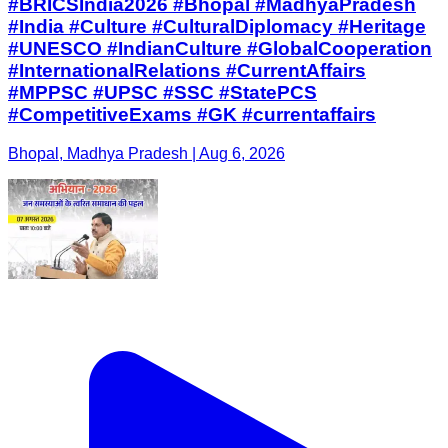
#BRICSIndia2026 #Bhopal #MadhyaPradesh
#India #Culture #CulturalDiplomacy #Heritage
#UNESCO #IndianCulture #GlobalCooperation
#InternationalRelations #CurrentAffairs
#MPPSC #UPSC #SSC #StatePCS
#CompetitiveExams #GK #currentaffairs
Bhopal, Madhya Pradesh | Aug 6, 2026