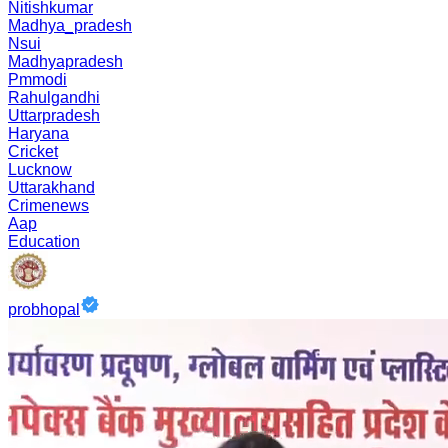
Nitishkumar
Madhya_pradesh
Nsui
Madhyapradesh
Pmmodi
Rahulgandhi
Uttarpradesh
Haryana
Cricket
Lucknow
Uttarakhand
Crimenews
Aap
Education
probhopal