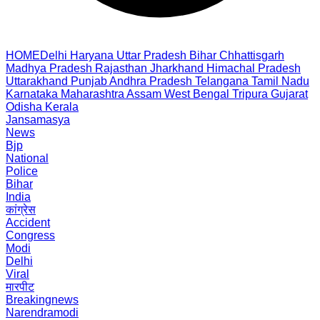
HOME
Delhi
Haryana
Uttar Pradesh
Bihar
Chhattisgarh
Madhya Pradesh
Rajasthan
Jharkhand
Himachal Pradesh
Uttarakhand
Punjab
Andhra Pradesh
Telangana
Tamil Nadu
Karnataka
Maharashtra
Assam
West Bengal
Tripura
Gujarat
Odisha
Kerala
Jansamasya
News
Bjp
National
Police
Bihar
India
कांग्रेस
Accident
Congress
Modi
Delhi
Viral
मारपीट
Breakingnews
Narendramodi