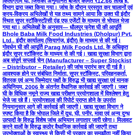
किलोग्राम घी, जिसकी अनुमानित बाजार कीमत ₹12.66 लाख है,
विभाग द्वारा जब्त किया गया। जांच के दौरान प्रस्तुत कर चालानों एवं
क्रय-विक्रय अभिलेखों से यह तथ्य सामने आया कि उक्त घी इंदौर
स्थित सुपर स्टॉकिस्टों/सी एंड एफ एजेंटों के माध्यम से भोपाल भेजा
गया था। अभिलेखों के अनुसार— धौलपुर फ्रेश घी की आपूर्ति
Bhole Baba Milk Food Industries (Dholpur) Pvt.
Ltd., इंदौर कार्यालय (सियागंज, इंदौर) के माध्यम से की गई।
गोवर्धन घी की आपूर्ति Parag Milk Foods Ltd. के अधिकृत
इंदौर सुपर स्टॉकिस्ट के माध्यम से की गई। खाद्य सुरक्षा विभाग द्वारा
अब संपूर्ण सप्लाई चेन (Manufacturer – Super Stockist
– Distributor – Retailer) की जांच प्रारंभ कर दी गई है।
आवश्यक होने पर संबंधित निर्माता, सुपर स्टॉकिस्ट, परिवहनकर्ता,
वितरक एवं अन्य जिम्मेदार पक्षों के विरुद्ध भी खाद्य सुरक्षा एवं मानक
अधिनियम, 2006 के अंतर्गत वैधानिक कार्रवाई की जाएगी। जब्त
घी के विधिक नमूने राज्य खाद्य परीक्षण प्रयोगशाला में विश्लेषण हेतु
भेजे जा रहे हैं। प्रयोगशाला की रिपोर्ट प्राप्त होने के उपरांत
नियमानुसार आगे की कार्रवाई की जाएगी। खाद्य सुरक्षा विभाग ने
स्पष्ट किया है कि भोपाल जिले में दूध, घी, पनीर, मावा एवं अन्य दुग्ध
उत्पादों के विरुद्ध विशेष जांच अभियान लगातार जारी रहेगा। मिलावट
करने वालों के विरुद्ध कठोर वैधानिक कार्रवाई की जाएगी तथा
उपभोक्ताओं के स्वास्थ्य से किसी भी प्रकार का समझौता नहीं किया