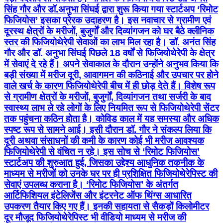
सिंह गौर और डॉ.अनुभा सिंघई द्वारा शुरू किया गया स्टार्टअप ‘रिमोट
फिजियोस’ इसका प्रेरक उदाहरण है। इस नवाचार से ग्रामीण एवं
दूरस्थ क्षेत्रों के मरीजों, बुजुर्गों और दिव्यांगजन को घर बैठे क्लीनिक
स्तर की फिजियोथेरेपी सेवाओं का लाभ मिल रहा है। डॉ. अनंत सिंह
गौर और डॉ. अनुभा सिंघई पिछले 18 वर्षों से फिजियोथेरेपी के क्षेत्र
में सेवाएं दे रहे हैं। अपने सेवाकाल के दौरान उन्होंने अनुभव किया कि
बड़ी संख्या में मरीज दूरी, आवागमन की कठिनाई और उपचार पर होने
वाले खर्च के कारण फिजियोथेरेपी बीच में ही छोड़ देते हैं। विशेष रूप
से ग्रामीण क्षेत्रों के मरीजों, बुजुर्गों, दिव्यांगजन तथा सर्जरी के बाद
स्वास्थ्य लाभ ले रहे लोगों के लिए नियमित रूप से फिजियोथेरेपी सेंटर
तक पहुंचना कठिन होता है। कोविड काल में यह समस्या और अधिक
स्पष्ट रूप से सामने आई। इसी दौरान डॉ. गौर ने संकल्प लिया कि
दूरी अथवा संसाधनों की कमी के कारण कोई भी मरीज आवश्यक
फिजियोथेरेपी से वंचित न रहे। इस सोच से ‘रिमोट फिजियोस’
स्टार्टअप की शुरुआत हुई, जिसका उद्देश्य आधुनिक तकनीक के
माध्यम से मरीजों को उनके घर पर ही प्रशिक्षित फिजियोथेरेपिस्ट की
सेवाएं उपलब्ध कराना है। ‘रिमोट फिजियोस’ के अंतर्गत
आर्टिफिशियल इंटेलिजेंस और इंटरनेट ऑफ थिंग्स आधारित
उपकरण तैयार किए गए हैं। इनकी सहायता से सैकड़ों किलोमीटर
दूर मौजूद फिजियोथेरेपिस्ट भी वीडियो माध्यम से मरीज की