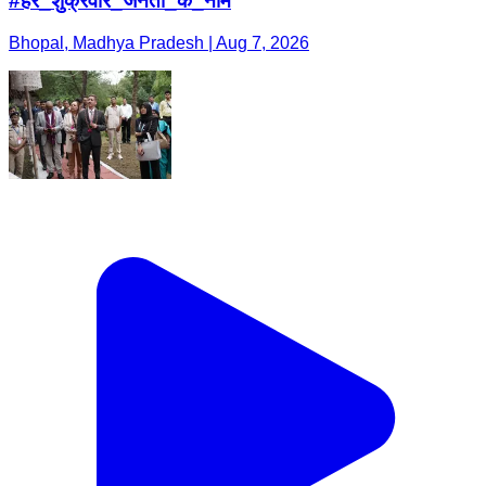
#हर_शुक्रवार_जनता_के_नाम
Bhopal, Madhya Pradesh | Aug 7, 2026