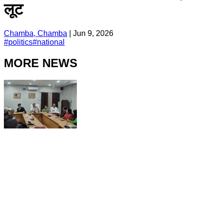
लूट
Chamba, Chamba
|
Jun 9, 2026
#
politics
#
national
MORE NEWS