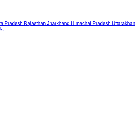
a Pradesh
Rajasthan
Jharkhand
Himachal Pradesh
Uttarakha
la