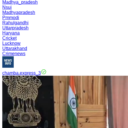
Madhya_pradesh
Nsui
Madhyapradesh
Pmmodi
Rahulgandhi
Uttarpradesh
Haryana
Cricket
Lucknow
Uttarakhand
Crimenews
chamba.express_3