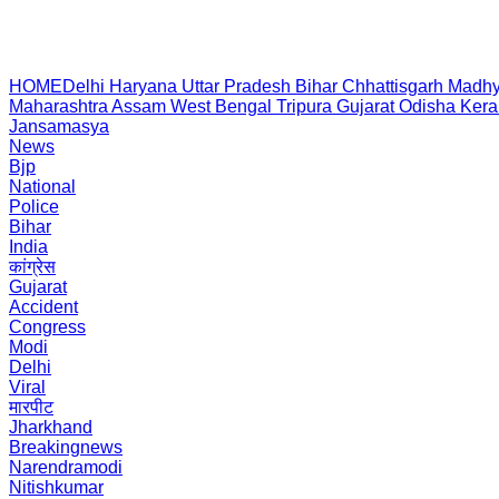
HOME
Delhi
Haryana
Uttar Pradesh
Bihar
Chhattisgarh
Madhy
Maharashtra
Assam
West Bengal
Tripura
Gujarat
Odisha
Kera
Jansamasya
News
Bjp
National
Police
Bihar
India
कांग्रेस
Gujarat
Accident
Congress
Modi
Delhi
Viral
मारपीट
Jharkhand
Breakingnews
Narendramodi
Nitishkumar