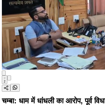
2
चम्बा: धाम में धांधली का आरोप, पूर्