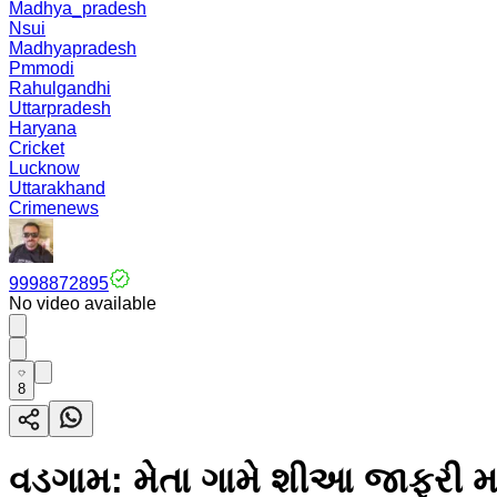
Madhya_pradesh
Nsui
Madhyapradesh
Pmmodi
Rahulgandhi
Uttarpradesh
Haryana
Cricket
Lucknow
Uttarakhand
Crimenews
9998872895
No video available
8
વડગામ: મેતા ગામે શીઆ જાફરી મ