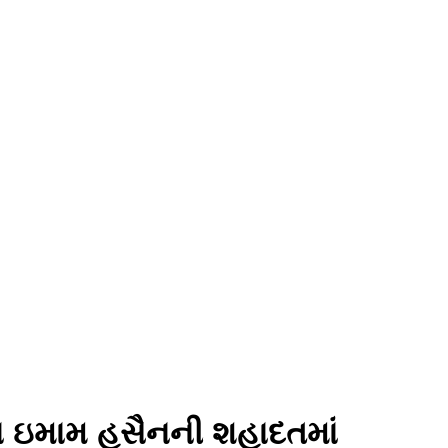
ા ઇમામ હુસૈનની શહાદતમાં