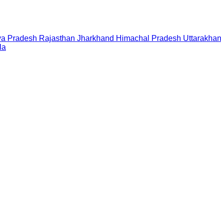
a Pradesh
Rajasthan
Jharkhand
Himachal Pradesh
Uttarakha
la