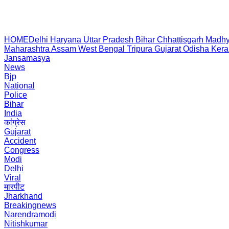
HOME
Delhi
Haryana
Uttar Pradesh
Bihar
Chhattisgarh
Madhy
Maharashtra
Assam
West Bengal
Tripura
Gujarat
Odisha
Kera
Jansamasya
News
Bjp
National
Police
Bihar
India
कांग्रेस
Gujarat
Accident
Congress
Modi
Delhi
Viral
मारपीट
Jharkhand
Breakingnews
Narendramodi
Nitishkumar