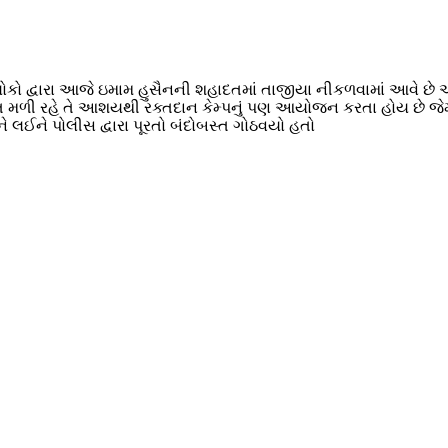
 દ્વારા આજે ઇમામ હુસૈનની શહાદતમાં તાજીયા નીકળવામાં આવે છે અને
ત મળી રહે તે આશયથી રક્તદાન કેમ્પનું પણ આયોજન કરતા હોય છે જેમ
લઈને પોલીસ દ્વારા પૂરતો બંદોબસ્ત ગોઠવયો હતો