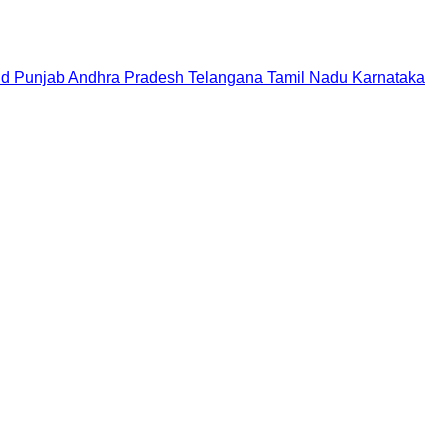
nd
Punjab
Andhra Pradesh
Telangana
Tamil Nadu
Karnataka