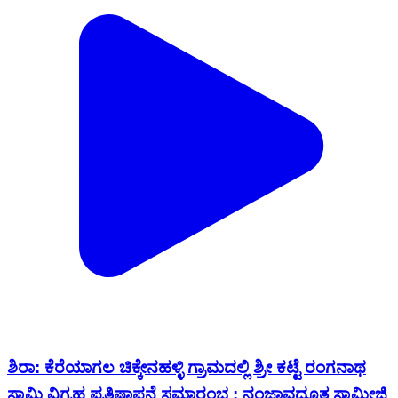
ಶಿರಾ: ಕೆರೆಯಾಗಲ ಚಿಕ್ಕೇನಹಳ್ಳಿ ಗ್ರಾಮದಲ್ಲಿ ಶ್ರೀ ಕಟ್ಟೆ ರಂಗನಾಥ
ಸ್ವಾಮಿ ವಿಗ್ರಹ ಪ್ರತಿಷ್ಠಾಪನೆ ಸಮಾರಂಭ : ನಂಜಾವಧೂತ ಸ್ವಾಮೀಜಿ