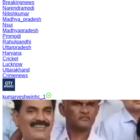
Breakingnews
Narendramodi
Nitishkumar
Madhya_pradesh
Nsui
Madhyapradesh
Pmmodi
Rahulgandhi
Uttarpradesh
Haryana
Cricket
Lucknow
Uttarakhand
Crimenews
kumaryeshwinhc_1