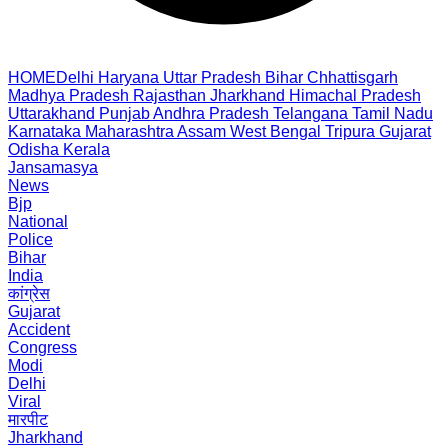
HOME
Delhi
Haryana
Uttar Pradesh
Bihar
Chhattisgarh
Madhya Pradesh
Rajasthan
Jharkhand
Himachal Pradesh
Uttarakhand
Punjab
Andhra Pradesh
Telangana
Tamil Nadu
Karnataka
Maharashtra
Assam
West Bengal
Tripura
Gujarat
Odisha
Kerala
Jansamasya
News
Bjp
National
Police
Bihar
India
कांग्रेस
Gujarat
Accident
Congress
Modi
Delhi
Viral
मारपीट
Jharkhand