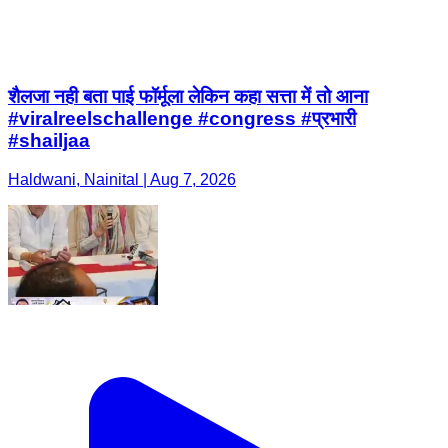
शैलजा नही बता पाई फॉर्मूला लेकिन कहा सत्ता में तो आना
#viralreelschallenge #congress #प्रभारी
#shailjaa
Haldwani, Nainital | Aug 7, 2026