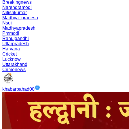
Breakingnews
Narendramodi
Nitishkumar
Madhya_pradesh
Nsui
Madhyapradesh
Pmmodi
Rahulgandhi
Uttarpradesh
Haryana
Cricket
Lucknow
Uttarakhand
Crimenews
khabarpahad00