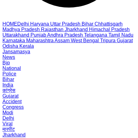
HOME
Delhi
Haryana
Uttar Pradesh
Bihar
Chhattisgarh
Madhya Pradesh
Rajasthan
Jharkhand
Himachal Pradesh
Uttarakhand
Punjab
Andhra Pradesh
Telangana
Tamil Nadu
Karnataka
Maharashtra
Assam
West Bengal
Tripura
Gujarat
Odisha
Kerala
Jansamasya
News
Bjp
National
Police
Bihar
India
कांग्रेस
Gujarat
Accident
Congress
Modi
Delhi
Viral
मारपीट
Jharkhand