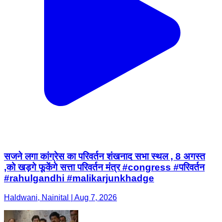
सजने लगा कांग्रेस का परिवर्तन शंखनाद सभा स्थल , 8 अगस्त
,को खड़गे फूकेंगे सत्ता परिवर्तन मंत्र #congress #परिवर्तन
#rahulgandhi #malikarjunkhadge
Haldwani, Nainital | Aug 7, 2026