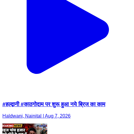
#हल्द्वानी #काठगोदाम पर शुरू हुआ नये ब्रिज का काम
Haldwani, Nainital | Aug 7, 2026