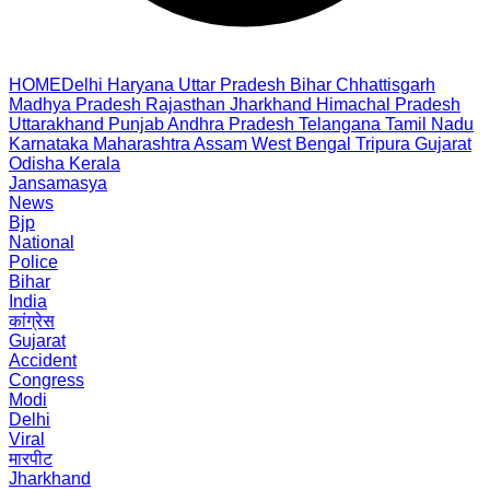
HOME
Delhi
Haryana
Uttar Pradesh
Bihar
Chhattisgarh
Madhya Pradesh
Rajasthan
Jharkhand
Himachal Pradesh
Uttarakhand
Punjab
Andhra Pradesh
Telangana
Tamil Nadu
Karnataka
Maharashtra
Assam
West Bengal
Tripura
Gujarat
Odisha
Kerala
Jansamasya
News
Bjp
National
Police
Bihar
India
कांग्रेस
Gujarat
Accident
Congress
Modi
Delhi
Viral
मारपीट
Jharkhand