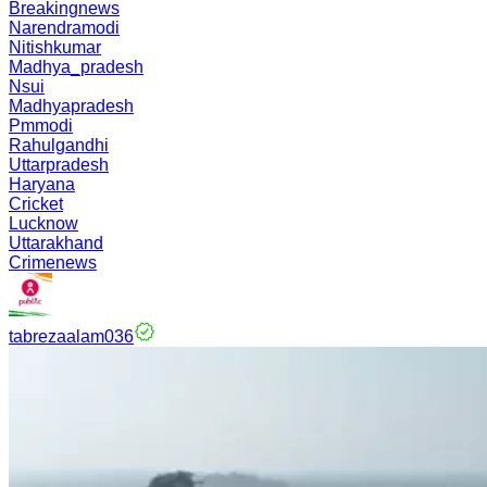
Breakingnews
Narendramodi
Nitishkumar
Madhya_pradesh
Nsui
Madhyapradesh
Pmmodi
Rahulgandhi
Uttarpradesh
Haryana
Cricket
Lucknow
Uttarakhand
Crimenews
tabrezaalam036