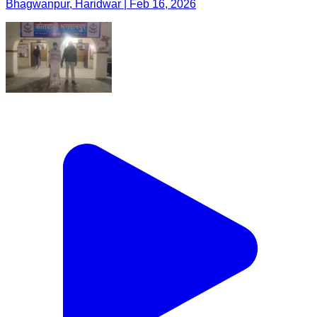
Bhagwanpur, Haridwar | Feb 16, 2026