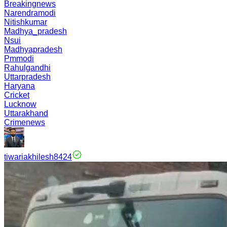
Breakingnews
Narendramodi
Nitishkumar
Madhya_pradesh
Nsui
Madhyapradesh
Pmmodi
Rahulgandhi
Uttarpradesh
Haryana
Cricket
Lucknow
Uttarakhand
Crimenews
tiwariakhilesh8424