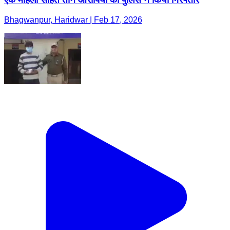
Bhagwanpur, Haridwar | Feb 17, 2026