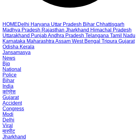
HOME
Delhi
Haryana
Uttar Pradesh
Bihar
Chhattisgarh
Madhya Pradesh
Rajasthan
Jharkhand
Himachal Pradesh
Uttarakhand
Punjab
Andhra Pradesh
Telangana
Tamil Nadu
Karnataka
Maharashtra
Assam
West Bengal
Tripura
Gujarat
Odisha
Kerala
Jansamasya
News
Bjp
National
Police
Bihar
India
कांग्रेस
Gujarat
Accident
Congress
Modi
Delhi
Viral
मारपीट
Jharkhand