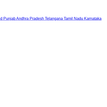
nd
Punjab
Andhra Pradesh
Telangana
Tamil Nadu
Karnataka