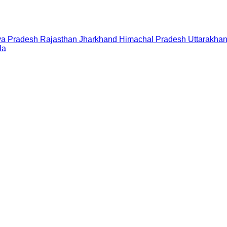
a Pradesh
Rajasthan
Jharkhand
Himachal Pradesh
Uttarakha
la