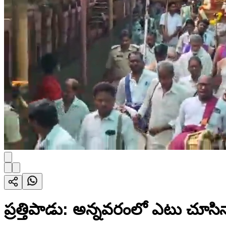
ప్రత్తిపాడు: అన్నవరంలో ఎటు చూస