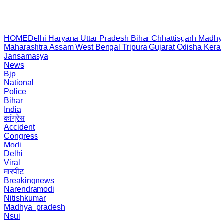
HOME
Delhi
Haryana
Uttar Pradesh
Bihar
Chhattisgarh
Madhy
Maharashtra
Assam
West Bengal
Tripura
Gujarat
Odisha
Kera
Jansamasya
News
Bjp
National
Police
Bihar
India
कांग्रेस
Accident
Congress
Modi
Delhi
Viral
मारपीट
Breakingnews
Narendramodi
Nitishkumar
Madhya_pradesh
Nsui