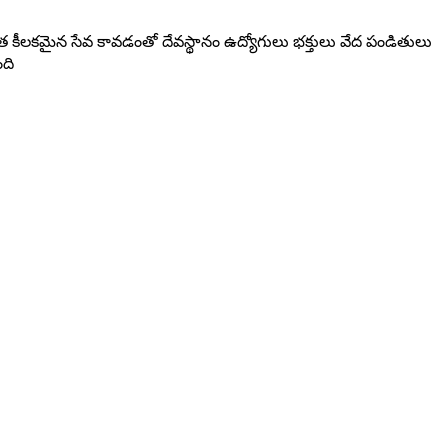
త కీలకమైన సేవ కావడంతో దేవస్థానం ఉద్యోగులు భక్తులు వేద పండితులు
ది