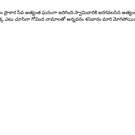
రం ప్రాకార సేవ అత్యంత ఘనంగా జరిగింది.స్వామివారికి జరగవలసిన అత్యం
రోపక్క ఎటు చూసినా గోవింద నామాలతో అన్నవరం శనివారం మారి మోగిపోయిం