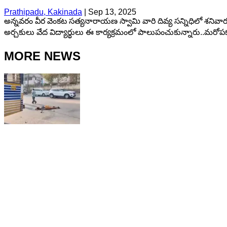
Prathipadu, Kakinada
|
Sep 13, 2025
అన్నవరం వీర వెంకట సత్యనారాయణ స్వామి వారి దివ్య సన్నిధిలో శనివా
అర్చకులు వేద విద్యార్థులు ఈ కార్యక్రమంలో పాలుపంచుకున్నారు..మ
MORE NEWS