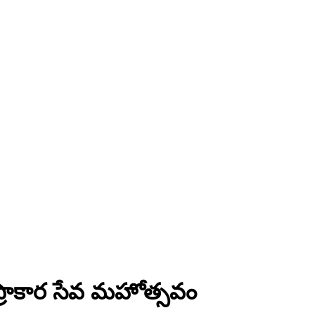
ప్రాకార సేవ మహోత్సవం