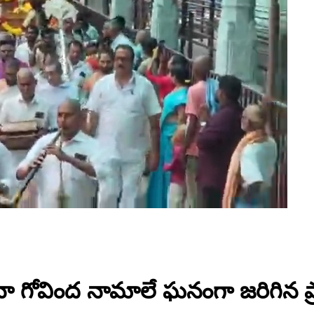
ినా గోవింద నామాలే ఘనంగా జరిగిన 