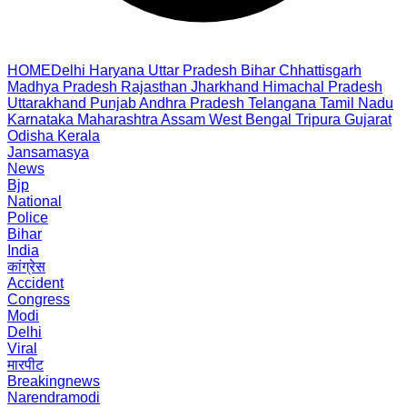
HOME
Delhi
Haryana
Uttar Pradesh
Bihar
Chhattisgarh
Madhya Pradesh
Rajasthan
Jharkhand
Himachal Pradesh
Uttarakhand
Punjab
Andhra Pradesh
Telangana
Tamil Nadu
Karnataka
Maharashtra
Assam
West Bengal
Tripura
Gujarat
Odisha
Kerala
Jansamasya
News
Bjp
National
Police
Bihar
India
कांग्रेस
Accident
Congress
Modi
Delhi
Viral
मारपीट
Breakingnews
Narendramodi