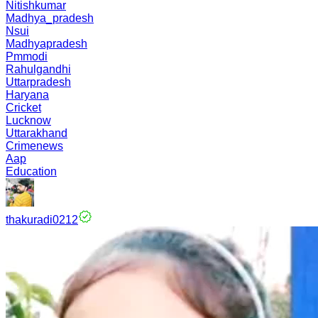
Nitishkumar
Madhya_pradesh
Nsui
Madhyapradesh
Pmmodi
Rahulgandhi
Uttarpradesh
Haryana
Cricket
Lucknow
Uttarakhand
Crimenews
Aap
Education
thakuradi0212