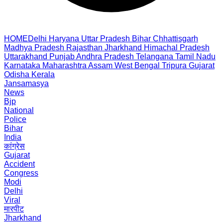
HOME
Delhi
Haryana
Uttar Pradesh
Bihar
Chhattisgarh
Madhya Pradesh
Rajasthan
Jharkhand
Himachal Pradesh
Uttarakhand
Punjab
Andhra Pradesh
Telangana
Tamil Nadu
Karnataka
Maharashtra
Assam
West Bengal
Tripura
Gujarat
Odisha
Kerala
Jansamasya
News
Bjp
National
Police
Bihar
India
कांग्रेस
Gujarat
Accident
Congress
Modi
Delhi
Viral
मारपीट
Jharkhand