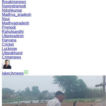
Breakingnews
Narendramodi
Nitishkumar
Madhya_pradesh
Nsui
Madhyapradesh
Pmmodi
Rahulgandhi
Uttarpradesh
Haryana
Cricket
Lucknow
Uttarakhand
Crimenews
lakecitynews