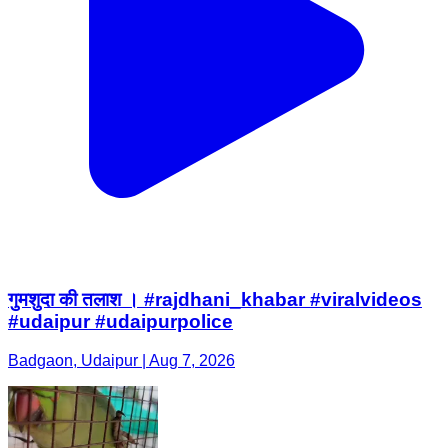
गुमशुदा की तलाश । #rajdhani_khabar #viralvideos
#udaipur #udaipurpolice
Badgaon, Udaipur | Aug 7, 2026