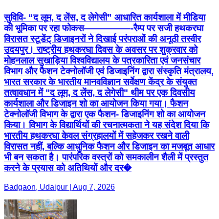
सुविवि- “द लूम, द लेंस, द लेगेसी” आधारित कार्यशाला में मीडिया
की भूमिका पर रहा फोकस—————-रैम्प पर सजी हथकरघा
विरासत स्टूडेंट् डिजाइनरों ने दिखाई परंपराओं की अनूठी तस्वीर
उदयपुर। राष्ट्रीय हथकरघा दिवस के अवसर पर शुक्रवार को
मोहनलाल सुखाड़िया विश्वविद्यालय के पत्रकारिता एवं जनसंचार
विभाग और फैशन टेक्नोलॉजी एवं डिजाइनिंग द्वारा संस्कृति मंत्रालय,
भारत सरकार के भारतीय मानवविज्ञान सर्वेक्षण केंद्र के संयुक्त
तत्वावधान में "द लूम, द लेंस, द लेगेसी" थीम पर एक दिवसीय
कार्यशाला और डिजाइन शो का आयोजन किया गया। फैशन
टेक्नोलॉजी विभाग के द्वारा एक फैशन- डिजाइनिंग शो का आयोजन
किया। विभाग के विद्यार्थियों की रचनात्मकता ने यह संदेश दिया कि
भारतीय हथकरघा केवल संग्रहालयों में सहेजकर रखने वाली
विरासत नहीं, बल्कि आधुनिक फैशन और डिजाइन का मजबूत आधार
भी बन सकता है। पारंपरिक वस्त्रों को समकालीन शैली में प्रस्तुत
करने के प्रयास को अतिथियों और दर�
Badgaon, Udaipur | Aug 7, 2026