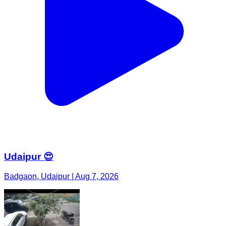
Udaipur 😍
Badgaon, Udaipur | Aug 7, 2026