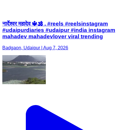
नार्देश्वर महादेव 🔱🕉️ . #reels #reelsinstagram
#udaipurdiaries #udaipur #india instagram
mahadev mahadevlover viral trending
Badgaon, Udaipur | Aug 7, 2026