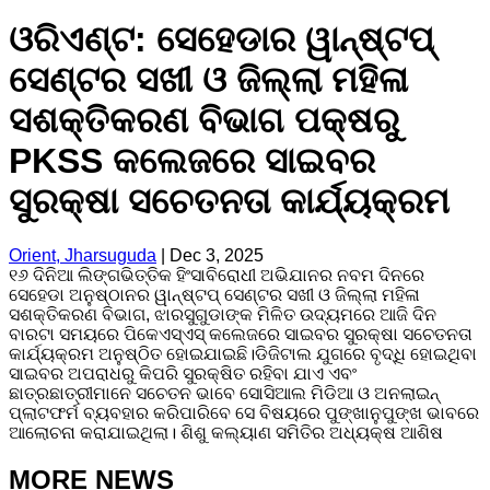
ଓରିଏଣ୍ଟ: ସେହେଡାର ୱାନ୍‌ଷ୍ଟପ୍‌
ସେଣ୍ଟର ସଖୀ ଓ ଜିଲ୍ଲା ମହିଳା
ସଶକ୍ତିକରଣ ବିଭାଗ ପକ୍ଷରୁ
PKSS କଲେଜରେ ସାଇବର
ସୁରକ୍ଷା ସଚେତନତା କାର୍ଯ୍ୟକ୍ରମ
Orient, Jharsuguda
|
Dec 3, 2025
୧୬ ଦିନିଆ ଲିଙ୍ଗଭିତ୍ତିକ ହିଂସାବିରୋଧୀ ଅଭିଯାନର ନବମ ଦିନରେ
ସେହେଡା ଅନୁଷ୍ଠାନର ୱାନ୍‌ଷ୍ଟପ୍‌ ସେଣ୍ଟର ସଖୀ ଓ ଜିଲ୍ଲା ମହିଳା
ସଶକ୍ତିକରଣ ବିଭାଗ, ଝାରସୁଗୁଡାଙ୍କ ମିଳିତ ଉଦ୍ୟମରେ ଆଜି ଦିନ
ବାରଟା ସମୟରେ ପିକେଏସ୍‌ଏସ୍‌ କଲେଜରେ ସାଇବର ସୁରକ୍ଷା ସଚେତନତା
କାର୍ଯ୍ୟକ୍ରମ ଅନୁଷ୍ଠିତ ହୋଇଯାଇଛି।ଡିଜିଟାଲ ଯୁଗରେ ବୃଦ୍ଧି ହୋଇଥିବା
ସାଇବର ଅପରାଧରୁ କିପରି ସୁରକ୍ଷିତ ରହିବା ଯାଏ ଏବଂ
ଛାତ୍ରଛାତ୍ରୀମାନେ ସଚେତନ ଭାବେ ସୋସିଆଲ ମିଡିଆ ଓ ଅନଲାଇନ୍
ପ୍ଲାଟଫର୍ମ ବ୍ୟବହାର କରିପାରିବେ ସେ ବିଷୟରେ ପୁଙ୍ଖାନୁପୁଙ୍ଖ ଭାବରେ
ଆଲୋଚନା କରାଯାଇଥିଲା। ଶିଶୁ କଲ୍ୟାଣ ସମିତିର ଅଧ୍ୟକ୍ଷ ଆଶିଷ
MORE NEWS