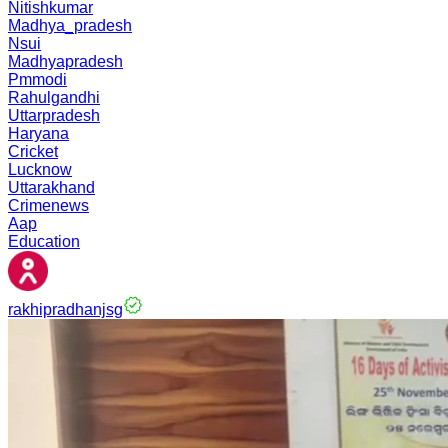
Nitishkumar
Madhya_pradesh
Nsui
Madhyapradesh
Pmmodi
Rahulgandhi
Uttarpradesh
Haryana
Cricket
Lucknow
Uttarakhand
Crimenews
Aap
Education
rakhipradhanjsg