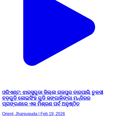
ଓରିଏଣ୍ଟ: ଝାରସୁଗୁଡା ଜିଲ୍ଲା ରାଜପୁର ବାରପାଲି ତୁଳସୀ
ବଡ଼ଗୁଡ଼ି ଲୋଇସିଂହ ଗୁଡି ଜଙ୍ଗାଳିଙ୍ଗା ମନ୍ଦିରର
ପ୍ରାଙ୍ଗଣରେ ଏକ ମିଶ୍ରଣ ପର୍ବ ଅନୁଷ୍ଠିତ
Orient, Jharsuguda | Feb 19, 2026