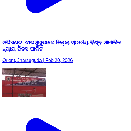
ଓରିଏଣ୍ଟ: ଝାରସୁଗୁଡାରେ ଜିଲ୍ଲା ସ୍ତରୀୟ ବିଶ୍ଵ ସାମାଜିକ
ନ୍ୟାୟ ଦିବସ ପାଳିତ
Orient, Jharsuguda | Feb 20, 2026