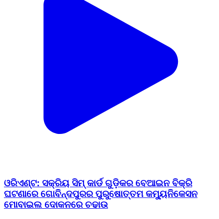
ଓରିଏଣ୍ଟ: ସକ୍ରିୟ ସିମ୍ କାର୍ଡ ଗୁଡ଼ିକର ବେଆଇନ ବିକ୍ରି
ଘଟଣାରେ ଗୋବିନ୍ଦପୁରର ପୁରୁଷୋତ୍ତମ କମ୍ୟୁନିକେସନ
ମୋବାଇଲ ଦୋକନରେ ଚଢାଉ