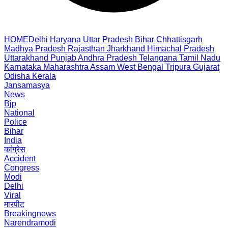
HOME
Delhi
Haryana
Uttar Pradesh
Bihar
Chhattisgarh
Madhya Pradesh
Rajasthan
Jharkhand
Himachal Pradesh
Uttarakhand
Punjab
Andhra Pradesh
Telangana
Tamil Nadu
Karnataka
Maharashtra
Assam
West Bengal
Tripura
Gujarat
Odisha
Kerala
Jansamasya
News
Bjp
National
Police
Bihar
India
कांग्रेस
Accident
Congress
Modi
Delhi
Viral
मारपीट
Breakingnews
Narendramodi