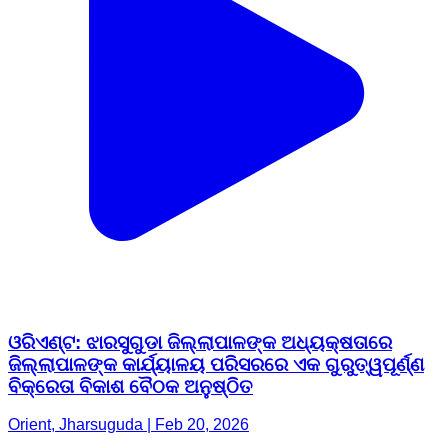
ଓରିଏଣ୍ଟ: ଝାରସୁଗୁଡା ଜିଲ୍ଲାପାଳଙ୍କ ଅଧ୍ୟକ୍ଷତାରେ
ଜିଲ୍ଲାପାଳଙ୍କ କାର୍ଯ୍ୟାଳୟ ପରିସରରେ ଏକ ଗୁରୁତ୍ୱପୂର୍ଣ୍ଣ
ବିକ୍ରେତା ବିକାଶ ବୈଠକ ଅନୁଷ୍ଠିତ
Orient, Jharsuguda | Feb 20, 2026