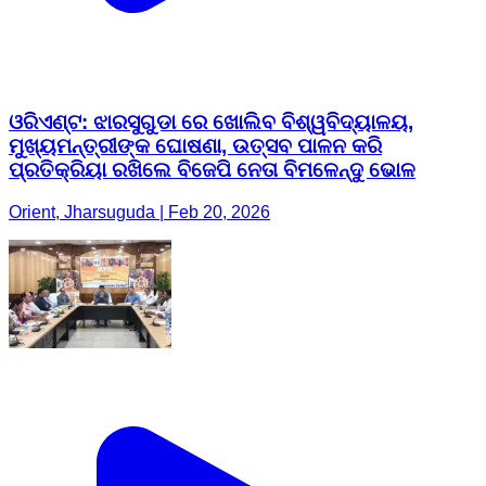
ଓରିଏଣ୍ଟ: ଝାରସୁଗୁଡା ରେ ଖୋଲିବ ବିଶ୍ୱବିଦ୍ୟାଳୟ,
ମୁଖ୍ୟମନ୍ତ୍ରୀଙ୍କ ଘୋଷଣା, ଉତ୍ସବ ପାଳନ କରି
ପ୍ରତିକ୍ରିୟା ରଖିଲେ ବିଜେପି ନେତା ବିମଳେନ୍ଦୁ ଭୋଳ
Orient, Jharsuguda | Feb 20, 2026