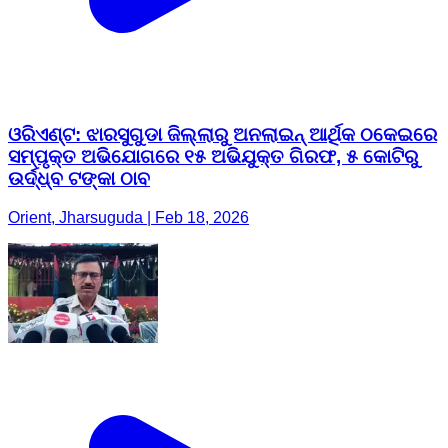
ଓରିଏଣ୍ଟ: ଝାରସୁଗୁଡା ଜିଲ୍ଲାରୁ ଅନଲାଇନ୍ ଆର୍ଥିକ ଠକେଇରେ
ସମ୍ପୃକ୍ତ ଅଭିଯୋଗରେ ୧୫ ଅଭିଯୁକ୍ତ ଗିରଫ, ୫ କୋଟିରୁ
ଉର୍ଦ୍ଧ୍ବ ଟଙ୍କା ଠାବ
Orient, Jharsuguda | Feb 18, 2026