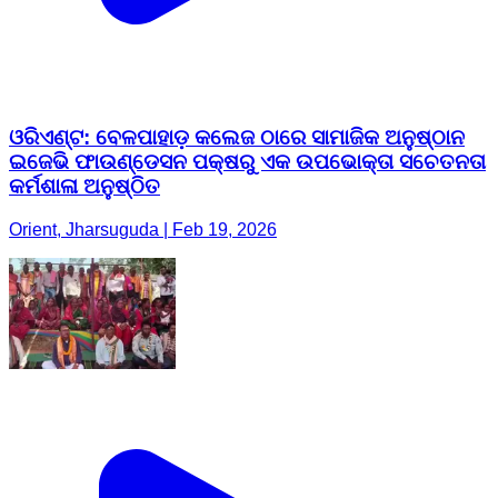
ଓରିଏଣ୍ଟ: ବେଳପାହାଡ଼ କଲେଜ ଠାରେ ସାମାଜିକ ଅନୁଷ୍ଠାନ
ଇଜେଭି ଫାଉଣ୍ଡେସନ ପକ୍ଷରୁ ଏକ ଉପଭୋକ୍ତା ସଚେତନତା
କର୍ମଶାଳା ଅନୁଷ୍ଠିତ
Orient, Jharsuguda | Feb 19, 2026