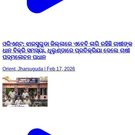
ଓରିଏଣ୍ଟ: ଝାରସୁଗୁଡା ଜିଲ୍ଲାରେ ଏବେବି ଲାଗି ରହିଛି ଚାଷୀଙ୍କ
ଧାନ ବିକ୍ରି ସମସ୍ୟା, ଧୂଲୁଣ୍ଡାରେ ପ୍ରତିକ୍ରିୟା ଦେଲେ ଚାଷୀ
ପଦ୍ମଲୋଚନ ପଧାନ
Orient, Jharsuguda | Feb 17, 2026