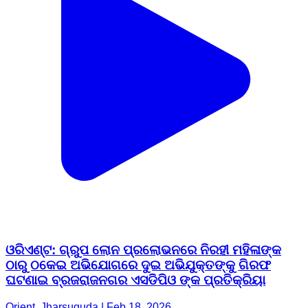
ଓରିଏଣ୍ଟ: ଗ୍ରୁପ ଲୋନ ପ୍ରଲୋଭନରେ ନିରହୀ ମହିଳାଙ୍କ
ଠାରୁ ଠକେଇ ଅଭିଯୋଗରେ ଦୁଇ ଅଭିଯୁକ୍ତଙ୍କୁ ଗିରଫ
ଘଟଣାଇ ବ୍ରଜରାଜନଗର ଏସଡିପିଓ ଙ୍କ ପ୍ରତିକ୍ରିୟା
Orient, Jharsuguda | Feb 18, 2026