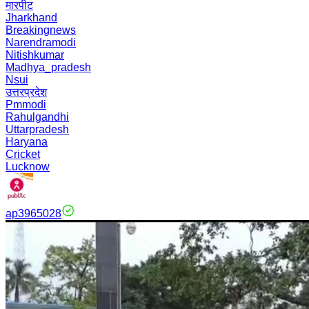
मारपीट
Jharkhand
Breakingnews
Narendramodi
Nitishkumar
Madhya_pradesh
Nsui
उत्तरप्रदेश
Pmmodi
Rahulgandhi
Uttarpradesh
Haryana
Cricket
Lucknow
ap3965028