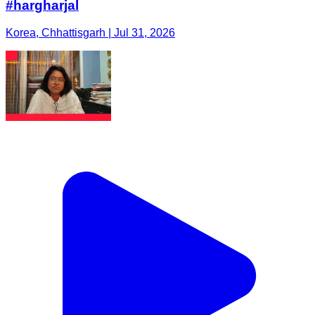
#hargharjal
Korea, Chhattisgarh | Jul 31, 2026