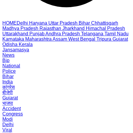
HOME
Delhi
Haryana
Uttar Pradesh
Bihar
Chhattisgarh
Madhya Pradesh
Rajasthan
Jharkhand
Himachal Pradesh
Uttarakhand
Punjab
Andhra Pradesh
Telangana
Tamil Nadu
Karnataka
Maharashtra
Assam
West Bengal
Tripura
Gujarat
Odisha
Kerala
Jansamasya
News
Bjp
National
Police
Bihar
India
कांग्रेस
बीजेपी
Gujarat
भाजपा
Accident
Congress
Modi
Delhi
Viral