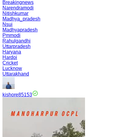
Breakingnews
Narendramodi
Nitishkumar
Madhya_pradesh
Nsui
Madhyapradesh
Pmmodi
Rahulgandhi
Uttarpradesh
Haryana
Hardoi
Cricket
Lucknow
Uttarakhand
kishore85153