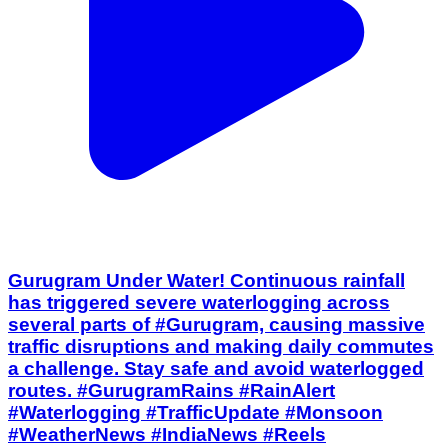
Gurugram Under Water! Continuous rainfall
has triggered severe waterlogging across
several parts of #Gurugram, causing massive
traffic disruptions and making daily commutes
a challenge. Stay safe and avoid waterlogged
routes. #GurugramRains #RainAlert
#Waterlogging #TrafficUpdate #Monsoon
#WeatherNews #IndiaNews #Reels