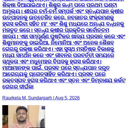
ଶିକ୍ଷା ଦିଆଯାଇଥାଏ। ଶିଶୁର ଜନ୍ମ ପରେ ପ୍ରଥମ ଘଣ୍ଟା
ଅମୂଲ୍ୟ। ଶୀଘ୍ର ଚର୍ମ-ଚର୍ମ ସମ୍ପର୍କ ଏବଂ ସ୍ତନ୍ୟପାନ କ୍ଷୀର
ଉତ୍ପାଦନକୁ ଉତ୍ତେଜିତ କରେ, ନବଜାତର ସଂକ୍ରମଣକୁ
ହ୍ରାସ କରିବା ସହିତ ମା' ଏବଂ ଶିଶୁ ମଧ୍ୟରେ ଅନନ୍ୟ ବନ୍ଧନକୁ
ମଜବୁତ କରେ। ସ୍ତନ୍ଯ କ୍ଷୀର ପ୍ରକୃତିର ସର୍ବୋତ୍ତମ
ଖାଦ୍ୟ। ଏହା ସମ୍ପୂର୍ଣ୍ଣ ପୁଷ୍ଟିକର ଖାଦ୍ୟ ପ୍ରଦାନ କରେ ଏବଂ
ଶିଶୁମାନଙ୍କୁ ଡାଇରିଆ, ନିମୋନିଆ ଏବଂ ଅନେକ ଶୈଶବ
ରୋଗରୁ ରକ୍ଷା କରିଥାଏ। ଏହା ସୁସ୍ଥ ମସ୍ତିଷ୍କ ବିକାଶକୁ
ମଧ୍ୟ ସମର୍ଥନ କରେ ଏବଂ ଜୀବନର ପରବର୍ତ୍ତୀ ସମୟରେ
ସ୍ଥୂଳତା ଏବଂ ମଧୁମେହର ବିପଦକୁ ହ୍ରାସ କରିଥାଏ।
ମାଆମାନଙ୍କ ପାଇଁ, ପ୍ରସବ ପରେ ସ୍ତନ୍ୟପାନ ଦ୍ରୁତ
ଆରୋଗ୍ୟକୁ ପ୍ରୋତ୍ସାହିତ କରିଥାଏ। ପ୍ରସବ ପରେ
ରକ୍ତସ୍ରାବ ହ୍ରାସ କରିଥାଏ ଏବଂ ସ୍ତନ ଏବଂ ଡିମ୍ବାଶୟ କର୍କଟ
ରୋଗର ଦୀର୍ଘକା
Raurkela M, Sundargarh | Aug 5, 2026