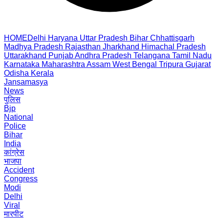
HOME
Delhi
Haryana
Uttar Pradesh
Bihar
Chhattisgarh
Madhya Pradesh
Rajasthan
Jharkhand
Himachal Pradesh
Uttarakhand
Punjab
Andhra Pradesh
Telangana
Tamil Nadu
Karnataka
Maharashtra
Assam
West Bengal
Tripura
Gujarat
Odisha
Kerala
Jansamasya
News
पुलिस
Bjp
National
Police
Bihar
India
कांग्रेस
भाजपा
Accident
Congress
Modi
Delhi
Viral
मारपीट