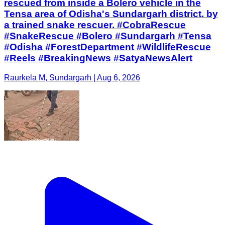
rescued from inside a Bolero vehicle in the
Tensa area of Odisha's Sundargarh district. by
a trained snake rescuer. #CobraRescue
#SnakeRescue #Bolero #Sundargarh #Tensa
#Odisha #ForestDepartment #WildlifeRescue
#Reels #BreakingNews #SatyaNewsAlert
Raurkela M, Sundargarh | Aug 6, 2026