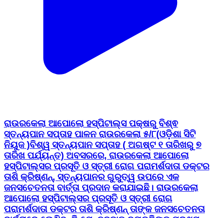
ରାଉରକେଲା ଆପୋଲୋ ହସ୍ପିଟାଲ୍ସ ପକ୍ଷରୁ ବିଶ୍ଵ
ସ୍ତନ୍ୟପାନ ସପ୍ତାହ ପାଳନ ରାଉରକେଲା ୫/୮(ଓଡ଼ିଶା ସିଟି
ନିୟୁଜ )ବିଶ୍ୱ ସ୍ତନ୍ୟପାନ ସପ୍ତାହ ( ଅଗଷ୍ଟ ୧ ତାରିଖରୁ ୭
ତାରିଖ ପର୍ଯ୍ୟନ୍ତ) ଅବସରରେ, ରାଉରକେଲା ଆପୋଲୋ
ହସ୍ପିଟାଲ୍ସର ପ୍ରସୂତି ଓ ସ୍ତ୍ରୀ ରୋଗ ପରାମର୍ଶଦାତା ଡକ୍ଟର
ତାଶି କ୍ରିଷ୍ଣନ୍, ସ୍ତନ୍ୟପାନର ଗୁରୁତ୍ୱ ଉପରେ ଏକ
ଜନସଚେତନତା ବାର୍ତ୍ତା ପ୍ରଦାନ କରାଯାଇଛି। ରାଉରକେଲା
ଆପୋଲୋ ହସ୍ପିଟାଲ୍ସର ପ୍ରସୂତି ଓ ସ୍ତ୍ରୀ ରୋଗ
ପରାମର୍ଶଦାତା ଡକ୍ଟର ତାଶି କ୍ରିଷ୍ଣନ୍ ତାଙ୍କ ଜନସଚେତନତା