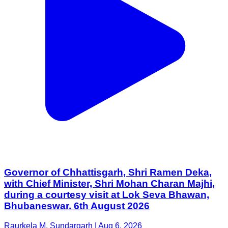
Governor of Chhattisgarh, Shri Ramen Deka,
with Chief Minister, Shri Mohan Charan Majhi,
during a courtesy visit at Lok Seva Bhawan,
Bhubaneswar. 6th August 2026
Raurkela M, Sundargarh | Aug 6, 2026