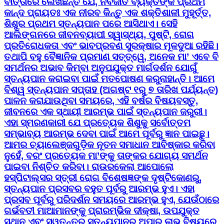
ବାର୍ତ୍ତାରେ ଲେଖିଛନ୍ତି ଯେ, ନବଜାତ ବ୍ୟକ୍ତିଙ୍କ ପ୍ରଥମ
କାନ୍ଦ ପ୍ରାୟତଃ ଏକ ନୀରବ କିନ୍ତୁ ଏକ ଶକ୍ତିଶାଳୀ ମୁହୂର୍ତ୍ତ,
ଶିଶୁର ପ୍ରଥମ ସ୍ତନ୍ୟପାନ ପରେ ଆସିଥାଏ। ସେହି
ଆଲିଙ୍ଗନରେ ଜୀବନବ୍ୟାପୀ ସ୍ୱାସ୍ଥ୍ୟ, ପୁଷ୍ଟି, ରୋଗ
ପ୍ରତିରୋଧକତା ଏବଂ ଭାବପ୍ରବଣ ସୁରକ୍ଷାର ମୂଳଦୁଆ ରହିଛି।
ତଥାପି ବହୁ ବୈଜ୍ଞାନିକ ପ୍ରମାଣ ସତ୍ତ୍ୱେ, ଅନେକ ମା’ ଏବେ ବି
ସମର୍ଥନର ଅଭାବ କିମ୍ବା ଅନୁପଯୁକ୍ତ ମାର୍ଗଦର୍ଶନ ଯୋଗୁଁ
ସ୍ତନ୍ୟପାନ କରାଇବା ପାଇଁ ମତପୋଷଣ କରୁନାହାନ୍ତି। ଆମେ
ବିଶ୍ୱ ସ୍ତନ୍ୟପାନ ସପ୍ତାହ (ଅଗଷ୍ଟ ୧ରୁ ୭ ତାରିଖ ପର୍ଯ୍ୟନ୍ତ)
ପାଳନ କରାଯାଉଥିବା ସମୟରେ, ଏହି ବର୍ଷର ବିଷୟବସ୍ତୁ,
ଜୀବନରେ ଏକ ସ୍ଥାୟୀ ଆରମ୍ଭ ପାଇଁ ସ୍ତନ୍ୟପାନ ଜରୁରୀ।
ଏହା ସ୍ମରଣକାରୀ ଯେ ପ୍ରତ୍ୟେକ ଶିଶୁକୁ ସର୍ବୋତ୍ତମ
ସମ୍ଭାବ୍ୟ ଆରମ୍ଭ ଦେବା ପାଇଁ ଆମେ ପୂର୍ବରୁ ଜ୍ଞାନ ପାଇଛୁ।
ଆମର ଚ୍ୟାଲେଞ୍ଜଗୁଡ଼ିକ ନୂତନ ସମାଧାନ ଆବିଷ୍କାର କରିବା
ନୁହେଁ, ବରଂ ପ୍ରତ୍ୟେକ ମା’ଙ୍କୁ ତାଙ୍କର ଯୋଗ୍ୟ ସମର୍ଥନ
ପାଇବା ନିଶ୍ଚିତ କରିବା। ରାଉରକେଲା ଆପୋଲୋ
ହସ୍ପିଟାଲ୍ସର ସ୍ତ୍ରୀ ରୋଗ ବିଶେଷଜ୍ଞଙ୍କ ଦୃଷ୍ଟିକୋଣରୁ,
ସ୍ତନ୍ୟପାନ ପ୍ରସବର ବହୁତ ପୂର୍ବରୁ ଆରମ୍ଭ ହୁଏ। ଏହା
ପ୍ରସବ ପୂର୍ବରୁ ପରିଦର୍ଶନ ସମୟରେ ଆରମ୍ଭ ହୁଏ, ଯେଉଁଠାରେ
ଗର୍ଭବତୀ ମାଆମାନଙ୍କୁ ପ୍ରାରମ୍ଭିକ ଦୀକ୍ଷା, ଉପଯୁକ୍ତ
ସ୍ଥାନ ଏବଂ ସ୍ୱତନ୍ତ୍ର ସ୍ତନ୍ୟପାନର ଅପାର ଲାଭ ବିଷୟରେ