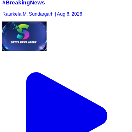
#BreakingNews
Raurkela M, Sundargarh | Aug 6, 2026