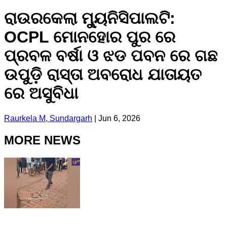
ରାଉରକେଲା ମ୍ୟୁନିସିପାଲଟି:
OCPL ମୋନହୋର ପୁର ରେ
ପ୍ରବଳ ବର୍ଷା ଓ ଝଡ ପବନ ରେ ଗଛ
ଉପୁଡ଼ି ରାସ୍ତା ଅବରୋଧ ଯାତାୟତ
ରେ ଅସୁବିଧା
Raurkela M, Sundargarh
|
Jun 6, 2026
MORE NEWS