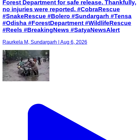
Forest Department for safe release. Thankfully,
no injuries were reported. #CobraRescue
#SnakeRescue #Bolero #Sundargarh #Tensa
#Odisha #ForestDepartment #WildlifeRescue
#Reels #BreakingNews #SatyaNewsAlert
Raurkela M, Sundargarh | Aug 6, 2026