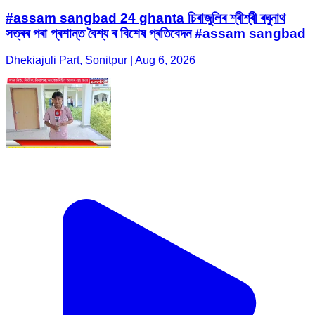
#assam sangbad 24 ghanta চিৰাজুলিৰ শ্ৰীশ্ৰী ৰঘুনাথ
সত্ৰৰ পৰা প্ৰশান্ত বৈশ্য ৰ বিশেষ প্ৰতিবেদন #assam sangbad
Dhekiajuli Part, Sonitpur | Aug 6, 2026