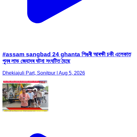
#assam sangbad 24 ghanta শিঙৰী আৰক্ষী চকী এলেকাত
পুনৰ লাভ জেহাদৰ ঘটনা সংঘটিত হৈছে
Dhekiajuli Part, Sonitpur | Aug 5, 2026