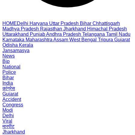
HOME
Delhi
Haryana
Uttar Pradesh
Bihar
Chhattisgarh
Madhya Pradesh
Rajasthan
Jharkhand
Himachal Pradesh
Uttarakhand
Punjab
Andhra Pradesh
Telangana
Tamil Nadu
Karnataka
Maharashtra
Assam
West Bengal
Tripura
Gujarat
Odisha
Kerala
Jansamasya
News
Bjp
National
Police
Bihar
India
कांग्रेस
Gujarat
Accident
Congress
Modi
Delhi
Viral
मारपीट
Jharkhand