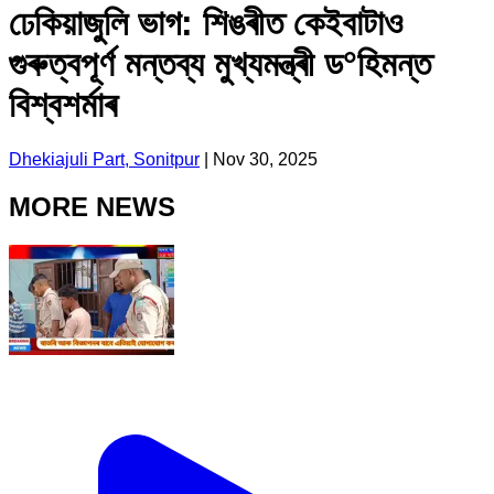
ঢেকিয়াজুলি ভাগ: শিঙৰীত কেইবাটাও
গুৰুত্বপূৰ্ণ মন্তব্য মুখ্যমন্ত্ৰী ড°হিমন্ত
বিশ্বশৰ্মাৰ
Dhekiajuli Part, Sonitpur
|
Nov 30, 2025
MORE NEWS