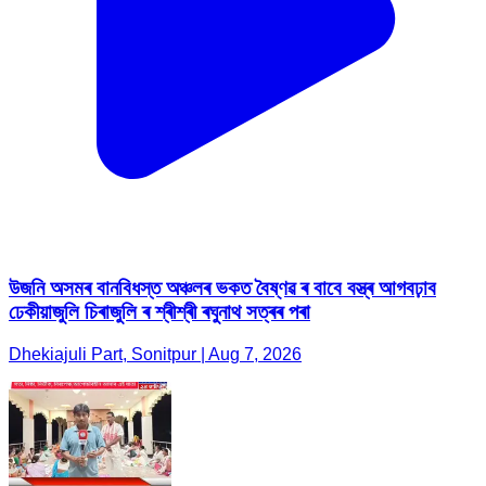
উজনি অসমৰ বানবিধস্ত অঞ্চলৰ ভকত বৈষ্ণৱ ৰ বাবে বস্ত্ৰ আগবঢ়াব
ঢেকীয়াজুলি চিৰাজুলি ৰ শ্ৰীশ্ৰী ৰঘুনাথ সত্ৰৰ পৰা
Dhekiajuli Part, Sonitpur | Aug 7, 2026