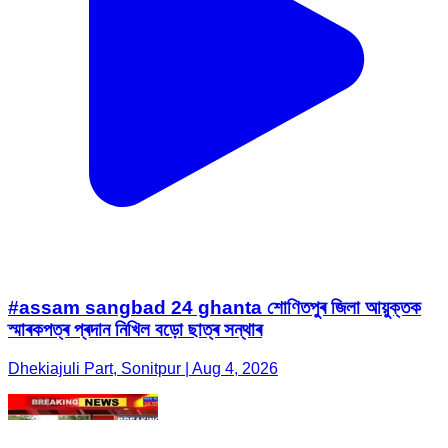
#assam sangbad 24 ghanta শোণিতপুৰ জিলা আয়ুক্তক
স্মাৰকপত্ৰ প্ৰদান নিখিল বড়ো ছাত্ৰ সন্থাৰ
Dhekiajuli Part, Sonitpur | Aug 4, 2026