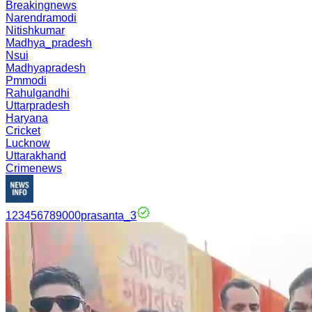
Breakingnews
Narendramodi
Nitishkumar
Madhya_pradesh
Nsui
Madhyapradesh
Pmmodi
Rahulgandhi
Uttarpradesh
Haryana
Cricket
Lucknow
Uttarakhand
Crimenews
123456789000prasanta_3