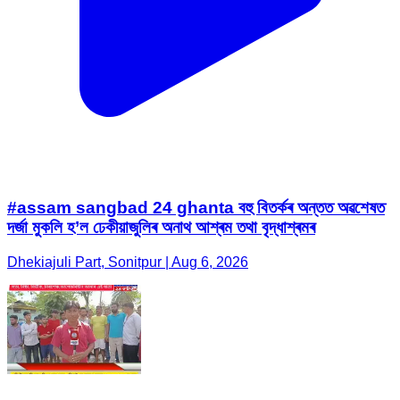
#assam sangbad 24 ghanta বহু বিতৰ্কৰ অন্তত অৱশেষত
দৰ্জা মুকলি হ’ল ঢেকীয়াজুলিৰ অনাথ আশ্ৰম তথা বৃদ্ধাশ্ৰমৰ
Dhekiajuli Part, Sonitpur | Aug 6, 2026