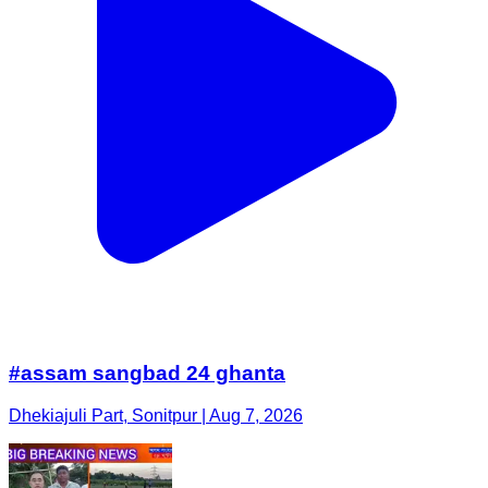
#assam sangbad 24 ghanta
Dhekiajuli Part, Sonitpur | Aug 7, 2026