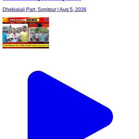
Dhekiajuli Part, Sonitpur | Aug 5, 2026