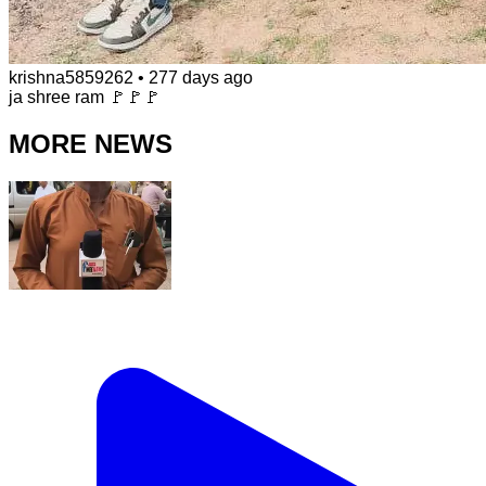
krishna5859262
•
277 days ago
ja shree ram 🚩🚩🚩
MORE NEWS