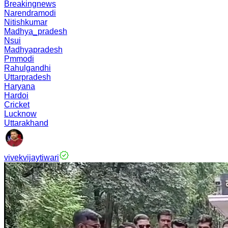
Breakingnews
Narendramodi
Nitishkumar
Madhya_pradesh
Nsui
Madhyapradesh
Pmmodi
Rahulgandhi
Uttarpradesh
Haryana
Hardoi
Cricket
Lucknow
Uttarakhand
vivekvijaytiwari