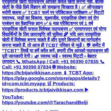
प्राकृतिक खेती पाठ्यक्रम आपको केवल खेती करना नहीं, बल्कि
खेती के पीछे छिपे विज्ञान को समझना सिखाता है। ✅ ऑनलाइन
थ्योरी क्लास ✅ TCBT फार्म पर प्रैक्टिकल प्रशिक्षण ✅ मिट्टी
स्वास्थ्य, जड़ों का विकास, सूक्ष्मजीव, प्राकृतिक पोषण एवं रोग
प्रबंधन का वैज्ञानिक ज्ञान ✅ 6 माह प्रैक्टिशनर एवं 1 वर्ष
प्राकृतिक खेती फसल विशेषज्ञ पाठ्यक्रम ✅ प्रमाणपत्र एवं योग्य
विद्यार्थियों के लिए छात्रवृत्ति की सुविधा 🌾 यदि आप प्राकृतिक
खेती में विशेषज्ञ बनना चाहते हैं और दूसरे किसानों का मार्गदर्शन
करना चाहते हैं, तो आज ही TCBT परिवार से जुड़ें। 💬 कमेंट में
"TCBT" लिखें या हमें कॉल करें, हमारी टीम आपको पाठ्यक्रम की
पूरी जानकारी देगी। 🌿 स्वस्थ जड़ें • स्वस्थ मिट्टी • बेहतर
उत्पादन 📞 WhatsApp / Call: +91 90390 07835 📞
Call: +91 90390 07834 🌐 Website:
https://tcbtjaivikkisan.com 📱 TCBT App:
https://play.google.com/store/apps/details?
id=com.tcbt.myapp 🛒 Products:
https://products.tcbtjaivikkisan.com ▶️
YouTube:
https://youtube.com/@TarachandBelji