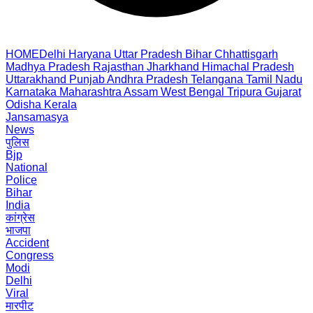
HOME
Delhi
Haryana
Uttar Pradesh
Bihar
Chhattisgarh
Madhya Pradesh
Rajasthan
Jharkhand
Himachal Pradesh
Uttarakhand
Punjab
Andhra Pradesh
Telangana
Tamil Nadu
Karnataka
Maharashtra
Assam
West Bengal
Tripura
Gujarat
Odisha
Kerala
Jansamasya
News
पुलिस
Bjp
National
Police
Bihar
India
कांग्रेस
भाजपा
Accident
Congress
Modi
Delhi
Viral
मारपीट