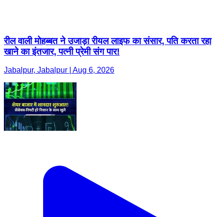
रील वाली मोहब्बत ने उजाड़ा रीयल लाइफ का संसार, पति करता रहा
खाने का इंतजार, पत्नी प्रेमी संग पार!
Jabalpur, Jabalpur | Aug 6, 2026