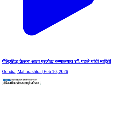
पॅलिएटिव्ह केअर' आता प्रत्येक रुग्णालयात डॉ. पटले यांची माहिती
Gondia, Maharashtra | Feb 10, 2026