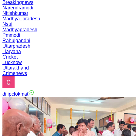
Breakingnews
Narendramodi
Nitishkumar
Madhya_pradesh
Nsui
Madhyapradesh
Pmmodi
Rahulgandhi
Uttarpradesh
Haryana
Cricket
Lucknow
Uttarakhand
Crimenews
dilipclokmat