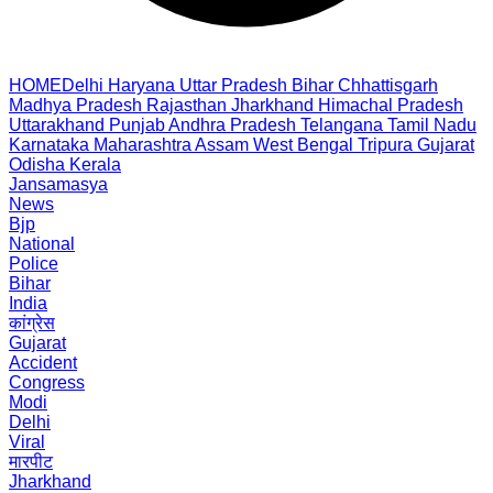
HOME
Delhi
Haryana
Uttar Pradesh
Bihar
Chhattisgarh
Madhya Pradesh
Rajasthan
Jharkhand
Himachal Pradesh
Uttarakhand
Punjab
Andhra Pradesh
Telangana
Tamil Nadu
Karnataka
Maharashtra
Assam
West Bengal
Tripura
Gujarat
Odisha
Kerala
Jansamasya
News
Bjp
National
Police
Bihar
India
कांग्रेस
Gujarat
Accident
Congress
Modi
Delhi
Viral
मारपीट
Jharkhand