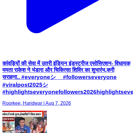
कांवड़ियों की सेवा में उतरी इंडियन इंडस्ट्रीज एसोसिएशन- विधायक
ममता राकेश ने भंडारा और चिकित्सा शिविर का शुभारंभ,करी
सराहना.. #everyoneシ゚ #followerseveryone
#viralpost2025シ
#highlightseveryonefollowers2026highlightsev
Roorkee, Haridwar | Aug 7, 2026