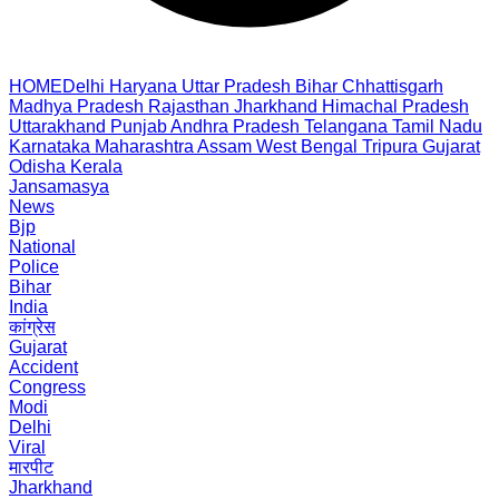
HOME
Delhi
Haryana
Uttar Pradesh
Bihar
Chhattisgarh
Madhya Pradesh
Rajasthan
Jharkhand
Himachal Pradesh
Uttarakhand
Punjab
Andhra Pradesh
Telangana
Tamil Nadu
Karnataka
Maharashtra
Assam
West Bengal
Tripura
Gujarat
Odisha
Kerala
Jansamasya
News
Bjp
National
Police
Bihar
India
कांग्रेस
Gujarat
Accident
Congress
Modi
Delhi
Viral
मारपीट
Jharkhand