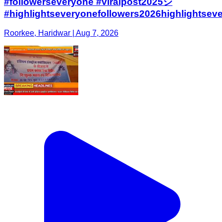
#followerseveryone #viralpost2025シ
#highlightseveryonefollowers2026highlightsev
Roorkee, Haridwar | Aug 7, 2026