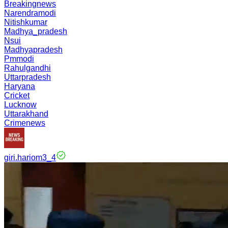
Breakingnews
Narendramodi
Nitishkumar
Madhya_pradesh
Nsui
Madhyapradesh
Pmmodi
Rahulgandhi
Uttarpradesh
Haryana
Cricket
Lucknow
Uttarakhand
Crimenews
giri.hariom3_4