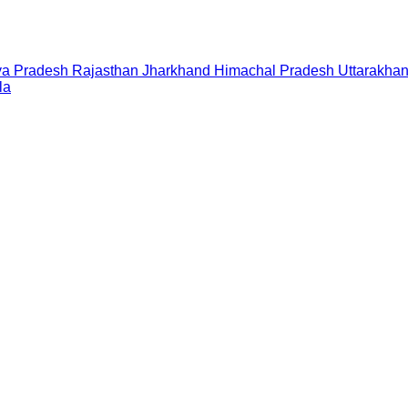
a Pradesh
Rajasthan
Jharkhand
Himachal Pradesh
Uttarakha
la