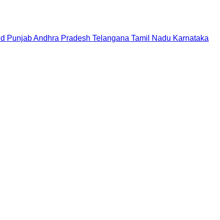
nd
Punjab
Andhra Pradesh
Telangana
Tamil Nadu
Karnataka