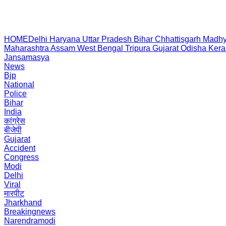
HOME
Delhi
Haryana
Uttar Pradesh
Bihar
Chhattisgarh
Madhy
Maharashtra
Assam
West Bengal
Tripura
Gujarat
Odisha
Kera
Jansamasya
News
Bjp
National
Police
Bihar
India
कांग्रेस
बीजेपी
Gujarat
Accident
Congress
Modi
Delhi
Viral
मारपीट
Jharkhand
Breakingnews
Narendramodi