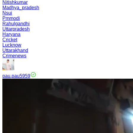
Nitishkumar
Madhya_pradesh
Nsui
Pmmodi
Rahulgandhi
Uttarpradesh
Haryana
Cricket
Lucknow
Uttarakhand
Crimenews
pau.pau5959