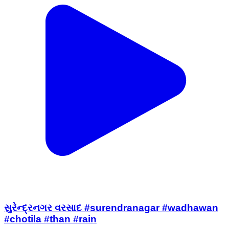
સુરેન્દ્રનગર વરસાદ #surendranagar #wadhawan
#chotila #than #rain