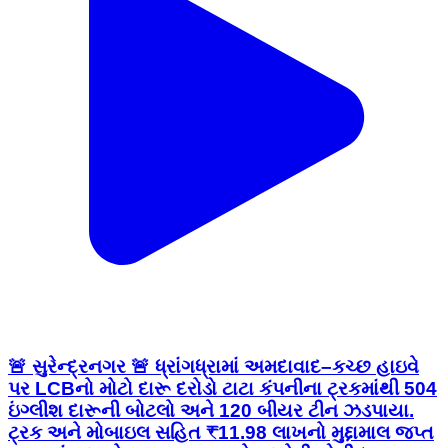
🚨 સુરેન્દ્રનગર 🚨 ધ્રાંગધ્રામાં અમદાવાદ–કચ્છ હાઇવે
પર LCBનો મોટો દારૂ દરોડો ટાટા કંપનીના ટ્રકમાંથી 504
ઇંગ્લીશ દારૂની બોટલો અને 120 બીયર ટીન ઝડપાયા.
ટ્રક અને મોબાઇલ સહિત ₹11.98 લાખનો મુદ્દામાલ જપ્ત