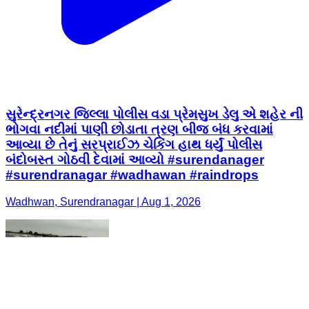
સુરેન્દ્રનગર જિલ્લા પોલીસ વડા પ્રેમસુખ ડેલુ એ શહેર ની
ભોગવા નદીમાં પાણી છોડાતા ત્રણ બીજ બંધ કરવામાં
આવ્યા છે તેનું સરપ્રાઈઝ ચેકિંગ હાથ ધર્યું પોલીસ
બંદોબસ્ત ગોઠવી દેવામાં આવ્યો #surendanager
#surendranagar #wadhawan #raindrops
Wadhwan, Surendranagar | Aug 1, 2026