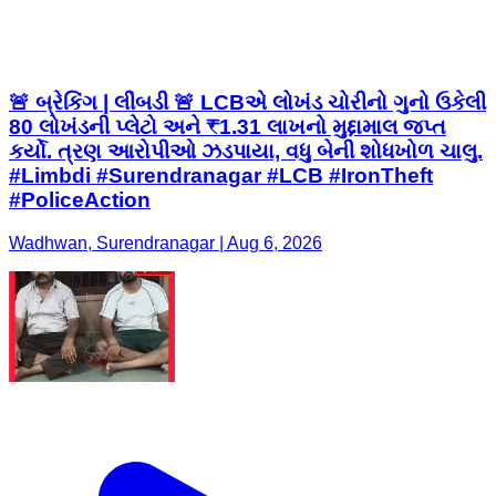
🚨 બ્રેકિંગ | લીંબડી 🚨 LCBએ લોખંડ ચોરીનો ગુનો ઉકેલી
80 લોખંડની પ્લેટો અને ₹1.31 લાખનો મુદ્દામાલ જપ્ત
કર્યો. ત્રણ આરોપીઓ ઝડપાયા, વધુ બેની શોધખોળ ચાલુ.
#Limbdi #Surendranagar #LCB #IronTheft
#PoliceAction
Wadhwan, Surendranagar | Aug 6, 2026