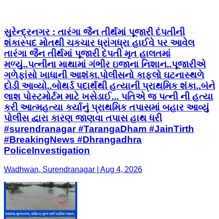
સુરેન્દ્રનગર : તારંગા જૈન તીર્થમાં પૂજારી દંપતીની
શંકાસ્પદ મોતથી ચકચાર ધ્રાંગધ્રા હાઈવે પર આવેલ
તારંગા જૈન તીર્થમાં પૂજારી દંપતી મૃત હાલતમાં
મળ્યું..પત્નીના માથામાં ગંભીર ઇજાના નિશાન..પૂજારીએ
ગળેફાંસો ખાધાની આશંકા.પોલીસનો કાફલો ઘટનાસ્થળે
દોડી આવ્યો..બોથર્ડ પદાર્થથી હત્યાની પ્રાથમિક શંકા..બંને
લાશ પોસ્ટમોર્ટમ માટે ખસેડાઈ... પતિએ જ પત્ની ની હત્યા
કરી આત્મહત્યા કર્યાનું પ્રાથમિક તપાસમાં બહાર આવ્યું
પોલીસ દ્વારા કારણ જાણવા તપાસ હાથ ધરી
#surendranagar #TarangaDham #JainTirth
#BreakingNews #Dhrangadhra
PoliceInvestigation
Wadhwan, Surendranagar | Aug 4, 2026