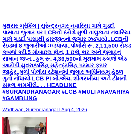
મુદ્દાસર બ્રેકિંગ | સુરેન્દ્રનગર નવારિયા ગામે ગુડદી
પાસાના જુગાર પર LCBનો દરોડો મુળી તાલુકાના નવારિયા
ગામે ગુડદી પાસાથી હારજીતનો જુગાર ઝડપાયો..LCBની
રેઇડમાં 8 જુગારીઓ ઝડપાયા..પોલીસે રૂ. 2,11,500 રોકડ
કબજે કરી.5 મોબાઇલ ફોન, 1 ઇકો કાર અને જુગારનું
સામાન જપ્ત...કુલ રૂ. 4,36,500નો મુદ્દામાલ કબજે એક
આરોપી યુવરાજસિંહ મહેન્દ્રસિંહ પરમાર ફરાર
જાહેર..મુળી પોલીસ સ્ટેશનમાં જુગાર અધિનિયમ હેઠળ
ગુનો નોંધાયો LCB PI બી.એચ. શીંગરખીયા અને ટીમની
સફળ કામગીરી.. . . HEADLINE
#SURANDRANAGAR #LCB #MULI #NAVARIYA
#GAMBLING
Wadhwan, Surendranagar | Aug 4, 2026