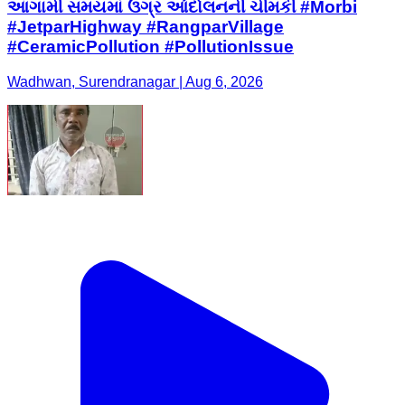
આગામી સમયમાં ઉગ્ર આંદોલનની ચીમકી #Morbi
#JetparHighway #RangparVillage
#CeramicPollution #PollutionIssue
Wadhwan, Surendranagar | Aug 6, 2026