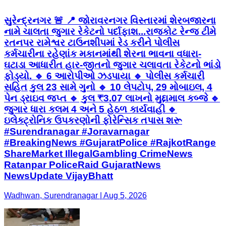
સુરેન્દ્રનગર 🚨 📍 જોરાવરનગર વિસ્તારમાં શેરબજારના
નામે ચાલતા જુગાર રેકેટનો પર્દાફાશ...રાજકોટ રેન્જ ટીમે
રતનપર રામેશ્વર ટાઉનશીપમાં રેડ કરીને પોલીસ
કર્મચારીના રહેણાંક મકાનમાંથી શેરના ભાવના વધારા-
ઘટાડા આધારીત હાર-જીતનો જુગાર ચલાવતા રેકેટનો ભાંડો
ફોડ્યો. 🔹 6 આરોપીઓ ઝડપાયા 🔹 પોલીસ કર્મચારી
સહિત કુલ 23 સામે ગુનો 🔹 10 લેપટોપ, 29 મોબાઇલ, 4
પેન ડ્રાઇવ જપ્ત 🔹 કુલ ₹3.07 લાખનો મુદ્દામાલ કબ્જે 🔹
જુગાર ધારા કલમ 4 અને 5 હેઠળ કાર્યવાહી 🔹
ઇલેક્ટ્રોનિક ઉપકરણોની ફોરેન્સિક તપાસ શરૂ
#Surendranagar #Joravarnagar
#BreakingNews #GujaratPolice #RajkotRange
ShareMarket IllegalGambling CrimeNews
Ratanpar PoliceRaid GujaratNews
NewsUpdate VijayBhatt
Wadhwan, Surendranagar | Aug 5, 2026