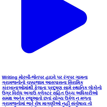
Writing મોરબી-જેતપર હાઇવે પર રંગપર ગામના
ગ્રામજનોનો ચક્કાજામ આસપાસના સિરામિક
કારખાનાઓમાંથી ફેલાતા પ્રદૂષણ સામે સ્થાનિક લોકોનો
ઉગ્ર વિરોધ અગાઉ કલેક્ટર સહિત ઉચ્ચ અધિકારીઓ
સમક્ષ અનેક રજૂઆતો છતાં યોગ્ય ઉકેલ ન મળતા
ગ્રામજનોમાં ભારે રોષ માગણીઓ નહીં સંતોષાય તો