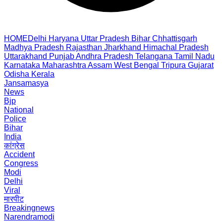
HOME
Delhi
Haryana
Uttar Pradesh
Bihar
Chhattisgarh
Madhya Pradesh
Rajasthan
Jharkhand
Himachal Pradesh
Uttarakhand
Punjab
Andhra Pradesh
Telangana
Tamil Nadu
Karnataka
Maharashtra
Assam
West Bengal
Tripura
Gujarat
Odisha
Kerala
Jansamasya
News
Bjp
National
Police
Bihar
India
कांग्रेस
Accident
Congress
Modi
Delhi
Viral
मारपीट
Breakingnews
Narendramodi