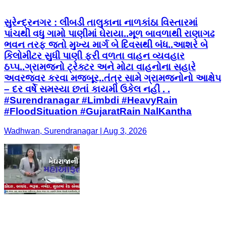
સુરેન્દ્રનગર : લીંબડી તાલુકાના નાળકાંઠા વિસ્તારમાં
પાંચથી વધુ ગામો પાણીમાં ઘેરાયા..મૂળ બાવળાથી રાણાગઢ
ભવન તરફ જતો મુખ્ય માર્ગ બે દિવસથી બંધ..આશરે બે
કિલોમીટર સુધી પાણી ફરી વળતા વાહન વ્યવહાર
ઠપ્પ..ગ્રામજનો ટ્રેક્ટર અને મોટા વાહનોના સહારે
અવરજવર કરવા મજબૂર..તંત્ર સામે ગ્રામજનોનો આક્ષેપ
– દર વર્ષે સમસ્યા છતાં કાયમી ઉકેલ નહીં . .
#Surendranagar #Limbdi #HeavyRain
#FloodSituation #GujaratRain NalKantha
Wadhwan, Surendranagar | Aug 3, 2026