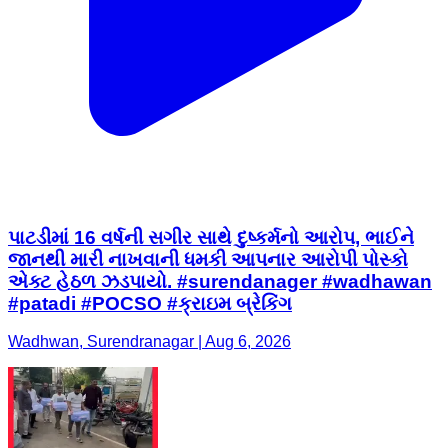
પાટડીમાં 16 વર્ષની સગીર સાથે દુષ્કર્મનો આરોપ, ભાઈને
જાનથી મારી નાખવાની ધમકી આપનાર આરોપી પોસ્કો
એક્ટ હેઠળ ઝડપાયો. #surendanager #wadhawan
#patadi #POCSO #ક્રાઇમ બ્રેકિંગ
Wadhwan, Surendranagar | Aug 6, 2026