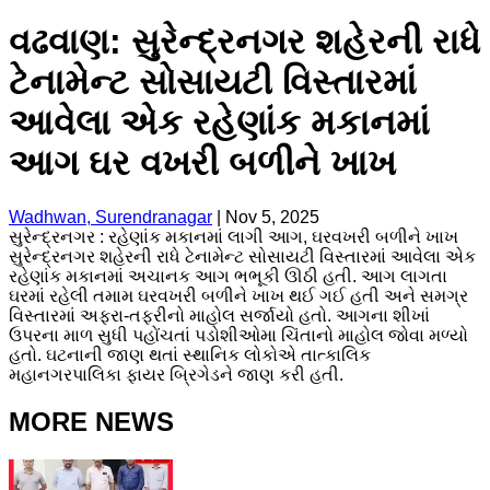
વઢવાણ: સુરેન્દ્રનગર શહેરની રાધે
ટેનામેન્ટ સોસાયટી વિસ્તારમાં
આવેલા એક રહેણાંક મકાનમાં
આગ ઘર વખરી બળીને ખાખ
Wadhwan, Surendranagar
|
Nov 5, 2025
સુરેન્દ્રનગર : રહેણાંક મકાનમાં લાગી આગ, ઘરવખરી બળીને ખાખ
સુરેન્દ્રનગર શહેરની રાધે ટેનામેન્ટ સોસાયટી વિસ્તારમાં આવેલા એક
રહેણાંક મકાનમાં અચાનક આગ ભભૂકી ઊઠી હતી. આગ લાગતા
ઘરમાં રહેલી તમામ ઘરવખરી બળીને ખાખ થઈ ગઈ હતી અને સમગ્ર
વિસ્તારમાં અફરા-તફરીનો માહોલ સર્જાયો હતો. આગના શીખાં
ઉપરના માળ સુધી પહોંચતાં પડોશીઓમા ચિંતાનો માહોલ જોવા મળ્યો
હતો. ઘટનાની જાણ થતાં સ્થાનિક લોકોએ તાત્કાલિક
મહાનગરપાલિકા ફાયર બ્રિગેડને જાણ કરી હતી.
MORE NEWS