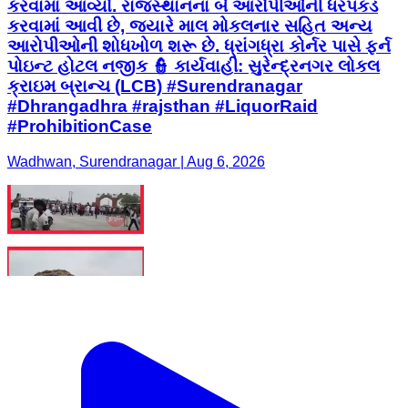
કરવામાં આવ્યો. રાજસ્થાનના બે આરોપીઓની ધરપકડ
કરવામાં આવી છે, જ્યારે માલ મોકલનાર સહિત અન્ય
આરોપીઓની શોધખોળ શરૂ છે. ધ્રાંગધ્રા કોર્નર પાસે ફર્ન
પોઇન્ટ હોટલ નજીક 👮 કાર્યવાહી: સુરેન્દ્રનગર લોકલ
ક્રાઇમ બ્રાન્ચ (LCB) #Surendranagar
#Dhrangadhra #rajsthan #LiquorRaid
#ProhibitionCase
Wadhwan, Surendranagar | Aug 6, 2026