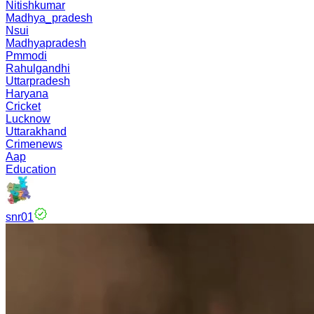
Nitishkumar
Madhya_pradesh
Nsui
Madhyapradesh
Pmmodi
Rahulgandhi
Uttarpradesh
Haryana
Cricket
Lucknow
Uttarakhand
Crimenews
Aap
Education
snr01