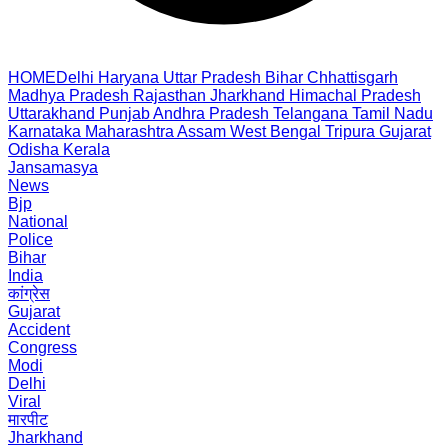
HOME
Delhi
Haryana
Uttar Pradesh
Bihar
Chhattisgarh
Madhya Pradesh
Rajasthan
Jharkhand
Himachal Pradesh
Uttarakhand
Punjab
Andhra Pradesh
Telangana
Tamil Nadu
Karnataka
Maharashtra
Assam
West Bengal
Tripura
Gujarat
Odisha
Kerala
Jansamasya
News
Bjp
National
Police
Bihar
India
कांग्रेस
Gujarat
Accident
Congress
Modi
Delhi
Viral
मारपीट
Jharkhand