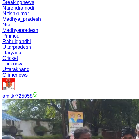
Breakingnews
Narendramodi
Nitishkumar
Madhya_pradesh
Nsui
Madhyapradesh
Pmmodi
Rahulgandhi
Uttarpradesh
Haryana
Cricket
Lucknow
Uttarakhand
Crimenews
amitkr725058