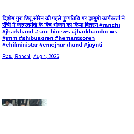
#jmm #shibusoren #hemantsoren
#chifministar #cmojharkhand #jaynti
Ratu, Ranchi | Aug 4, 2026