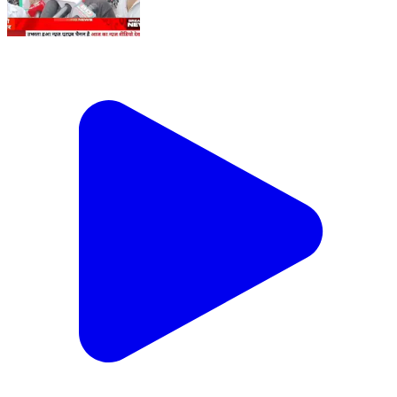
दिशोंम गुरु शिबू सोरेन की पहले पुण्यतिथि पर झामुमो कार्यकर्त्ता ने
राँची मे जरुरतमंदो के बिच भोजन का किया वितरण #ranchi
#jharkhand #ranchinews #jharkhandnews