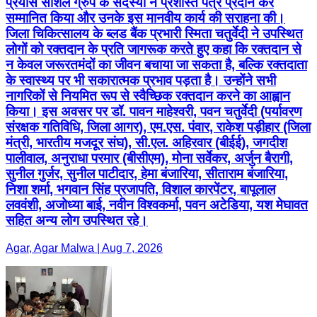
प्रयास सोशल ग्रुप के सदस्यों ने प्रशस्ति पत्र प्रदान कर
सम्मानित किया और उनके इस मानवीय कार्य की सराहना की।
जिला चिकित्सालय के ब्लड बैंक प्रभारी स्मिता चतुर्वेदी ने उपस्थित
लोगों को रक्तदान के प्रति जागरूक करते हुए कहा कि रक्तदान से
न केवल जरूरतमंदों का जीवन बचाया जा सकता है, बल्कि रक्तदाता
के स्वास्थ्य पर भी सकारात्मक प्रभाव पड़ता है। उन्होंने सभी
नागरिकों से नियमित रूप से स्वैच्छिक रक्तदान करने का आह्वान
किया। इस अवसर पर डॉ. पावन माहेश्वरी, पवन चतुर्वेदी (पर्यावरण
संरक्षक गतिविधि, जिला आगर), एम.एस. पंवार, राकेश पड़ीहार (जिला
मंत्री, भारतीय मजदूर संघ), सी.एल. अहिरवार (बीईई), जगदीश
पालीवाल, अनुराधा परमार (बीसीएम), मोना सर्वेकर, अर्जुन बैरागी,
सुनील गुर्जर, सुनील पाटीदार, हेमा बंजारिया, सीताराम बंजारिया,
निशा शर्मा, भगवान सिंह प्रजापति, विशाल कारपेंटर, बापूलाल
लववंशी, अजोध्या बाई, नवीन विश्वकर्मा, पवन अटेडिया, यश मेघावत
सहित अन्य लोग उपस्थित रहे।
Agar, Agar Malwa | Aug 7, 2026