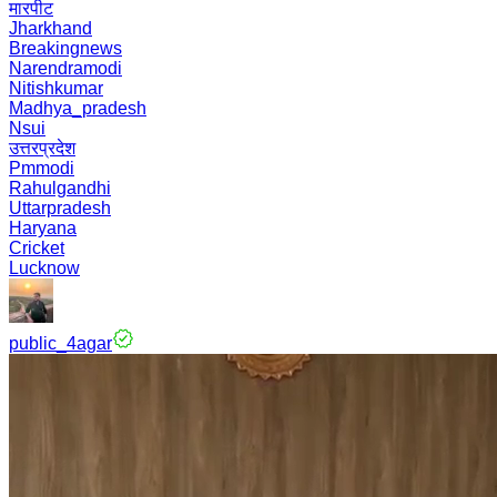
मारपीट
Jharkhand
Breakingnews
Narendramodi
Nitishkumar
Madhya_pradesh
Nsui
उत्तरप्रदेश
Pmmodi
Rahulgandhi
Uttarpradesh
Haryana
Cricket
Lucknow
public_4agar