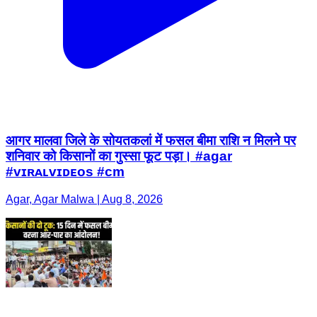
आगर मालवा जिले के सोयतकलां में फसल बीमा राशि न मिलने पर
शनिवार को किसानों का गुस्सा फूट पड़ा। #agar
#ᴠɪʀᴀʟᴠɪᴅᴇᴏs #cm
Agar, Agar Malwa | Aug 8, 2026