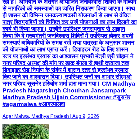
रहा है। अभियान के अंतर्गत आयोजित जनविश्वास शिविरों के माध्यम
से नागरिकों की समस्याओं का त्वरित निराकरण किया जाएगा। साथ
ही शासन की विभिन्न जनकल्याणकारी योजनाओं से लाभ से वंचित
पात्र हितग्राहियों को चिन्हित कर उन्हें योजनाओं का लाभ दिलाने का
कार्य भी किया जाएगा। उन्होंने उपस्थित जनसमुदाय से आह्वान
किया कि वे मुख्यमंत्री जनविश्वास शिविरों में उपस्थित होकर अपनी
समस्याएं अधिकारियों के समक्ष रखें तथा पात्रता के अनुसार शासन
की योजनाओं का लाभ प्राप्त करें। डिवाइडर रोड के लिए शासन
स्तर पर हरसंभव प्रयास का आश्वासन प्रभारी मंत्री श्री चौहान ने
नगर परिषद अध्यक्ष की मांग पर डाक बंगला से हाथी दरवाजा तक
डिवाइडर रोड निर्माण के संबंध में शासन स्तर से हरसंभव प्रयास
किए जाने का आश्वासन दिया। उपस्थित जनों का आभार सीएमओ
नगर परिषद सुसनेर हरिओम शर्मा द्वारा माना गया। CM Madhya
Pradesh Nagarsingh Chouhan Jansampark
Madhya Pradesh Ujjain Commissioner #सुसनेर
#agarmalwa #आगरमालवा
Agar Malwa, Madhya Pradesh | Aug 9, 2026