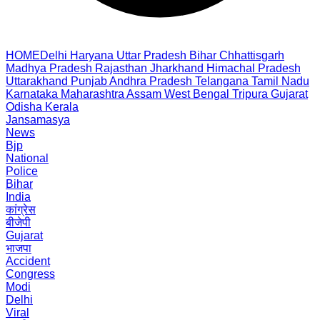
HOME
Delhi
Haryana
Uttar Pradesh
Bihar
Chhattisgarh
Madhya Pradesh
Rajasthan
Jharkhand
Himachal Pradesh
Uttarakhand
Punjab
Andhra Pradesh
Telangana
Tamil Nadu
Karnataka
Maharashtra
Assam
West Bengal
Tripura
Gujarat
Odisha
Kerala
Jansamasya
News
Bjp
National
Police
Bihar
India
कांग्रेस
बीजेपी
Gujarat
भाजपा
Accident
Congress
Modi
Delhi
Viral