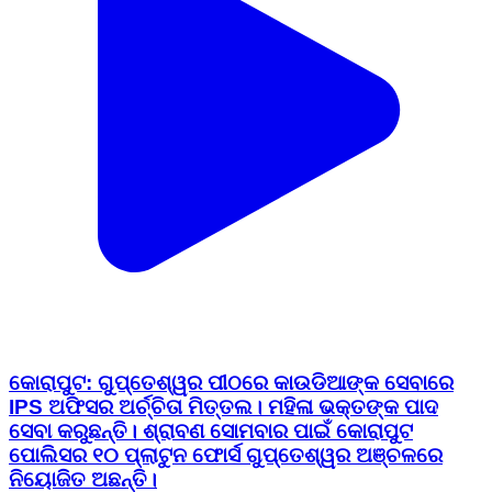
କୋରାପୁଟ: ଗୁପ୍ତେଶ୍ୱର ପୀଠରେ କାଉଡିଆଙ୍କ ସେବାରେ
IPS ଅଫିସର ଅର୍ଚ୍ଚିତା ମିତ୍ତଲ। ମହିଳା ଭକ୍ତଙ୍କ ପାଦ
ସେବା କରୁଛନ୍ତି। ଶ୍ରାବଣ ସୋମବାର ପାଇଁ କୋରାପୁଟ
ପୋଲିସର ୧୦ ପ୍ଲାଟୁନ ଫୋର୍ସ ଗୁପ୍ତେଶ୍ୱର ଅଞ୍ଚଳରେ
ନିୟୋଜିତ ଅଛନ୍ତି।