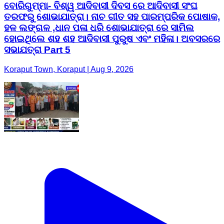
ବୋରିଗୁମ୍ମା- ବିଶ୍ୱ ଆଦିବାସୀ ଦିବସ ରେ ଆଦିବାସୀ ସଂଘ
ତରଫରୁ ଶୋଭାଯାତ୍ରା। ନାଚ ଗୀତ ସହ ପାରମ୍ପରିକ ପୋଷାକ,
ହଳ ଲଙ୍ଗଳ ,ଧାନ ପଳା ଧରି ଶୋଭାଯାତ୍ରା ରେ ସାମିଲ
ହୋଇଥିଲେ ଶହ ଶହ ଆଦିବାସୀ ପୁରୁଷ ଏବଂ ମହିଳା। ଅବସରରେ
ସଭାଯତ୍ରା Part 5
Koraput Town, Koraput | Aug 9, 2026