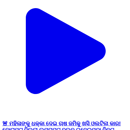
🚨 ମହିଳାଙ୍କୁ ଧକ୍କା ଦେଇ ଚାଷ ଜମିକୁ ଖସି ଓଲଟିଲା କାର!
କୋରାପୁଟ ଜିଲ୍ଲା ଲମତାପୁଟ ବ୍ଲକ ଗୁନେଇପଡ଼ା ନିକଟ