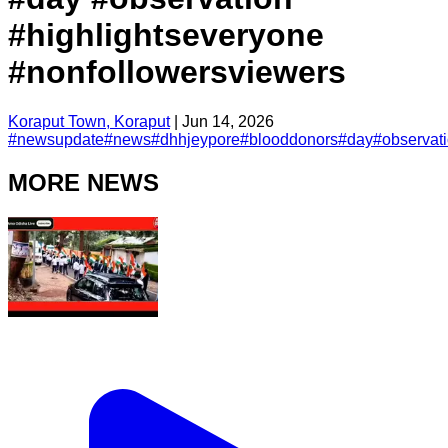
#highlightseveryone
#nonfollowersviewers
Koraput Town, Koraput
|
Jun 14, 2026
#
newsupdate
#
news
#
dhhjeypore
#
blooddonors
#
day
#
observat
MORE NEWS