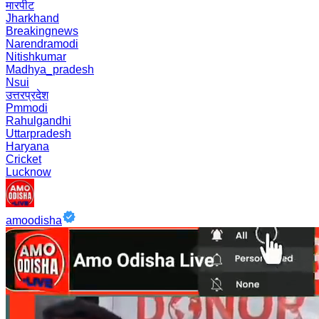
मारपीट
Jharkhand
Breakingnews
Narendramodi
Nitishkumar
Madhya_pradesh
Nsui
उत्तरप्रदेश
Pmmodi
Rahulgandhi
Uttarpradesh
Haryana
Cricket
Lucknow
amoodisha