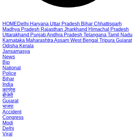
HOME
Delhi
Haryana
Uttar Pradesh
Bihar
Chhattisgarh
Madhya Pradesh
Rajasthan
Jharkhand
Himachal Pradesh
Uttarakhand
Punjab
Andhra Pradesh
Telangana
Tamil Nadu
Karnataka
Maharashtra
Assam
West Bengal
Tripura
Gujarat
Odisha
Kerala
Jansamasya
News
Bjp
National
Police
Bihar
India
कांग्रेस
बीजेपी
Gujarat
भाजपा
Accident
Congress
Modi
Delhi
Viral