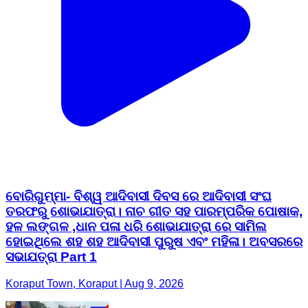
ବୋରିଗୁମ୍ମା- ବିଶ୍ୱ ଆଦିବାସୀ ଦିବସ ରେ ଆଦିବାସୀ ସଂଘ
ତରଫରୁ ଶୋଭାଯାତ୍ରା। ନାଚ ଗୀତ ସହ ପାରମ୍ପରିକ ପୋଷାକ,
ହଳ ଲଙ୍ଗଳ ,ଧାନ ପଳା ଧରି ଶୋଭାଯାତ୍ରା ରେ ସାମିଲ
ହୋଇଥିଲେ ଶହ ଶହ ଆଦିବାସୀ ପୁରୁଷ ଏବଂ ମହିଳା। ଅବସରରେ
ସଭାଯତ୍ରା Part 1
Koraput Town, Koraput | Aug 9, 2026