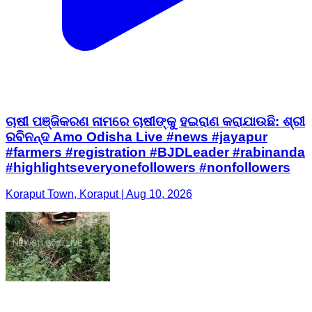
ଚାଷୀ ପଞ୍ଜିକରଣ ନାମରେ ଚାଷୀଙ୍କୁ ହଇରାଣ କରାଯାଉଛି: ଶ୍ରୀ
ରବିନନ୍ଦ Amo Odisha Live #news #jayapur
#farmers #registration #BJDLeader #rabinanda
#highlightseveryonefollowers #nonfollowers
Koraput Town, Koraput | Aug 10, 2026