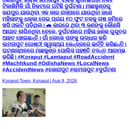
ଟିକାଶିମିଳି ଗାଁ ନିକଟରେ ଘଟିଛି ଦୁର୍ଘଟଣା। ମାଛକୁଣ୍ଡରୁ
ଜୟପୁର ଯାଉଥିବା ଏକ କାର ରାସ୍ତାରେ ଯାଉଥିବା ଜଣେ
ମହିଳାଙ୍କୁ ଧକ୍କା ଦେଇ ପ୍ରାୟ ୧୦ ଫୁଟ ତଳକୁ ଚାଷ ଜମିରେ
ଖସି ଓଲଟି ପଡ଼ିଥିଲା। 🚗 କାରରେ ଥିବା ୩ ଜଣଙ୍କୁ କୌଣସି
ଆଘାତ ଲାଗିନଥିବା ବେଳେ, ଦୁର୍ଘଟଣାରେ ମହିଳା ଜଣକ ଗୁରୁତର
ଆହତ ହୋଇଛନ୍ତି। ଗାଁ ଲୋକେ ତାଙ୍କୁ ଉଦ୍ଧାର କରି
ଲମତାପୁଟ ଗୋଷ୍ଠୀ ସ୍ୱାସ୍ଥ୍ୟ କେନ୍ଦ୍ରରେ ଭର୍ତ୍ତି କରିଛନ୍ତି।
ଘଟଣାସ୍ଥଳରେ ମାଛକୁଣ୍ଡ ପୋଲିସ ପହଞ୍ଚି ତଦନ୍ତ ଆରମ୍ଭ
କରିଛି। #Koraput #Lamtaput #RoadAccident
#Machhkund #OdishaNews #LocalNews
#AccidentNews #କୋରାପୁଟ #ଲମତାପୁଟ #ଦୁର୍ଘଟଣା
Koraput Town, Koraput | Aug 9, 2026