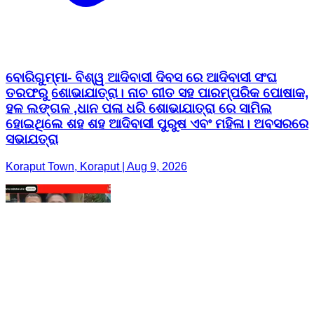
ବୋରିଗୁମ୍ମା- ବିଶ୍ୱ ଆଦିବାସୀ ଦିବସ ରେ ଆଦିବାସୀ ସଂଘ
ତରଫରୁ ଶୋଭାଯାତ୍ରା। ନାଚ ଗୀତ ସହ ପାରମ୍ପରିକ ପୋଷାକ,
ହଳ ଲଙ୍ଗଳ ,ଧାନ ପଳା ଧରି ଶୋଭାଯାତ୍ରା ରେ ସାମିଲ
ହୋଇଥିଲେ ଶହ ଶହ ଆଦିବାସୀ ପୁରୁଷ ଏବଂ ମହିଳା। ଅବସରରେ
ସଭାଯତ୍ରା
Koraput Town, Koraput | Aug 9, 2026