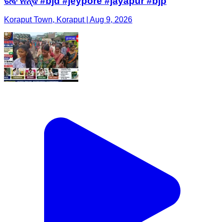
ରବି ନନ୍ଦ #bjd #jeypore #jayapur #bjp
Koraput Town, Koraput | Aug 9, 2026