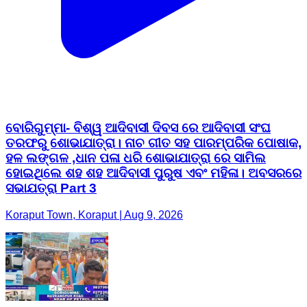
ବୋରିଗୁମ୍ମା- ବିଶ୍ୱ ଆଦିବାସୀ ଦିବସ ରେ ଆଦିବାସୀ ସଂଘ
ତରଫରୁ ଶୋଭାଯାତ୍ରା। ନାଚ ଗୀତ ସହ ପାରମ୍ପରିକ ପୋଷାକ,
ହଳ ଲଙ୍ଗଳ ,ଧାନ ପଳା ଧରି ଶୋଭାଯାତ୍ରା ରେ ସାମିଲ
ହୋଇଥିଲେ ଶହ ଶହ ଆଦିବାସୀ ପୁରୁଷ ଏବଂ ମହିଳା। ଅବସରରେ
ସଭାଯତ୍ରା Part 3
Koraput Town, Koraput | Aug 9, 2026