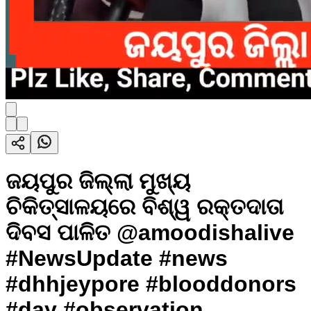
ଜୟପୁର ଜିଲ୍ଲା ମୁଖ୍ୟ
ଚିକିତ୍ସାଳୟରେ ବିଶ୍ୱ ରକ୍ତଦାତା
ଦିବସ ପାଳିତ @amoodishalive
#NewsUpdate #news
#dhhjeypore #blooddonors
#day #observation