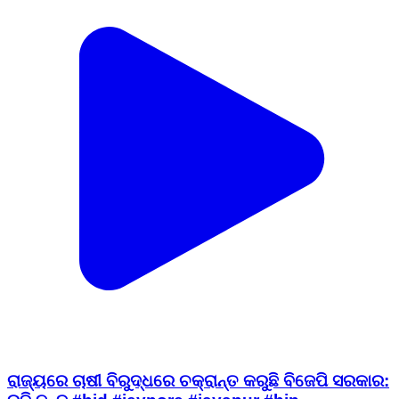
ରାଜ୍ୟରେ ଚାଷୀ ବିରୁଦ୍ଧରେ ଚକ୍ରାନ୍ତ କରୁଛି ବିଜେପି ସରକାର: