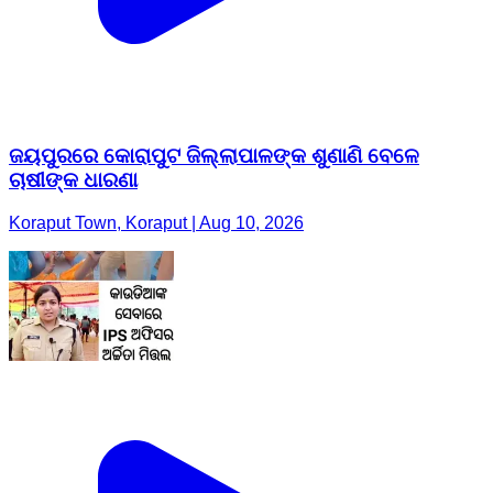
ଜୟପୁରରେ କୋରାପୁଟ ଜିଲ୍ଲାପାଳଙ୍କ ଶୁଣାଣି ବେଳେ
ଚାଷୀଙ୍କ ଧାରଣା
Koraput Town, Koraput | Aug 10, 2026