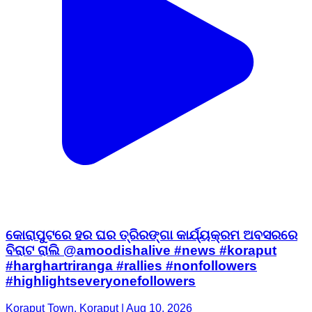
କୋରାପୁଟରେ ହର ଘର ତ୍ରିରଙ୍ଗା କାର୍ଯ୍ୟକ୍ରମ ଅବସରରେ
ବିରାଟ ରାଲି @amoodishalive #news #koraput
#harghartriranga #rallies #nonfollowers
#highlightseveryonefollowers
Koraput Town, Koraput | Aug 10, 2026