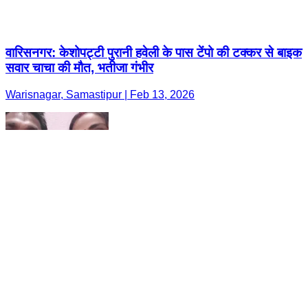
वारिसनगर: केशोपट्टी पुरानी हवेली के पास टेंपो की टक्कर से बाइक
सवार चाचा की मौत, भतीजा गंभीर
Warisnagar, Samastipur | Feb 13, 2026