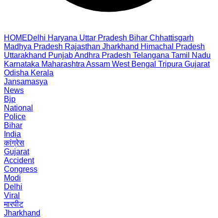
HOME
Delhi
Haryana
Uttar Pradesh
Bihar
Chhattisgarh
Madhya Pradesh
Rajasthan
Jharkhand
Himachal Pradesh
Uttarakhand
Punjab
Andhra Pradesh
Telangana
Tamil Nadu
Karnataka
Maharashtra
Assam
West Bengal
Tripura
Gujarat
Odisha
Kerala
Jansamasya
News
Bjp
National
Police
Bihar
India
कांग्रेस
Gujarat
Accident
Congress
Modi
Delhi
Viral
मारपीट
Jharkhand