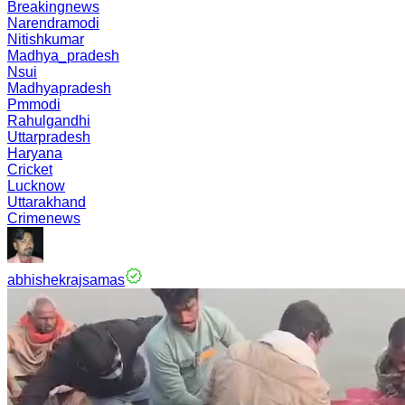
Breakingnews
Narendramodi
Nitishkumar
Madhya_pradesh
Nsui
Madhyapradesh
Pmmodi
Rahulgandhi
Uttarpradesh
Haryana
Cricket
Lucknow
Uttarakhand
Crimenews
abhishekrajsamas