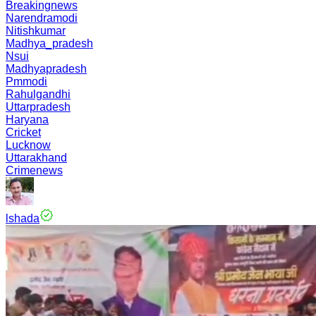
Breakingnews
Narendramodi
Nitishkumar
Madhya_pradesh
Nsui
Madhyapradesh
Pmmodi
Rahulgandhi
Uttarpradesh
Haryana
Cricket
Lucknow
Uttarakhand
Crimenews
lshada