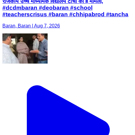
राजकीय उच्च माध्यमिक विद्यालय टांचा का है मामला,
#dcdmbaran #deobaran #school
#teacherscrisus #baran #chhipabrod #tancha
Baran, Baran | Aug 7, 2026