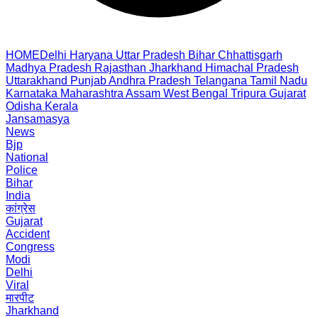
HOME
Delhi
Haryana
Uttar Pradesh
Bihar
Chhattisgarh
Madhya Pradesh
Rajasthan
Jharkhand
Himachal Pradesh
Uttarakhand
Punjab
Andhra Pradesh
Telangana
Tamil Nadu
Karnataka
Maharashtra
Assam
West Bengal
Tripura
Gujarat
Odisha
Kerala
Jansamasya
News
Bjp
National
Police
Bihar
India
कांग्रेस
Gujarat
Accident
Congress
Modi
Delhi
Viral
मारपीट
Jharkhand