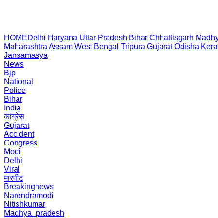
HOME
Delhi
Haryana
Uttar Pradesh
Bihar
Chhattisgarh
Madhy
Maharashtra
Assam
West Bengal
Tripura
Gujarat
Odisha
Kera
Jansamasya
News
Bjp
National
Police
Bihar
India
कांग्रेस
Gujarat
Accident
Congress
Modi
Delhi
Viral
मारपीट
Breakingnews
Narendramodi
Nitishkumar
Madhya_pradesh