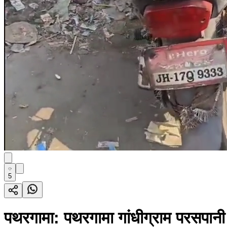
5
पथरगामा: पथरगामा गांधीग्राम परसपानी