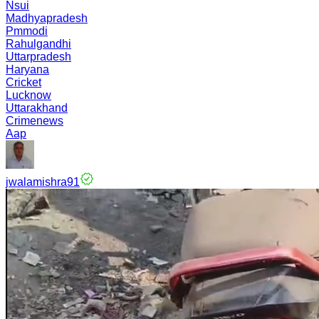
Nsui
Madhyapradesh
Pmmodi
Rahulgandhi
Uttarpradesh
Haryana
Cricket
Lucknow
Uttarakhand
Crimenews
Aap
jwalamishra91