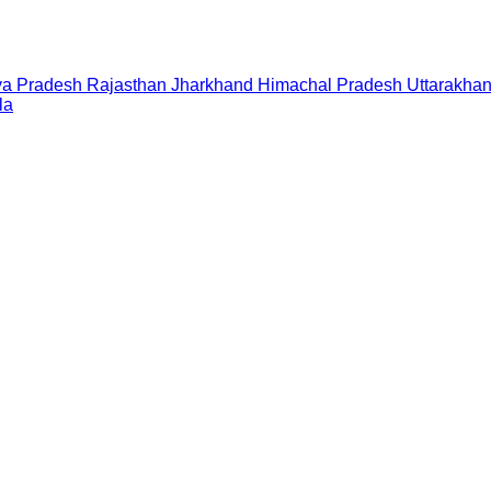
a Pradesh
Rajasthan
Jharkhand
Himachal Pradesh
Uttarakha
la