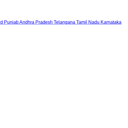
nd
Punjab
Andhra Pradesh
Telangana
Tamil Nadu
Karnataka