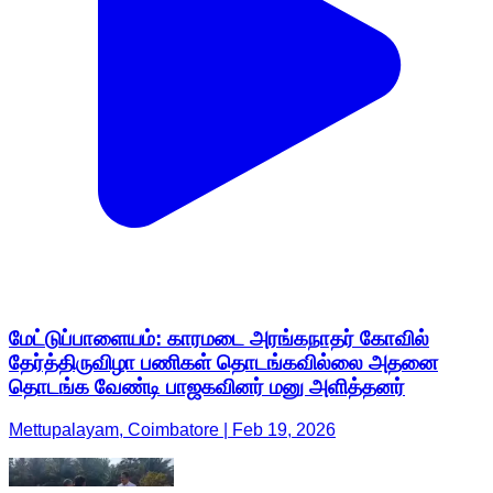
மேட்டுப்பாளையம்: காரமடை அரங்கநாதர் கோவில்
தேர்த்திருவிழா பணிகள் தொடங்கவில்லை அதனை
தொடங்க வேண்டி பாஜகவினர் மனு அளித்தனர்
Mettupalayam, Coimbatore | Feb 19, 2026