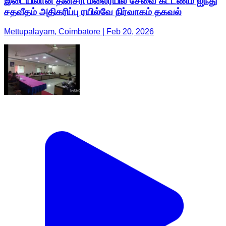
இடையிலான தினசரி மலைரயில் சேவை கட்டணம் ஐந்து
சதவீதம் அதிகரிப்பு ரயில்வே நிர்வாகம் தகவல்
Mettupalayam, Coimbatore | Feb 20, 2026