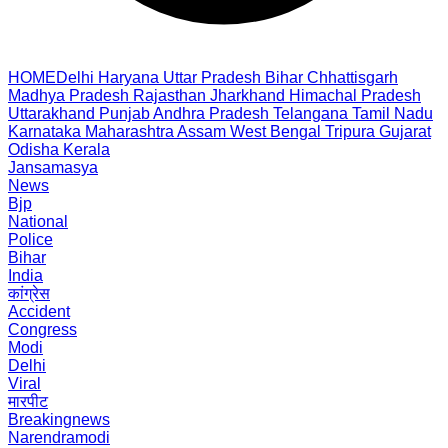
HOME
Delhi
Haryana
Uttar Pradesh
Bihar
Chhattisgarh
Madhya Pradesh
Rajasthan
Jharkhand
Himachal Pradesh
Uttarakhand
Punjab
Andhra Pradesh
Telangana
Tamil Nadu
Karnataka
Maharashtra
Assam
West Bengal
Tripura
Gujarat
Odisha
Kerala
Jansamasya
News
Bjp
National
Police
Bihar
India
कांग्रेस
Accident
Congress
Modi
Delhi
Viral
मारपीट
Breakingnews
Narendramodi