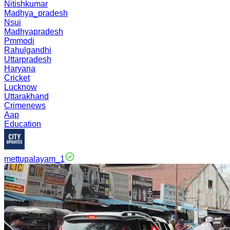
Nitishkumar
Madhya_pradesh
Nsui
Madhyapradesh
Pmmodi
Rahulgandhi
Uttarpradesh
Haryana
Cricket
Lucknow
Uttarakhand
Crimenews
Aap
Education
mettupalayam_1