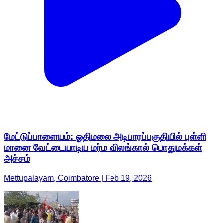
மேட்டுப்பாளையம்: ஓதிமலை அடிபாரப்பகுதியில் புள்ளி
மானை வேட்டையாடிய மர்ம விலங்கால் பொதுமக்கள்
அச்சம்
Mettupalayam, Coimbatore | Feb 19, 2026