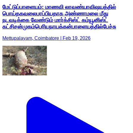
மேட்டுப்பாளையம்: மாணவி லாவண்யாவிஷயத்தில்
பொய்தகவலைபரப்பியதாக அண்ணாமலை மீது
நடவடிக்கை வேண்டும் மார்க்சிஸ்ட் கம்யூனிஸ்ட்
கட்சிசன்முகம்பெரியநாயக்கன்பாளையத்தில்பேச்சு
Mettupalayam, Coimbatore | Feb 19, 2026