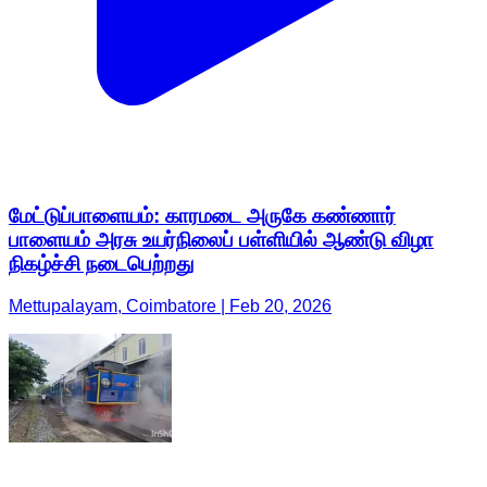
மேட்டுப்பாளையம்: காரமடை அருகே கண்ணார்
பாளையம் அரசு உயர்நிலைப் பள்ளியில் ஆண்டு விழா
நிகழ்ச்சி நடைபெற்றது
Mettupalayam, Coimbatore | Feb 20, 2026