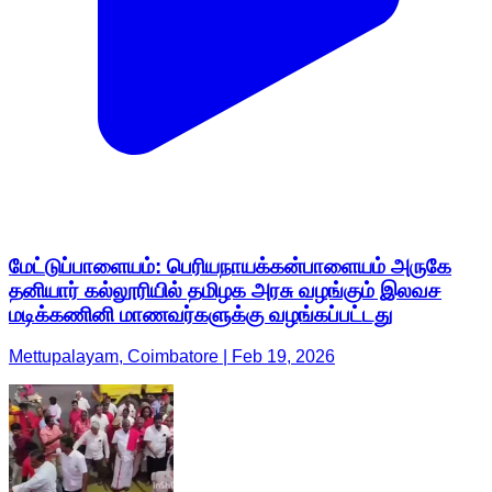
மேட்டுப்பாளையம்: பெரியநாயக்கன்பாளையம் அருகே
தனியார் கல்லூரியில் தமிழக அரசு வழங்கும் இலவச
மடிக்கணினி மாணவர்களுக்கு வழங்கப்பட்டது
Mettupalayam, Coimbatore | Feb 19, 2026