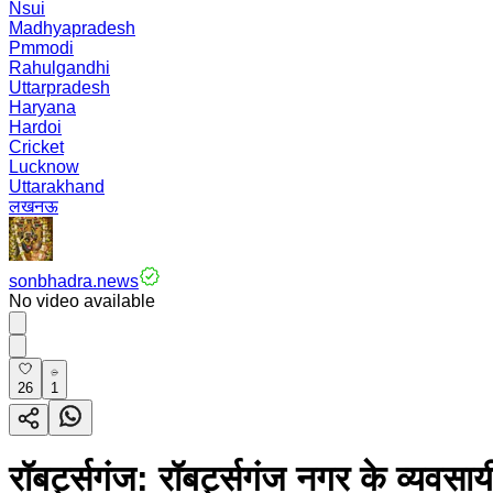
Nsui
Madhyapradesh
Pmmodi
Rahulgandhi
Uttarpradesh
Haryana
Hardoi
Cricket
Lucknow
Uttarakhand
लखनऊ
sonbhadra.news
No video available
26
1
रॉबर्ट्सगंज: रॉबर्ट्सगंज नगर के व्यवस