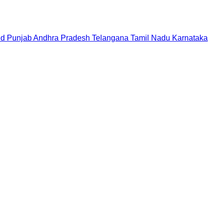
nd
Punjab
Andhra Pradesh
Telangana
Tamil Nadu
Karnataka