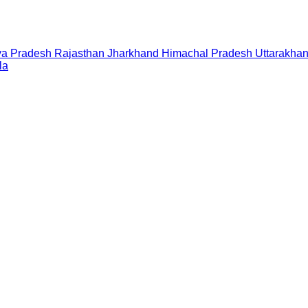
a Pradesh
Rajasthan
Jharkhand
Himachal Pradesh
Uttarakha
la