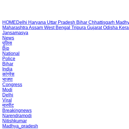
HOME
Delhi
Haryana
Uttar Pradesh
Bihar
Chhattisgarh
Madhy
Maharashtra
Assam
West Bengal
Tripura
Gujarat
Odisha
Kera
Jansamasya
News
पुलिस
Bjp
National
Police
Bihar
India
कांग्रेस
भाजपा
Congress
Modi
Delhi
Viral
मारपीट
Breakingnews
Narendramodi
Nitishkumar
Madhya_pradesh