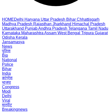
HOME
Delhi
Haryana
Uttar Pradesh
Bihar
Chhattisgarh
Madhya Pradesh
Rajasthan
Jharkhand
Himachal Pradesh
Uttarakhand
Punjab
Andhra Pradesh
Telangana
Tamil Nadu
Karnataka
Maharashtra
Assam
West Bengal
Tripura
Gujarat
Odisha
Kerala
Jansamasya
News
पुलिस
Bjp
National
Police
Bihar
India
कांग्रेस
भाजपा
Congress
Modi
Delhi
Viral
मारपीट
Breakingnews