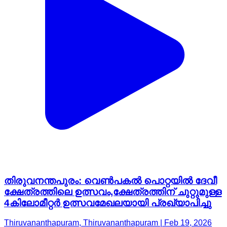
തിരുവനന്തപുരം: വെണ്‍പകല്‍ പൊറ്റയില്‍ ദേവീ
ക്ഷേത്രത്തിലെ ഉത്സവം,ക്ഷേത്രത്തിന് ചുറ്റുമുള്ള
4കിലോമീറ്റര്‍ ഉത്സവമേഖലയായി പ്രഖ്യാപിച്ചു
Thiruvananthapuram, Thiruvananthapuram | Feb 19, 2026