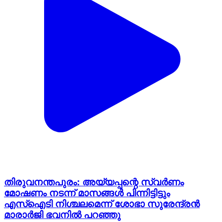
തിരുവനന്തപുരം: അയ്യപ്പന്റെ സ്വർണം
മോഷണം നടന്ന് മാസങ്ങൾ പിന്നിട്ടിട്ടും
എസ്ഐടി നിശ്ചലമെന്ന് ശോഭാ സുരേന്ദ്രൻ
മാരാർജി ഭവനിൽ പറഞ്ഞു