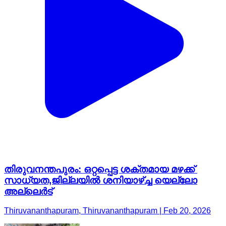
തിരുവനന്തപുരം: ഒറ്റപ്പെട്ട ശക്തമായ മഴക്ക്
സാധ്യത,ജില്ലയിൽ ശനിയാഴ്ച്ച യെല്ലോ
അല്ലെർട്
Thiruvananthapuram, Thiruvananthapuram | Feb 20, 2026