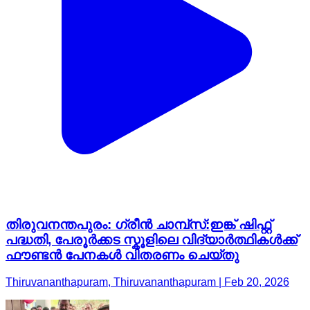
തിരുവനന്തപുരം: ഗ്രീന്‍ ചാമ്പ്സ്:ഇങ്ക് ഷിഫ്റ്റ്
പദ്ധതി, പേരൂർക്കട സ്കൂളിലെ വിദ്യാർത്ഥികൾക്ക്
ഫൗണ്ടന്‍ പേനകൾ വിതരണം ചെയ്തു
Thiruvananthapuram, Thiruvananthapuram | Feb 20, 2026