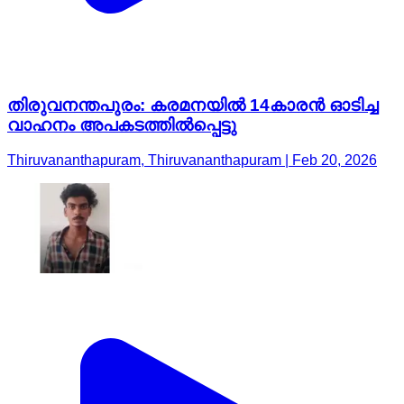
തിരുവനന്തപുരം: കരമനയില്‍ 14കാരൻ ഓടിച്ച
വാഹനം അപകടത്തില്‍പ്പെട്ടു
Thiruvananthapuram, Thiruvananthapuram | Feb 20, 2026