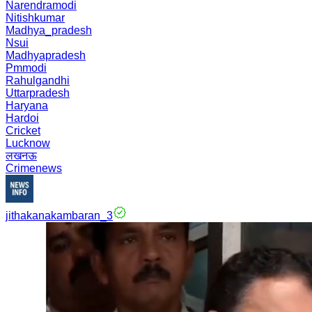
Narendramodi
Nitishkumar
Madhya_pradesh
Nsui
Madhyapradesh
Pmmodi
Rahulgandhi
Uttarpradesh
Haryana
Hardoi
Cricket
Lucknow
लखनऊ
Crimenews
jithakanakambaran_3