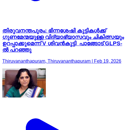
തിരുവനന്തപുരം: ഭിന്നശേഷി കുട്ടികൾക്ക്
ഗുണമേന്മയുള്ള വിദ്യാഭ്യാസവും ചികിത്സയും
ഉറപ്പാക്കുമെന്ന് V ശിവൻകുട്ടി പാങ്ങോട് GLPS-
ൽ പറഞ്ഞു
Thiruvananthapuram, Thiruvananthapuram | Feb 19, 2026