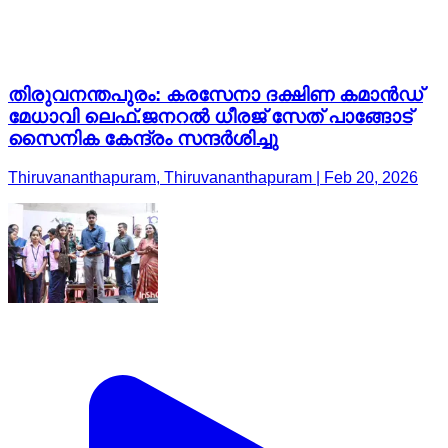
തിരുവനന്തപുരം: കരസേനാ ദക്ഷിണ കമാൻഡ്
മേധാവി ലെഫ്.ജനറൽ ധീരജ് സേത് പാങ്ങോട്
സൈനിക കേന്ദ്രം സന്ദർശിച്ചു
Thiruvananthapuram, Thiruvananthapuram | Feb 20, 2026