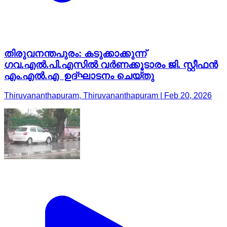
തിരുവനന്തപുരം: കടുക്കാക്കുന്ന്
ഗവ.എല്‍.പി.എസില്‍ വര്‍ണക്കൂടാരം ജി. സ്റ്റീഫന്‍
എം.എല്‍.എ ഉദ്ഘാടനം ചെയ്തു
Thiruvananthapuram, Thiruvananthapuram | Feb 20, 2026