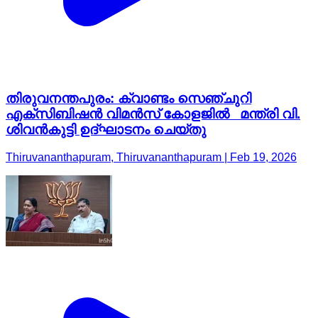
തിരുവനന്തപുരം: ക്വാണ്ടം സെഞ്ചുറി
എക്സിബിഷൻ വിമൻസ് കോളജിൽ മന്ത്രി വി.
ശിവൻകുട്ടി ഉദ്ഘാടനം ചെയ്തു
Thiruvananthapuram, Thiruvananthapuram | Feb 19, 2026