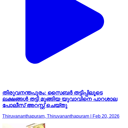
തിരുവനന്തപുരം: സൈബർ തട്ടിപ്പിലൂടെ
ലക്ഷങ്ങൾ തട്ടി മുങ്ങിയ യുവാവിനെ പാറശാല
പോലീസ് അറസ്റ്റ് ചെയ്തു
Thiruvananthapuram, Thiruvananthapuram | Feb 20, 2026