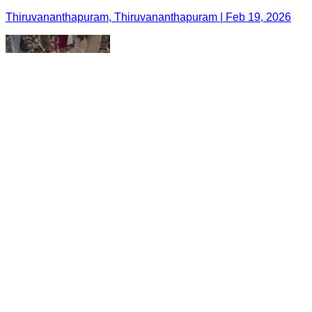
Thiruvananthapuram, Thiruvananthapuram | Feb 19, 2026