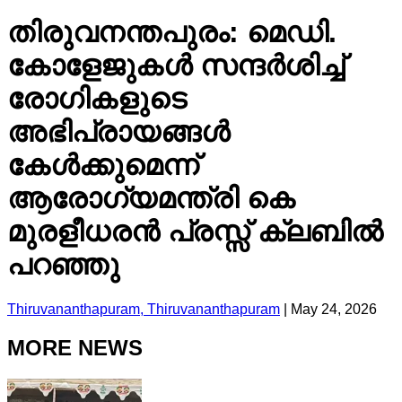
തിരുവനന്തപുരം: മെഡി.
കോളേജുകൾ സന്ദർശിച്ച്
രോഗികളുടെ
അഭിപ്രായങ്ങൾ
കേൾക്കുമെന്ന്
ആരോഗ്യമന്ത്രി കെ
മുരളീധരൻ പ്രസ്സ് ക്ലബിൽ
പറഞ്ഞു
Thiruvananthapuram, Thiruvananthapuram
|
May 24, 2026
MORE NEWS