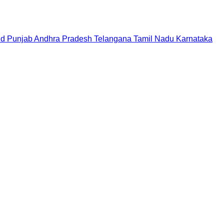
nd
Punjab
Andhra Pradesh
Telangana
Tamil Nadu
Karnataka