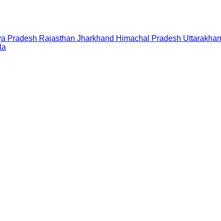
a Pradesh
Rajasthan
Jharkhand
Himachal Pradesh
Uttarakha
la