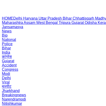
HOME
Delhi
Haryana
Uttar Pradesh
Bihar
Chhattisgarh
Madhy
Maharashtra
Assam
West Bengal
Tripura
Gujarat
Odisha
Kera
Jansamasya
News
Bjp
National
Police
Bihar
India
कांग्रेस
Gujarat
Accident
Congress
Modi
Delhi
Viral
मारपीट
Jharkhand
Breakingnews
Narendramodi
Nitishkumar