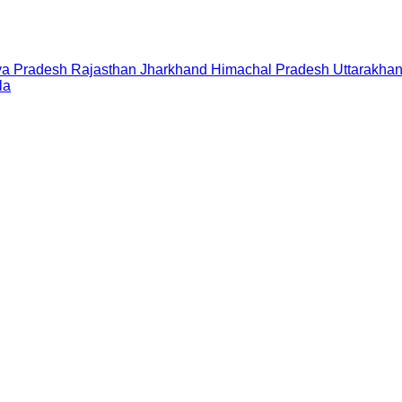
a Pradesh
Rajasthan
Jharkhand
Himachal Pradesh
Uttarakha
la