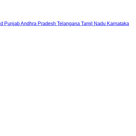
nd
Punjab
Andhra Pradesh
Telangana
Tamil Nadu
Karnataka