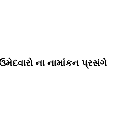
મેદવારો ના નામાંકન પ્રસંગે