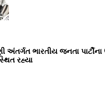
અંતર્ગત ભારતીય જનતા પાર્ટીના ઉ
્થિત રહ્યા