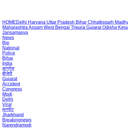
HOME
Delhi
Haryana
Uttar Pradesh
Bihar
Chhattisgarh
Madhy
Maharashtra
Assam
West Bengal
Tripura
Gujarat
Odisha
Kera
Jansamasya
News
Bjp
National
Police
Bihar
India
कांग्रेस
बीजेपी
Gujarat
Accident
Congress
Modi
Delhi
Viral
मारपीट
Jharkhand
Breakingnews
Narendramodi