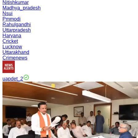
Nitishkumar
Madhya_pradesh
Nsui
Pmmodi
Rahulgandhi
Uttarpradesh
Haryana
Cricket
Lucknow
Uttarakhand
Crimenews
uapdet_2