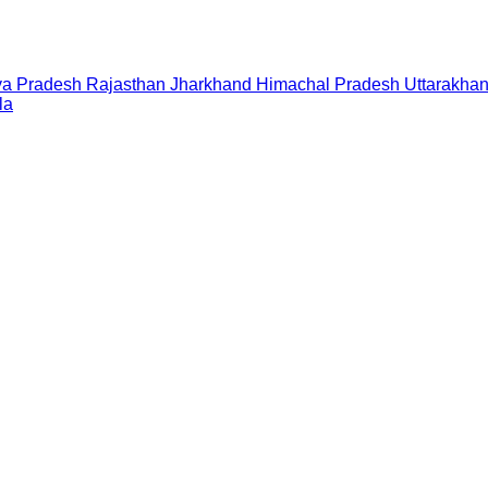
a Pradesh
Rajasthan
Jharkhand
Himachal Pradesh
Uttarakha
la