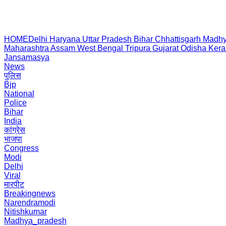
HOME
Delhi
Haryana
Uttar Pradesh
Bihar
Chhattisgarh
Madhy
Maharashtra
Assam
West Bengal
Tripura
Gujarat
Odisha
Kera
Jansamasya
News
पुलिस
Bjp
National
Police
Bihar
India
कांग्रेस
भाजपा
Congress
Modi
Delhi
Viral
मारपीट
Breakingnews
Narendramodi
Nitishkumar
Madhya_pradesh