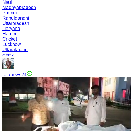
Nsui
Madhyapradesh
Pmmodi
Rahulgandhi
Uttarpradesh
Haryana
Hardoi
Cricket
Lucknow
Uttarakhand
लखनऊ
rajunews24