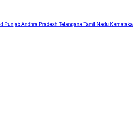
nd
Punjab
Andhra Pradesh
Telangana
Tamil Nadu
Karnataka