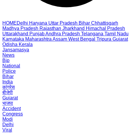
HOME
Delhi
Haryana
Uttar Pradesh
Bihar
Chhattisgarh
Madhya Pradesh
Rajasthan
Jharkhand
Himachal Pradesh
Uttarakhand
Punjab
Andhra Pradesh
Telangana
Tamil Nadu
Karnataka
Maharashtra
Assam
West Bengal
Tripura
Gujarat
Odisha
Kerala
Jansamasya
News
Bjp
National
Police
Bihar
India
कांग्रेस
बीजेपी
Gujarat
भाजपा
Accident
Congress
Modi
Delhi
Viral