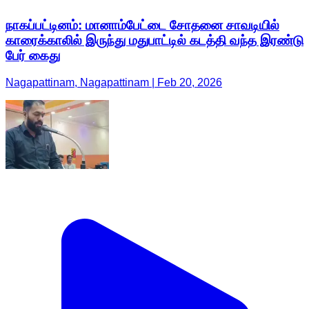
நாகப்பட்டினம்: மானாம்பேட்டை சோதனை சாவடியில்
காரைக்காலில் இருந்து மதுபாட்டில் கடத்தி வந்த இரண்டு
பேர் கைது
Nagapattinam, Nagapattinam | Feb 20, 2026