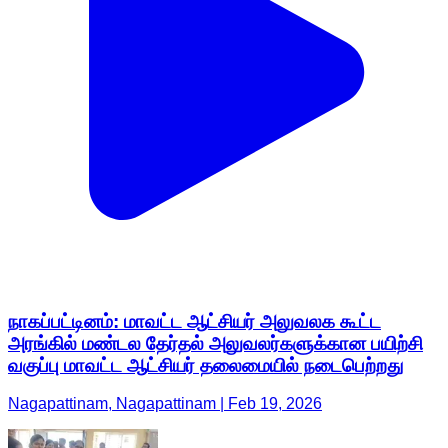
நாகப்பட்டினம்: மாவட்ட ஆட்சியர் அலுவலக கூட்ட
அரங்கில் மண்டல தேர்தல் அலுவலர்களுக்கான பயிற்சி
வகுப்பு மாவட்ட ஆட்சியர் தலைமையில் நடைபெற்றது
Nagapattinam, Nagapattinam | Feb 19, 2026