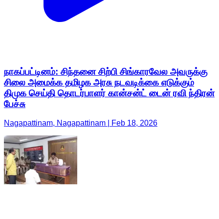
நாகப்பட்டினம்: சிந்தனை சிற்பி சிங்காரவேல அவருக்கு
சிலை அமைக்க தமிழக அரசு நடவடிக்கை எடுக்கும்
திமுக செய்தி தொடர்பாளர் கான்சன்ட் டைன் ரவி ந்திரன்
பேச்சு
Nagapattinam, Nagapattinam | Feb 18, 2026