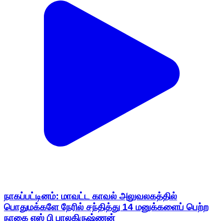
நாகப்பட்டினம்: மாவட்ட காவல் அலுவலகத்தில்
பொதுமக்களே நேரில் சந்தித்து 14 மனுக்களைப் பெற்ற
நாகை எஸ் பி பாலகிருஷ்ணன்