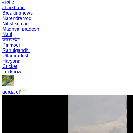
मारपीट
Jharkhand
Breakingnews
Narendramodi
Nitishkumar
Madhya_pradesh
Nsui
उत्तरप्रदेश
Pmmodi
Rahulgandhi
Uttarpradesh
Haryana
Cricket
Lucknow
guruarul