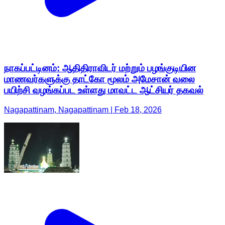
நாகப்பட்டினம்: ஆதிதிராவிடர் மற்றும் பழங்குடியின
மாணவர்களுக்கு தாட்கோ மூலம் அமேசான் வலை
பயிற்சி வழங்கப்பட உள்ளது மாவட்ட ஆட்சியர் தகவல்
Nagapattinam, Nagapattinam | Feb 18, 2026