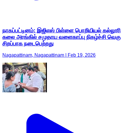
நாகப்பட்டினம்: இஜிஎஸ் பிள்ளை பொறியியல் கல்லூரி
கலை அரங்கில் சமுதாய வளைகாப்பு நிகழ்ச்சி வெகு
சிறப்பாக நடைபெற்றது
Nagapattinam, Nagapattinam | Feb 19, 2026