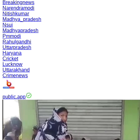
Breakingnews
Narendramodi
Nitishkumar
Madhya_pradesh
Nsui
Madhyapradesh
Pmmodi
Rahulgandhi
Uttarpradesh
Haryana
Cricket
Lucknow
Uttarakhand
Crimenews
public.app