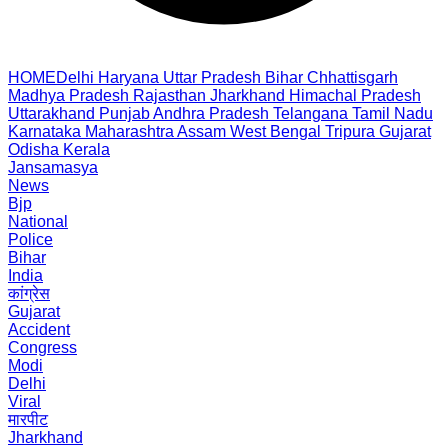
HOME
Delhi
Haryana
Uttar Pradesh
Bihar
Chhattisgarh
Madhya Pradesh
Rajasthan
Jharkhand
Himachal Pradesh
Uttarakhand
Punjab
Andhra Pradesh
Telangana
Tamil Nadu
Karnataka
Maharashtra
Assam
West Bengal
Tripura
Gujarat
Odisha
Kerala
Jansamasya
News
Bjp
National
Police
Bihar
India
कांग्रेस
Gujarat
Accident
Congress
Modi
Delhi
Viral
मारपीट
Jharkhand