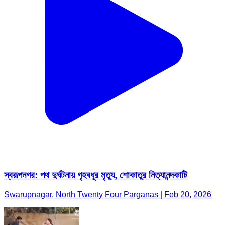
স্বরূপনগর: পথ দুর্ঘটনায় গৃহবধূর মৃত্যু, শোকাতুর নিত্যানন্দকাটি
Swarupnagar, North Twenty Four Parganas | Feb 20, 2026