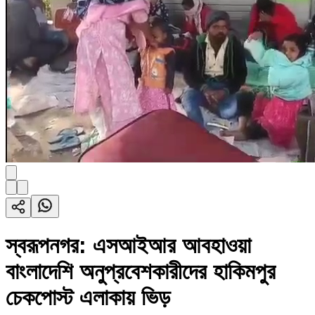
স্বরূপনগর: এসআইআর আবহাওয়া
বাংলাদেশি অনুপ্রবেশকারীদের হাকিমপুর
চেকপোস্ট এলাকায় ভিড়