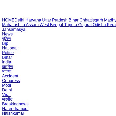
HOME
Delhi
Haryana
Uttar Pradesh
Bihar
Chhattisgarh
Madhy
Maharashtra
Assam
West Bengal
Tripura
Gujarat
Odisha
Kera
Jansamasya
News
पुलिस
Bjp
National
Police
Bihar
India
कांग्रेस
भाजपा
Accident
Congress
Modi
Delhi
Viral
मारपीट
Breakingnews
Narendramodi
Nitishkumar