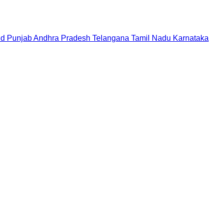
nd
Punjab
Andhra Pradesh
Telangana
Tamil Nadu
Karnataka