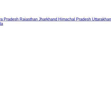
a Pradesh
Rajasthan
Jharkhand
Himachal Pradesh
Uttarakha
la