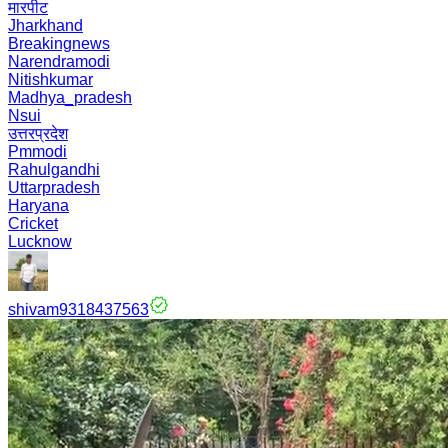
मारपीट
Jharkhand
Breakingnews
Narendramodi
Nitishkumar
Madhya_pradesh
Nsui
उत्तरप्रदेश
Pmmodi
Rahulgandhi
Uttarpradesh
Haryana
Cricket
Lucknow
shivam9318437563