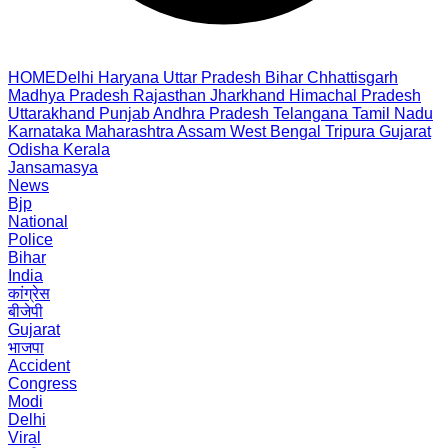
HOME
Delhi
Haryana
Uttar Pradesh
Bihar
Chhattisgarh
Madhya Pradesh
Rajasthan
Jharkhand
Himachal Pradesh
Uttarakhand
Punjab
Andhra Pradesh
Telangana
Tamil Nadu
Karnataka
Maharashtra
Assam
West Bengal
Tripura
Gujarat
Odisha
Kerala
Jansamasya
News
Bjp
National
Police
Bihar
India
कांग्रेस
बीजेपी
Gujarat
भाजपा
Accident
Congress
Modi
Delhi
Viral