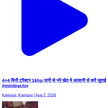
4×4 मिनी ट्रैक्टर 16hp पानी से भरे खेत मे आसानी से करें जुताई
#minitractor
Kannauj, Kannauj | Aug 2, 2026