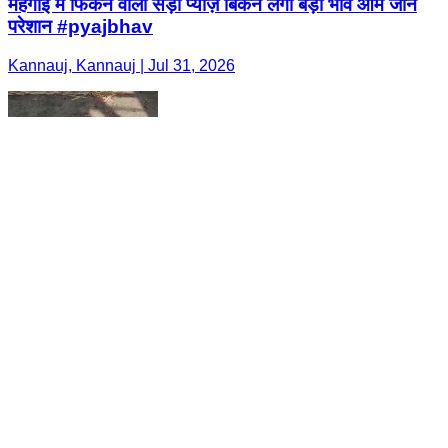
महंगाई मे फिकने वाला सड़ा प्याज़ बिकने लगा बड़ा भावे आम जान
परेशान #pyajbhav
Kannauj, Kannauj | Jul 31, 2026